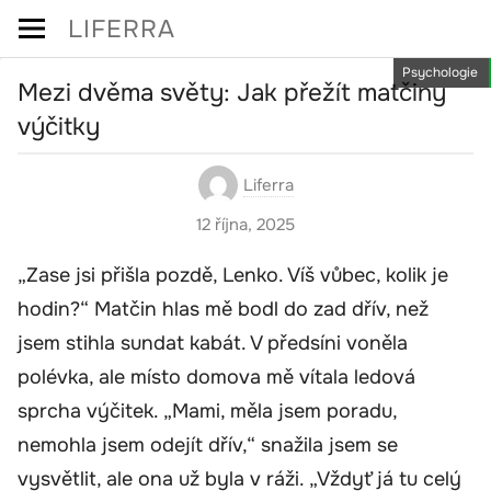
Skip
LIFERRA
to
Psychologie
content
Mezi dvěma světy: Jak přežít matčiny
výčitky
Liferra
12 října, 2025
„Zase jsi přišla pozdě, Lenko. Víš vůbec, kolik je
hodin?“ Matčin hlas mě bodl do zad dřív, než
jsem stihla sundat kabát. V předsíni voněla
polévka, ale místo domova mě vítala ledová
sprcha výčitek. „Mami, měla jsem poradu,
nemohla jsem odejít dřív,“ snažila jsem se
vysvětlit, ale ona už byla v ráži. „Vždyť já tu celý