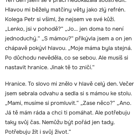
Hlavou mi běžely matčiny věty jako zlý refrén.
Kolega Petr si všiml, že nejsem ve své kůži.
„Lenko, jsi v pohodě?“ „Jo… jen doma to není
jednoduchý.“ „S mámou?“ přikývla jsem a on jen
chápavě pokývl hlavou. „Moje máma byla stejná.
Po důchodu nevěděla, co se sebou. Ale musíš si
nastavit hranice. Jinak tě to zničí.“
Hranice. To slovo mi znělo v hlavě celý den. Večer
jsem sebrala odvahu a sedla si s mámou ke stolu.
„Mami, musíme si promluvit.“ „Zase něco?“ „Ano.
Já tě mám ráda a chci ti pomáhat. Ale potřebuju
taky svůj čas. Nemůžu být pořád jen tady.
Potřebuju žít i svůj život.“