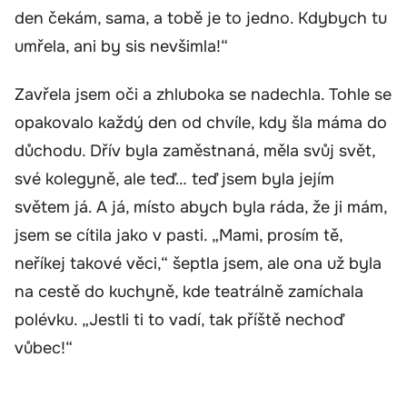
den čekám, sama, a tobě je to jedno. Kdybych tu
umřela, ani by sis nevšimla!“
Zavřela jsem oči a zhluboka se nadechla. Tohle se
opakovalo každý den od chvíle, kdy šla máma do
důchodu. Dřív byla zaměstnaná, měla svůj svět,
své kolegyně, ale teď… teď jsem byla jejím
světem já. A já, místo abych byla ráda, že ji mám,
jsem se cítila jako v pasti. „Mami, prosím tě,
neříkej takové věci,“ šeptla jsem, ale ona už byla
na cestě do kuchyně, kde teatrálně zamíchala
polévku. „Jestli ti to vadí, tak příště nechoď
vůbec!“