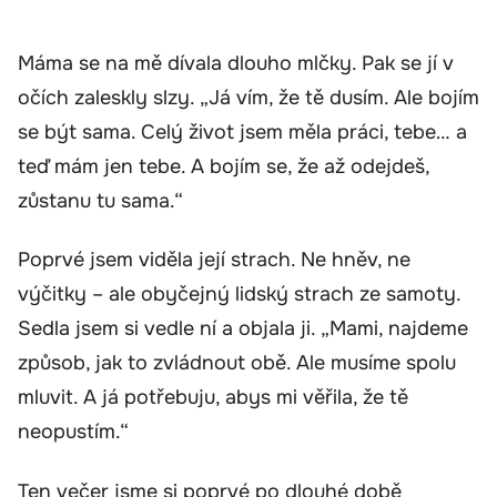
Máma se na mě dívala dlouho mlčky. Pak se jí v
očích zaleskly slzy. „Já vím, že tě dusím. Ale bojím
se být sama. Celý život jsem měla práci, tebe… a
teď mám jen tebe. A bojím se, že až odejdeš,
zůstanu tu sama.“
Poprvé jsem viděla její strach. Ne hněv, ne
výčitky – ale obyčejný lidský strach ze samoty.
Sedla jsem si vedle ní a objala ji. „Mami, najdeme
způsob, jak to zvládnout obě. Ale musíme spolu
mluvit. A já potřebuju, abys mi věřila, že tě
neopustím.“
Ten večer jsme si poprvé po dlouhé době