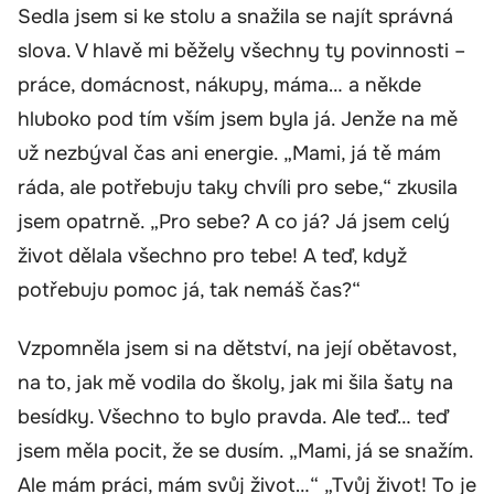
Sedla jsem si ke stolu a snažila se najít správná
slova. V hlavě mi běžely všechny ty povinnosti –
práce, domácnost, nákupy, máma… a někde
hluboko pod tím vším jsem byla já. Jenže na mě
už nezbýval čas ani energie. „Mami, já tě mám
ráda, ale potřebuju taky chvíli pro sebe,“ zkusila
jsem opatrně. „Pro sebe? A co já? Já jsem celý
život dělala všechno pro tebe! A teď, když
potřebuju pomoc já, tak nemáš čas?“
Vzpomněla jsem si na dětství, na její obětavost,
na to, jak mě vodila do školy, jak mi šila šaty na
besídky. Všechno to bylo pravda. Ale teď… teď
jsem měla pocit, že se dusím. „Mami, já se snažím.
Ale mám práci, mám svůj život…“ „Tvůj život! To je