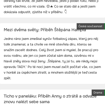
obrátily tak krutě, že jsem nevěděla, jestli jí podat ruku, nebo jí
vrátit všechno, co mi vzala. 😔🔥 Co se stalo dál a jestli jsem
dokázala odpustit, zjistíte níž v příběhu. 👇
Česká současnost
Mezi dvěma světy: Příběh Štěpána Hampla
Jedno ráno jsem zmeškal synův fotbalový zápas, který pro něj
tolik znamenal, a ta chvíle ve mně otevřela díru, kterou se
snažím zacelit dodnes. Celý život jsem si myslel, že pracuji pro
svou rodinu, ale jen co jsem zůstal sám doma, ozvěnou mi v
hlavě zněly slova mojí ženy: ‚Štěpáne, ty jsi tu, ale nikdy nejsi
opravdu TADY.‘ Po té noci jsem musel začít počítat vše, co jsem
v honbě za úspěchem ztratil, a mnohem složitější je teď cesta
zpět.
Drama
Ticho v paneláku: Příběh Anny o ztrátě a odvaze
znovu nalézt sebe sama