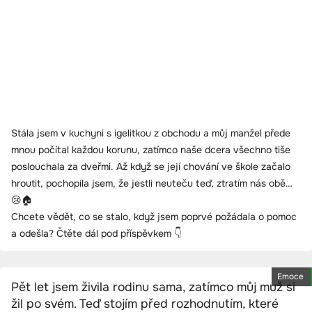
Stála jsem v kuchyni s igelitkou z obchodu a můj manžel přede
mnou počítal každou korunu, zatímco naše dcera všechno tiše
poslouchala za dveřmi. Až když se její chování ve škole začalo
hroutit, pochopila jsem, že jestli neuteču teď, ztratím nás obě…
😢🏠
Chcete vědět, co se stalo, když jsem poprvé požádala o pomoc
a odešla? Čtěte dál pod příspěvkem 👇
Emoce
Pět let jsem živila rodinu sama, zatímco můj muž si
žil po svém. Teď stojím před rozhodnutím, které