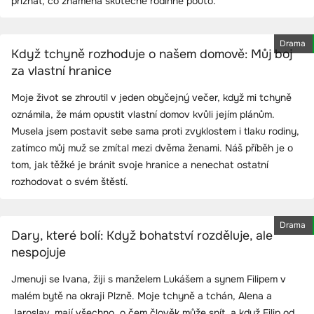
přiznat, co znamená skutečné rodinné pouto.
Drama
Když tchyně rozhoduje o našem domově: Můj boj
za vlastní hranice
Moje život se zhroutil v jeden obyčejný večer, když mi tchyně
oznámila, že mám opustit vlastní domov kvůli jejím plánům.
Musela jsem postavit sebe sama proti zvyklostem i tlaku rodiny,
zatímco můj muž se zmítal mezi dvěma ženami. Náš příběh je o
tom, jak těžké je bránit svoje hranice a nenechat ostatní
rozhodovat o svém štěstí.
Drama
Dary, které bolí: Když bohatství rozděluje, ale
nespojuje
Jmenuji se Ivana, žiji s manželem Lukášem a synem Filipem v
malém bytě na okraji Plzně. Moje tchyně a tchán, Alena a
Jaroslav, mají všechno, o čem člověk může snít, a když Filip od