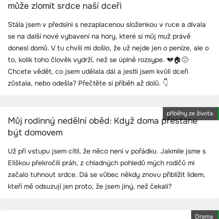
může zlomit srdce naší dceři
Stála jsem v předsíni s nezaplacenou složenkou v ruce a dívala
se na další nové vybavení na hory, které si můj muž právě
donesl domů. V tu chvíli mi došlo, že už nejde jen o peníze, ale o
to, kolik toho člověk vydrží, než se úplně rozsype. 💔🏠😔
Chcete vědět, co jsem udělala dál a jestli jsem kvůli dceři
zůstala, nebo odešla? Přečtěte si příběh až dolů. 👇
příběhy ze života
Můj rodinný nedělní oběd: Když doma přestane
být domovem
Už při vstupu jsem cítil, že něco není v pořádku. Jakmile jsme s
Eliškou překročili práh, z chladných pohledů mých rodičů mi
začalo tuhnout srdce. Dá se vůbec někdy znovu přiblížit lidem,
kteří mě odsuzují jen proto, že jsem jiný, než čekali?
Drama