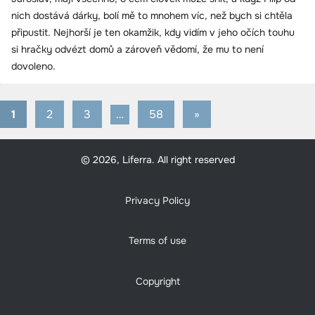
nich dostává dárky, bolí mě to mnohem víc, než bych si chtěla
připustit. Nejhorší je ten okamžik, kdy vidím v jeho očích touhu
si hračky odvézt domů a zároveň vědomí, že mu to není
dovoleno.
1
2
3
…
58
Next
»
Stránkování
Posts
příspěvků
© 2026, Liferra. All right reserved
Privacy Policy
Terms of use
Copyright