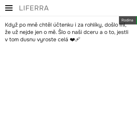
Skip
LIFERRA
to
Rodina
content
Když po mně chtěl účtenku i za rohlíky, došlo mi,
že už nejde jen o mě. Šlo o naši dceru a o to, jestli
v tom dusnu vyroste celá ❤️‍🩹