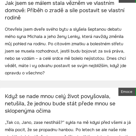
Jak jsem se málem stala vězněm ve vlastním
domově: Příběh o zradě a síle postavit se vlastní
rodině
Otevřela jsem dveře svého bytu a slyšela šeptanou debatu
mého syna Michala a jeho ženy Lenky, která navždy změnila
můj pohled na rodinu. Po citovém zmatku a bolestném střetu
jsem se musela rozhodnout, jestli budu bojovat za svá práva,
nebo se vzdám – a celé srdce mě bolelo nejistotou. Dnes chci
vědět, máte i vy odvahu postavit se svým nejbližším, když jde
opravdu o všechno?
Emoce
Když se nade mnou celý život povyšovala,
netušila, že jednou bude stát přede mnou se
sklopenýma očima
„Tak co, Jano, zase nestíháš?“ sykla na mě kdysi před všemi a já
měla pocit, že se propadnu hanbou. Po letech se ale naše role