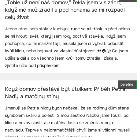
„Tohle už není náš domov,“ řekla jsem v slzách,
když mě muž zradil a pod nohama se mi rozpadl
celý život
Jedno ráno jsem stála v kuchyni, ruce se mi třásly a před očima
se mi hroutil svět, který jsem roky poctivě stavěla. Když jsem
pochopila, co mi manžel tajil, musela jsem si vybrat: odpustit
kvůli klidu, nebo bojovat za vlastní důstojnost. 💔🏠😔 Co jsem
udělala dál a co všechno jsem kvůli tomu ztratila i získala,
zjistíte níže pod příspěvkem.
beletrie
Když domov přestává být útulkem: Příběh Petra,
Naďy a matčiny stíny
Jmenuji se Petr a nikdy bych nečekal, že se rodinný dům stane
symbolem sváru a bolesti. S mou sestrou Naďou jsme toužili po
klidu a nezávislosti, ale matčina láska se změnila v boj o
nadvládu. Teprve v nejdramatičtější chvíli jsme si všichni museli