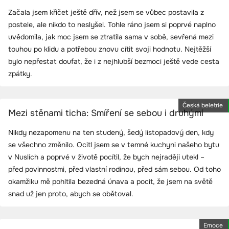
Začala jsem křičet ještě dřív, než jsem se vůbec postavila z
postele, ale nikdo to neslyšel. Tohle ráno jsem si poprvé naplno
uvědomila, jak moc jsem se ztratila sama v sobě, sevřená mezi
touhou po klidu a potřebou znovu cítit svoji hodnotu. Nejtěžší
bylo nepřestat doufat, že i z nejhlubší bezmoci ještě vede cesta
zpátky.
Česká beletrie
Mezi stěnami ticha: Smíření se sebou i druhými
Nikdy nezapomenu na ten studený, šedý listopadový den, kdy
se všechno změnilo. Ocitl jsem se v temné kuchyni našeho bytu
v Nuslích a poprvé v životě pocítil, že bych nejraději utekl –
před povinnostmi, před vlastní rodinou, před sám sebou. Od toho
okamžiku mě pohltila bezedná únava a pocit, že jsem na světě
snad už jen proto, abych se obětoval.
Emoce