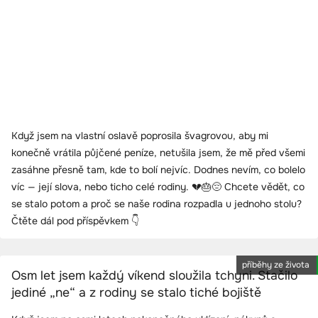
Když jsem na vlastní oslavě poprosila švagrovou, aby mi
konečně vrátila půjčené peníze, netušila jsem, že mě před všemi
zasáhne přesně tam, kde to bolí nejvíc. Dodnes nevím, co bolelo
víc — její slova, nebo ticho celé rodiny. 💔🎂😔 Chcete vědět, co
se stalo potom a proč se naše rodina rozpadla u jednoho stolu?
Čtěte dál pod příspěvkem 👇
příběhy ze života
Osm let jsem každý víkend sloužila tchyni. Stačilo
jediné „ne“ a z rodiny se stalo tiché bojiště