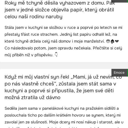
Roky mě tchyně děsila vyhazovem z domu. Pak
jsem v jedné složce objevila papír, který obrátil
celou naši rodinu naruby
Stála jsem v kuchyni se složkou v ruce a poprvé po letech se mi
přestaly třást ruce strachem. Jediný list papíru odhalil lež, na
které tchyně držela celý náš domov i moje manželství. 😳🏠💔
Co následovalo potom, jsem opravdu nečekala. Přečtěte si celý
můj příběh níž v příspěvku. 👇
Emoce
Když mi můj vlastní syn řekl „Mami, já už nevím, co
po nás vlastně chceš“, zůstala jsem stát sama v
kuchyni a poprvé si připustila, že jsem své děti
možná ztratila už dávno
Seděla jsem sama v panelákové kuchyni na pražském sídlišti a
poslouchala ticho po dalším krátkém hovoru se synem, který mi
zavolal jen ze slušnosti. Moje dcery mi nosí nákup i starost, ale u