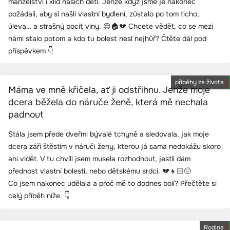
manželství i klid našich dětí. Jenže když jsme je nakonec
požádali, aby si našli vlastní bydlení, zůstalo po tom ticho,
úleva… a strašný pocit viny. 😔🏠💔 Chcete vědět, co se mezi
námi stalo potom a kdo tu bolest nesl nejhůř? Čtěte dál pod
příspěvkem 👇
příběhy ze života
Máma ve mně křičela, ať ji odstřihnu. Jenže moje
dcera běžela do náruče ženě, která mě nechala
padnout
Stála jsem přede dveřmi bývalé tchyně a sledovala, jak moje
dcera září štěstím v náruči ženy, kterou já sama nedokážu skoro
ani vidět. V tu chvíli jsem musela rozhodnout, jestli dám
přednost vlastní bolesti, nebo dětskému srdci. 💔👧🏻😔
Co jsem nakonec udělala a proč mě to dodnes bolí? Přečtěte si
celý příběh níže. 👇
Rodina