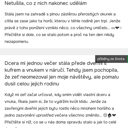
Netušila, co z nich nakonec udělám
Stála jsem na zahradě s plnou zástěrou přerostlých okurek a
cítila se zase jako ta horší, kterou v téhle rodině jen trpí. Jenže
právě z toho ponížení vzniklo něco, co všechny umlčelo… 🥒💔✨
Přečtěte si dole, co se stalo potom a proč na ten den nikdy
nezapomenu.
příběhy ze života
Dcera mi jednou večer stála přede dveřmi s
kufrem a vnukem v náručí. Tehdy jsem pochopila,
že zeť neomezoval jen moje návštěvy, ale pomalu
dusil celou jejich rodinu
Když mi zeť začal určovat, kdy smím vidět vlastní dceru a
vnuka, říkala jsem si, že to vydržím kvůli klidu. Jenže za
zavřenými dveřmi jejich bytu rostlo něco mnohem horšího a
jedno zazvonění uprostřed večera všechno změnilo… 😔🏠💔
Přečtěte si níž, co se u nás doma opravdu stalo a jak to celé