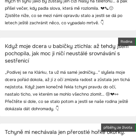
mých tří synů jako by zůstaly jen cizí hlasy na telefonu… a pak
přišel večer, kdy padla slova, která mě rozlomila. 💔📞😔
Zjistěte níže, co se mezi námi opravdu stalo a jestli se dá po
letech ještě zachránit něco, co vypadalo mrtvě. 👇
Rodina
Když moje dcera u babičky ztichla: až tehdy jsem
pochopila, jak moc ji ničí neustálé srovnávání s
sestřenicí
„Podívej se na Klárku, ta už má samé jedničky…“ slyšela moje
dcera pořád dokola, až jí z očí zmizela radost a zůstala jen tichá
nejistota. Když jsem konečně řekla tchyni pravdu do očí,
nastalo ticho, ve kterém se mohlo všechno zlomit… 😢💔👀
Přečtěte si dole, co se stalo potom a jestli se naše rodina ještě
dokázala dát dohromady. 👇
příběhy ze života
Tchyně mi nechávala jen přerostlé hořké okurky.