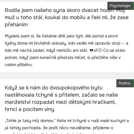
Psychologie
Rodila jsem našeho syna skoro dvacet hodin. Můj
muž u toho stál, koukal do mobilu a řekl mi, že zase
přeháním
Myslela jsem si, že čekáme dítě jako tým. Ale porod a první
týdny doma mi brutálně ukázaly, kdo vedle mě opravdu stojí — a
kdo mě nechá padat, když nemůžu ani stát. 💔👶😔 Co se stalo
potom, když jsem konečně přestala mlčet, si přečtěte níže v
celém příběhu.
Rodina
Když se k nám do dvoupokojového bytu
nastěhovala tchyně s přítelem, začalo se naše
manželství rozpadat mezi dětskými hračkami,
hrnci a pocitem viny
„Tohle je taky můj domov,“ řekla mi tchyně v naší malé kuchyni a
já tehdy pochopila, že jestli něco neuděláme, přijdeme o