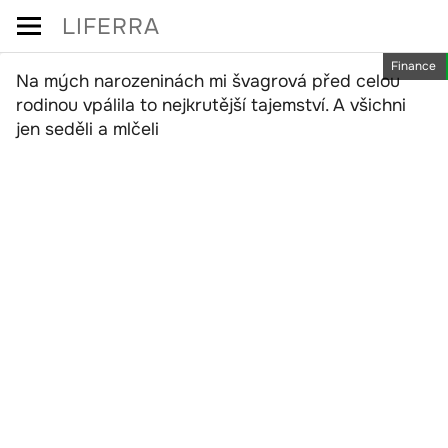
Skip
LIFERRA
to
Finance
content
Na mých narozeninách mi švagrová před celou
rodinou vpálila to nejkrutější tajemství. A všichni
jen seděli a mlčeli