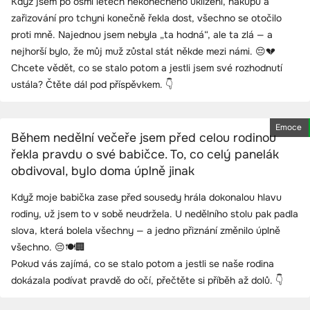
Když jsem po osmi letech nekonečného uklízení, nákupů a
zařizování pro tchyni konečně řekla dost, všechno se otočilo
proti mně. Najednou jsem nebyla „ta hodná“, ale ta zlá — a
nejhorší bylo, že můj muž zůstal stát někde mezi námi. 😔💔
Chcete vědět, co se stalo potom a jestli jsem své rozhodnutí
ustála? Čtěte dál pod příspěvkem. 👇
Emoce
Během nedělní večeře jsem před celou rodinou
řekla pravdu o své babičce. To, co celý panelák
obdivoval, bylo doma úplně jinak
Když moje babička zase před sousedy hrála dokonalou hlavu
rodiny, už jsem to v sobě neudržela. U nedělního stolu pak padla
slova, která bolela všechny — a jedno přiznání změnilo úplně
všechno. 😔🍽️🏢
Pokud vás zajímá, co se stalo potom a jestli se naše rodina
dokázala podívat pravdě do očí, přečtěte si příběh až dolů. 👇