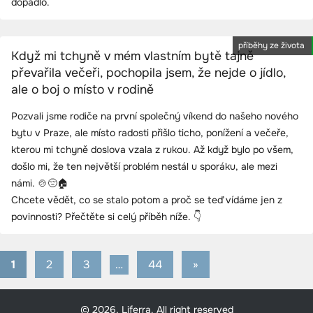
dopadlo.
příběhy ze života
Když mi tchyně v mém vlastním bytě tajně
převařila večeři, pochopila jsem, že nejde o jídlo,
ale o boj o místo v rodině
Pozvali jsme rodiče na první společný víkend do našeho nového
bytu v Praze, ale místo radosti přišlo ticho, ponížení a večeře,
kterou mi tchyně doslova vzala z rukou. Až když bylo po všem,
došlo mi, že ten největší problém nestál u sporáku, ale mezi
námi. 🍲😔🏠
Chcete vědět, co se stalo potom a proč se teď vídáme jen z
povinnosti? Přečtěte si celý příběh níže. 👇
1
2
3
…
44
Next
»
Stránkování
Posts
příspěvků
© 2026, Liferra. All right reserved