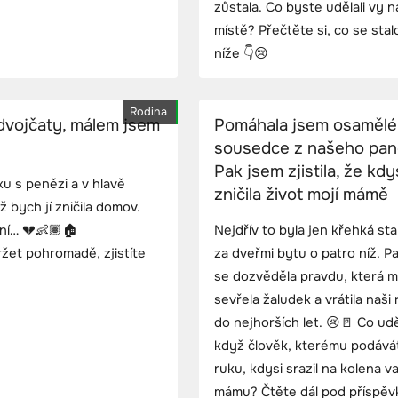
zůstala. Co byste udělali vy 
místě? Přečtěte si, co se stal
níže 👇😢
Rodina
dvojčaty, málem jsem
Pomáhala jsem osamělé
sousedce z našeho pan
Pak jsem zjistila, že kdy
ku s penězi a v hlavě
zničila život mojí mámě
 bych jí zničila domov.
ení… 💔👶🏽🏠
Nejdřív to byla jen křehká sta
ržet pohromadě, zjistíte
za dveřmi bytu o patro níž. P
se dozvěděla pravdu, která m
sevřela žaludek a vrátila naši
do nejhorších let. 😢🚪 Co udě
když člověk, kterému podává
ruku, kdysi srazil na kolena va
mámu? Čtěte dál pod příspěv