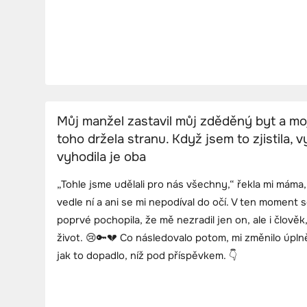
Můj manžel zastavil můj zděděný byt a mo
toho držela stranu. Když jsem to zjistila,
vyhodila je oba
„Tohle jsme udělali pro nás všechny,“ řekla mi máma
vedle ní a ani se mi nepodíval do očí. V ten moment se
poprvé pochopila, že mě nezradil jen on, ale i člověk
život. 😢🔑💔 Co následovalo potom, mi změnilo úpln
jak to dopadlo, níž pod příspěvkem. 👇