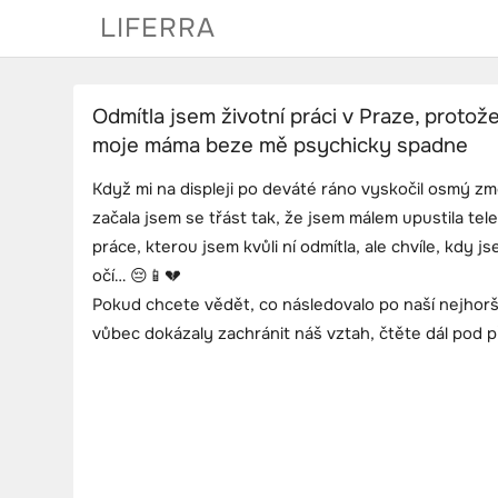
Skip
LIFERRA
to
content
Odmítla jsem životní práci v Praze, protože
moje máma beze mě psychicky spadne
Když mi na displeji po deváté ráno vyskočil osmý 
začala jsem se třást tak, že jsem málem upustila tele
práce, kterou jsem kvůli ní odmítla, ale chvíle, kdy j
očí… 😔📱💔
Pokud chcete vědět, co následovalo po naší nejhorší
vůbec dokázaly zachránit náš vztah, čtěte dál pod 