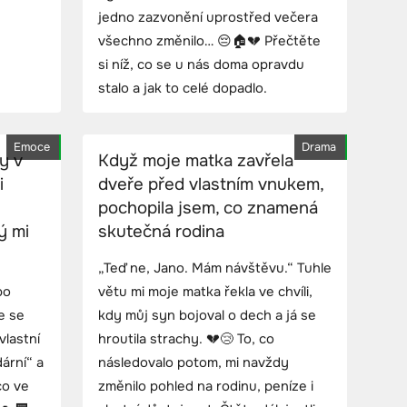
jedno zazvonění uprostřed večera
všechno změnilo… 😔🏠💔 Přečtěte
si níž, co se u nás doma opravdu
stalo a jak to celé dopadlo.
Emoce
Drama
y v
Když moje matka zavřela
i
dveře před vlastním vnukem,
pochopila jsem, co znamená
ý mi
skutečná rodina
„Teď ne, Jano. Mám návštěvu.“ Tuhle
po
větu mi moje matka řekla ve chvíli,
že se
kdy můj syn bojoval o dech a já se
lastní
hroutila strachy. 💔😢 To, co
ární“ a
následovalo potom, mi navždy
co ve
změnilo pohled na rodinu, peníze i