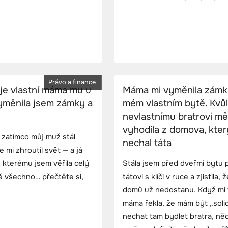
Právo a finance
je vlastní máma mu u
Máma mi vyměnila zámk
 vyměnila jsem zámky a
mém vlastním bytě. Kvůl
nevlastnímu bratrovi mě
vyhodila z domova, kter
, zatímco můj muž stál
nechal táta
 mi zhroutil svět — a já
, kterému jsem věřila celý
Stála jsem před dveřmi bytu 
ě všechno… přečtěte si,
tátovi s klíči v ruce a zjistila, 
domů už nedostanu. Když mi v
máma řekla, že mám být „solid
nechat tam bydlet bratra, ně