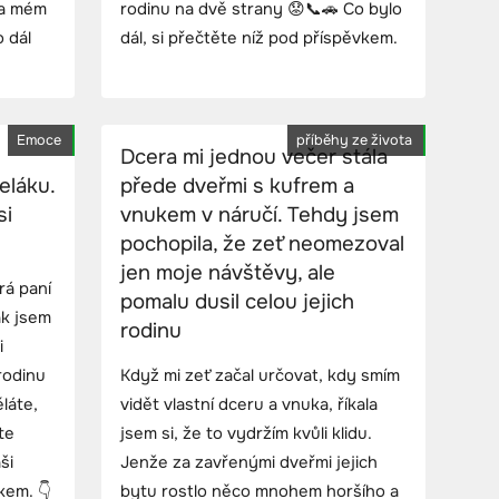
na mém
rodinu na dvě strany 😟📞🚗 Co bylo
o dál
dál, si přečtěte níž pod příspěvkem.
Emoce
příběhy ze života
Dcera mi jednou večer stála
eláku.
přede dveřmi s kufrem a
si
vnukem v náručí. Tehdy jsem
pochopila, že zeť neomezoval
jen moje návštěvy, ale
rá paní
pomalu dusil celou jejich
ak jsem
rodinu
i
 rodinu
Když mi zeť začal určovat, kdy smím
láte,
vidět vlastní dceru a vnuka, říkala
te
jsem si, že to vydržím kvůli klidu.
ši
Jenže za zavřenými dveřmi jejich
kem. 👇
bytu rostlo něco mnohem horšího a