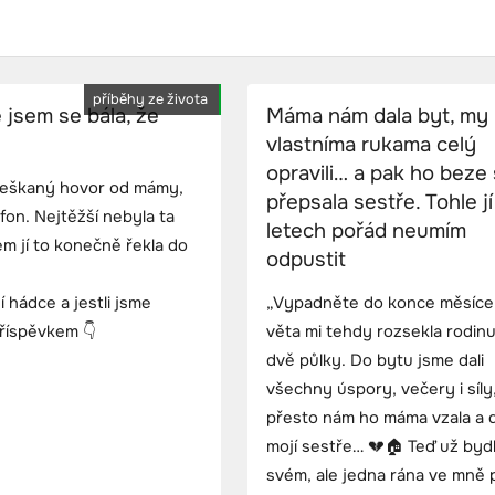
příběhy ze života
 jsem se bála, že
Máma nám dala byt, my
vlastníma rukama celý
opravili… a pak ho beze 
zmeškaný hovor od mámy,
přepsala sestře. Tohle j
fon. Nejtěžší nebyla ta
letech pořád neumím
sem jí to konečně řekla do
odpustit
 hádce a jestli jsme
„Vypadněte do konce měsíce.
příspěvkem 👇
věta mi tehdy rozsekla rodin
dvě půlky. Do bytu jsme dali
všechny úspory, večery i síly
přesto nám ho máma vzala a d
mojí sestře… 💔🏠 Teď už byd
svém, ale jedna rána ve mně 