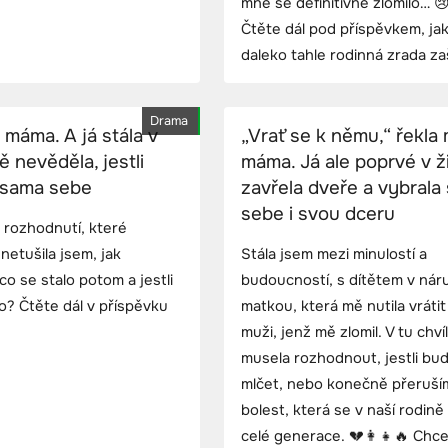
mně se definitivně zlomilo… 
Čtěte dál pod příspěvkem, ja
daleko tahle rodinná zrada za
Drama
 máma. A já stála v
„Vrať se k němu,“ řekla 
ě nevěděla, jestli
máma. Já ale poprvé v ž
 sama sebe
zavřela dveře a vybrala 
sebe i svou dceru
 rozhodnutí, které
netušila jsem, jak
Stála jsem mezi minulostí a
o se stalo potom a jestli
budoucností, s dítětem v náru
o? Čtěte dál v příspěvku
matkou, která mě nutila vrátit
muži, jenž mě zlomil. V tu chví
musela rozhodnout, jestli bud
mlčet, nebo konečně přeruší
bolest, která se v naší rodině
celé generace. 💔👩‍👧🔥 Chc