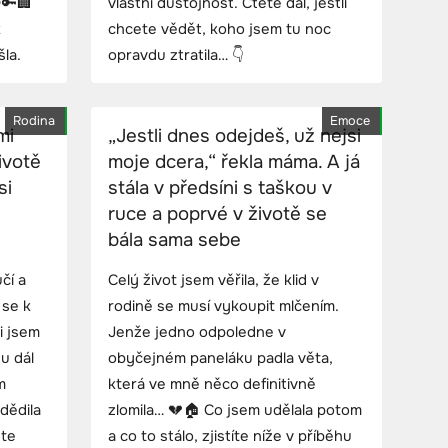
🔑🏢
vlastní důstojnost. Čtěte dál, jestli
k
chcete vědět, koho jsem tu noc
šla.
opravdu ztratila… 👇
Rodina
Emoce
mi
„Jestli dnes odejdeš, už nejsi
ivotě
moje dcera,“ řekla máma. A já
si
stála v předsíni s taškou v
ruce a poprvé v životě se
bála sama sebe
čí a
Celý život jsem věřila, že klid v
 se k
rodině se musí vykoupit mlčením.
li jsem
Jenže jedno odpoledne v
u dál
obyčejném paneláku padla věta,
m
která ve mně něco definitivně
 dědila
zlomila… 💔🏠 Co jsem udělala potom
ete
a co to stálo, zjistíte níže v příběhu