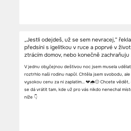
„Jestli odejdeš, už se sem nevracej,“ řekla
předsíni s igelitkou v ruce a poprvé v život
ztrácím domov, nebo konečně zachraňuju
V jednu obyčejnou deštivou noc jsem musela udělat
roztrhlo naši rodinu napůl. Chtěla jsem svobodu, ale 
vysokou cenu za ni zaplatím… 💔🌧️😔 Chcete vědět, c
se dá vrátit tam, kde už pro vás nikdo nenechal míst
níže 👇