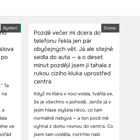
Bydlení
Drama
 ho
Pozdě večer mi dcera do
telefonu řekla jen pár
slova
obyčejných vět. Já ale stejně
í po
sedla do auta — a o deset
minut později jsem ji tahala z
rukou cizího kluka uprostřed
centra
“ Ta
u na
Když mi Klára v noci volala, tvářila se,
že je všechno v pohodě. Jenže já v
, a
jejím hlase slyšela něco, co tam
ala
normálně nebývá — a ten pocit mě
líme ve
vyhnal z domu rovnou do centra. Co
pořád
jsem tam uviděla, roztrhlo naši