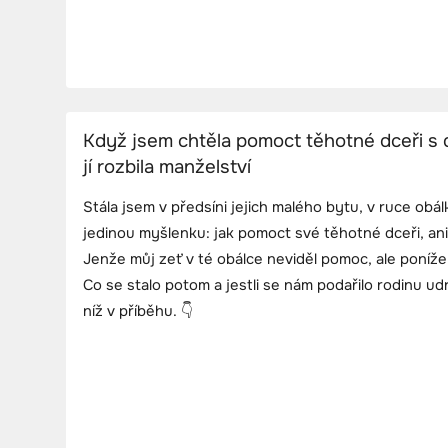
Když jsem chtěla pomoct těhotné dceři s 
jí rozbila manželství
Stála jsem v předsíni jejich malého bytu, v ruce obál
jedinou myšlenku: jak pomoct své těhotné dceři, aniž
Jenže můj zeť v té obálce neviděl pomoc, ale poníž
Co se stalo potom a jestli se nám podařilo rodinu ud
níž v příběhu. 👇