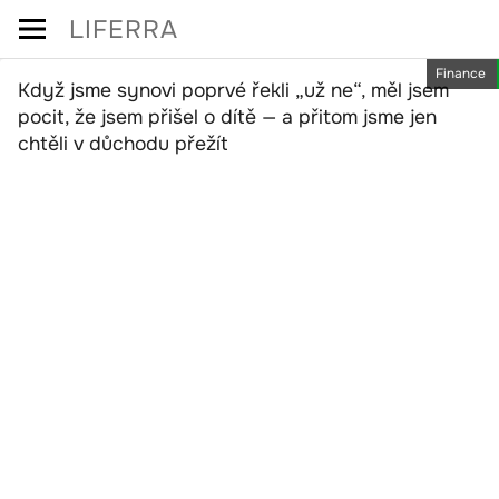
Skip
LIFERRA
to
Finance
content
Když jsme synovi poprvé řekli „už ne“, měl jsem
pocit, že jsem přišel o dítě — a přitom jsme jen
chtěli v důchodu přežít