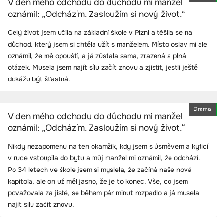
V den mého odchodu do důchodu mi manžel
oznámil: „Odcházím. Zasloužím si nový život.“
Celý život jsem učila na základní škole v Plzni a těšila se na
důchod, který jsem si chtěla užít s manželem. Místo oslav mi ale
oznámil, že mě opouští, a já zůstala sama, zrazená a plná
otázek. Musela jsem najít sílu začít znovu a zjistit, jestli ještě
dokážu být šťastná.
Drama
V den mého odchodu do důchodu mi manžel
oznámil: „Odcházím. Zasloužím si nový život.“
Nikdy nezapomenu na ten okamžik, kdy jsem s úsměvem a kyticí
v ruce vstoupila do bytu a můj manžel mi oznámil, že odchází.
Po 34 letech ve škole jsem si myslela, že začíná naše nová
kapitola, ale on už měl jasno, že je to konec. Vše, co jsem
považovala za jisté, se během pár minut rozpadlo a já musela
najít sílu začít znovu.