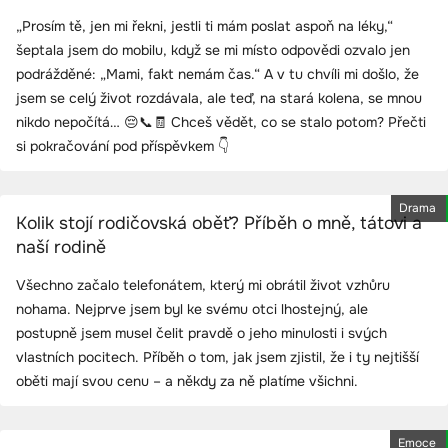
„Prosím tě, jen mi řekni, jestli ti mám poslat aspoň na léky,“
šeptala jsem do mobilu, když se mi místo odpovědi ozvalo jen
podrážděné: „Mami, fakt nemám čas.“ A v tu chvíli mi došlo, že
jsem se celý život rozdávala, ale teď, na stará kolena, se mnou
nikdo nepočítá… 😔📞🧾 Chceš vědět, co se stalo potom? Přečti
si pokračování pod příspěvkem 👇
Drama
Kolik stojí rodičovská oběť? Příběh o mně, tátovi a
naší rodině
Všechno začalo telefonátem, který mi obrátil život vzhůru
nohama. Nejprve jsem byl ke svému otci lhostejný, ale
postupně jsem musel čelit pravdě o jeho minulosti i svých
vlastních pocitech. Příběh o tom, jak jsem zjistil, že i ty nejtišší
oběti mají svou cenu – a někdy za ně platíme všichni.
Emoce