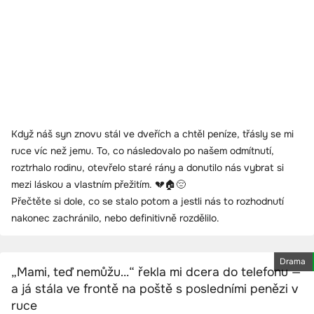
Když náš syn znovu stál ve dveřích a chtěl peníze, třásly se mi
ruce víc než jemu. To, co následovalo po našem odmítnutí,
roztrhalo rodinu, otevřelo staré rány a donutilo nás vybrat si
mezi láskou a vlastním přežitím. 💔🏠😔
Přečtěte si dole, co se stalo potom a jestli nás to rozhodnutí
nakonec zachránilo, nebo definitivně rozdělilo.
Drama
„Mami, teď nemůžu…“ řekla mi dcera do telefonu —
a já stála ve frontě na poště s posledními penězi v
ruce