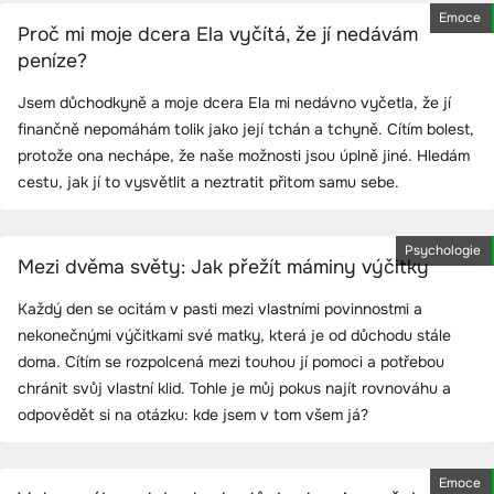
Emoce
Proč mi moje dcera Ela vyčítá, že jí nedávám
peníze?
Jsem důchodkyně a moje dcera Ela mi nedávno vyčetla, že jí
finančně nepomáhám tolik jako její tchán a tchyně. Cítím bolest,
protože ona nechápe, že naše možnosti jsou úplně jiné. Hledám
cestu, jak jí to vysvětlit a neztratit přitom samu sebe.
Psychologie
Mezi dvěma světy: Jak přežít máminy výčitky
Každý den se ocitám v pasti mezi vlastními povinnostmi a
nekonečnými výčitkami své matky, která je od důchodu stále
doma. Cítím se rozpolcená mezi touhou jí pomoci a potřebou
chránit svůj vlastní klid. Tohle je můj pokus najít rovnováhu a
odpovědět si na otázku: kde jsem v tom všem já?
Emoce