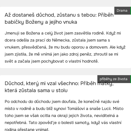
Drama
Až dostaneš důchod, zůstanu s tebou: Příběh
babičky Boženy a jejího vnuka
Jmenuji se Božena a celý život jsem zasvětila rodině. Když mi
dcera odešla za prací do Německa, zůstala jsem sama s
vnukem, přesvědčená, že mu budu oporou a domovem. Ale když
jsem zjistila, že mě vnímá jen jako zdroj peněz, zhroutil se mi
svět a začala jsem pochybovat o vlastní hodnotě.
příběhy ze života
Důchod, který mi vzal všechno: Příběh matky,
která zůstala sama u stolu
Po odchodu do důchodu jsem doufala, že konečně najdu své
místo v rodině a budu blíž synovi Tomášovi a snaše Lucii. Místo
toho jsem se však ocitla na okraji jejich života, neviditelná a
nepotřebná. Tato zpověď je o bolesti samoty, když vás vlastní
rodina přestane vnímat.