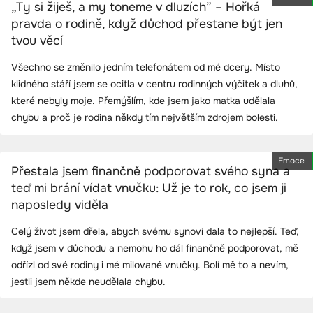
„Ty si žiješ, a my toneme v dluzích” – Hořká
pravda o rodině, když důchod přestane být jen
tvou věcí
Všechno se změnilo jedním telefonátem od mé dcery. Místo
klidného stáří jsem se ocitla v centru rodinných výčitek a dluhů,
které nebyly moje. Přemýšlím, kde jsem jako matka udělala
chybu a proč je rodina někdy tím největším zdrojem bolesti.
Emoce
Přestala jsem finančně podporovat svého syna a
teď mi brání vídat vnučku: Už je to rok, co jsem ji
naposledy viděla
Celý život jsem dřela, abych svému synovi dala to nejlepší. Teď,
když jsem v důchodu a nemohu ho dál finančně podporovat, mě
odřízl od své rodiny i mé milované vnučky. Bolí mě to a nevím,
jestli jsem někde neudělala chybu.