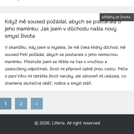
příběhy ze života
Když mě soused požádal, abych se postarala o
jeho maminku: Jak jsem v důchodu našla nový
smysl života
V okamžiku, kdy jsem si myslela, že mě čeká klidný důchod, mě
soused Petr požádal, abych se postarala o jeho nemocnou
maminku. Přestože jsem se těšila na čas s vnučkou a
zasloužený odpočinek, život mi připravil úplně jinou cestu. Péče
o paní Věru mi obrátila život naruby, ale zároveň mi ukázala, co
znamená skutečná oběť, rodina a smysl stáří.
1
2
Next
»
Stránkování
Posts
příspěvků
© 2026, Liferra. All right reserved