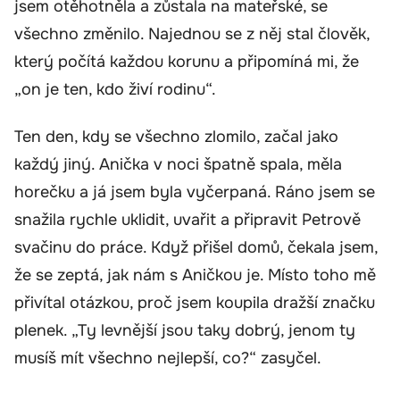
jsem otěhotněla a zůstala na mateřské, se
všechno změnilo. Najednou se z něj stal člověk,
který počítá každou korunu a připomíná mi, že
„on je ten, kdo živí rodinu“.
Ten den, kdy se všechno zlomilo, začal jako
každý jiný. Anička v noci špatně spala, měla
horečku a já jsem byla vyčerpaná. Ráno jsem se
snažila rychle uklidit, uvařit a připravit Petrově
svačinu do práce. Když přišel domů, čekala jsem,
že se zeptá, jak nám s Aničkou je. Místo toho mě
přivítal otázkou, proč jsem koupila dražší značku
plenek. „Ty levnější jsou taky dobrý, jenom ty
musíš mít všechno nejlepší, co?“ zasyčel.