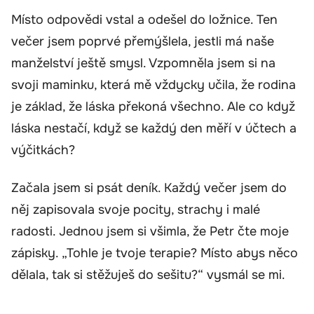
Místo odpovědi vstal a odešel do ložnice. Ten
večer jsem poprvé přemýšlela, jestli má naše
manželství ještě smysl. Vzpomněla jsem si na
svoji maminku, která mě vždycky učila, že rodina
je základ, že láska překoná všechno. Ale co když
láska nestačí, když se každý den měří v účtech a
výčitkách?
Začala jsem si psát deník. Každý večer jsem do
něj zapisovala svoje pocity, strachy i malé
radosti. Jednou jsem si všimla, že Petr čte moje
zápisky. „Tohle je tvoje terapie? Místo abys něco
dělala, tak si stěžuješ do sešitu?“ vysmál se mi.