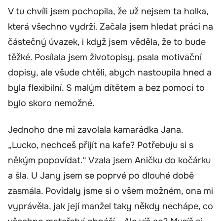
V tu chvíli jsem pochopila, že už nejsem ta holka,
která všechno vydrží. Začala jsem hledat práci na
částečný úvazek, i když jsem věděla, že to bude
těžké. Posílala jsem životopisy, psala motivační
dopisy, ale všude chtěli, abych nastoupila hned a
byla flexibilní. S malým dítětem a bez pomoci to
bylo skoro nemožné.
Jednoho dne mi zavolala kamarádka Jana.
„Lucko, nechceš přijít na kafe? Potřebuju si s
někým popovídat.“ Vzala jsem Aničku do kočárku
a šla. U Jany jsem se poprvé po dlouhé době
zasmála. Povídaly jsme si o všem možném, ona mi
vyprávěla, jak její manžel taky někdy nechápe, co