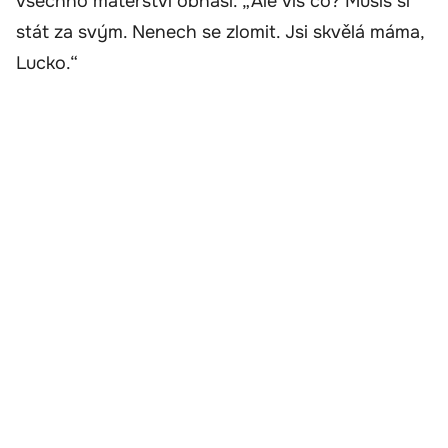
všechno mateřství obnáší. „Ale víš co? Musíš si
stát za svým. Nenech se zlomit. Jsi skvělá máma,
Lucko.“