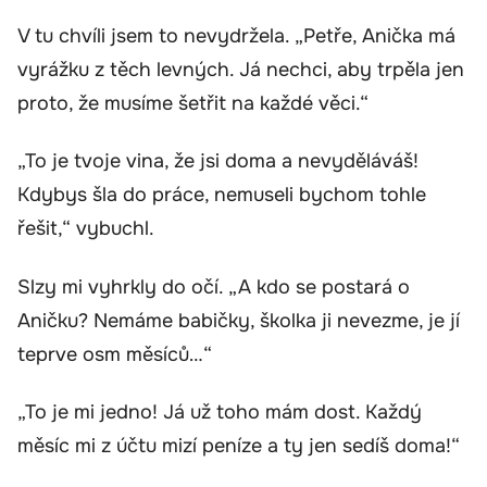
V tu chvíli jsem to nevydržela. „Petře, Anička má
vyrážku z těch levných. Já nechci, aby trpěla jen
proto, že musíme šetřit na každé věci.“
„To je tvoje vina, že jsi doma a nevyděláváš!
Kdybys šla do práce, nemuseli bychom tohle
řešit,“ vybuchl.
Slzy mi vyhrkly do očí. „A kdo se postará o
Aničku? Nemáme babičky, školka ji nevezme, je jí
teprve osm měsíců…“
„To je mi jedno! Já už toho mám dost. Každý
měsíc mi z účtu mizí peníze a ty jen sedíš doma!“