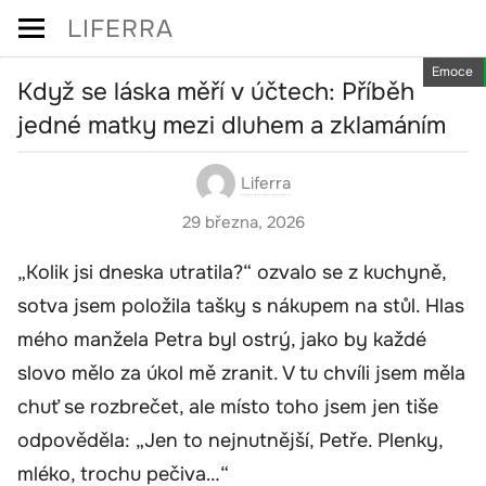
Skip
LIFERRA
to
Emoce
content
Když se láska měří v účtech: Příběh
jedné matky mezi dluhem a zklamáním
Liferra
29 března, 2026
„Kolik jsi dneska utratila?“ ozvalo se z kuchyně,
sotva jsem položila tašky s nákupem na stůl. Hlas
mého manžela Petra byl ostrý, jako by každé
slovo mělo za úkol mě zranit. V tu chvíli jsem měla
chuť se rozbrečet, ale místo toho jsem jen tiše
odpověděla: „Jen to nejnutnější, Petře. Plenky,
mléko, trochu pečiva…“