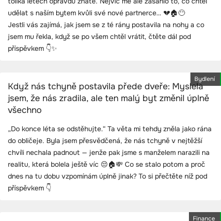
tolika letech opravdu znáte. Nejvíc mě ale zasáhlo to, co chtěl
udělat s naším bytem kvůli své nové partnerce… 💔🏠😶
Jestli vás zajímá, jak jsem se z té rány postavila na nohy a co
jsem mu řekla, když se po všem chtěl vrátit, čtěte dál pod
příspěvkem 👇✨
Bydlení
Když nás tchyně postavila přede dveře: Myslela
jsem, že nás zradila, ale ten malý byt změnil úplně
všechno
„Do konce léta se odstěhujte.“ Ta věta mi tehdy zněla jako rána
do obličeje. Byla jsem přesvědčená, že nás tchyně v nejtěžší
chvíli nechala padnout — jenže pak jsme s manželem narazili na
realitu, která bolela ještě víc 😔🏠💸 Co se stalo potom a proč
dnes na tu dobu vzpomínám úplně jinak? To si přečtěte níž pod
příspěvkem 👇
Finance