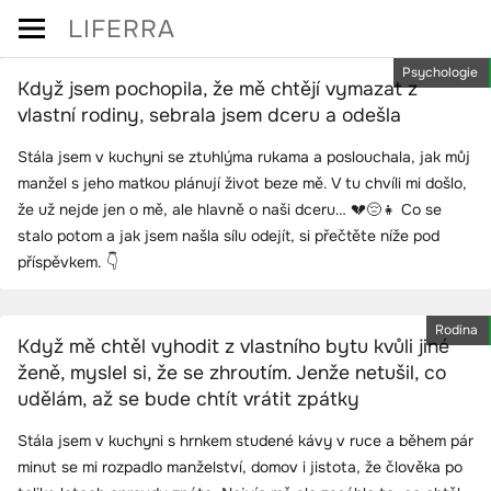
Skip
LIFERRA
to
Psychologie
content
Když jsem pochopila, že mě chtějí vymazat z
vlastní rodiny, sebrala jsem dceru a odešla
Stála jsem v kuchyni se ztuhlýma rukama a poslouchala, jak můj
manžel s jeho matkou plánují život beze mě. V tu chvíli mi došlo,
že už nejde jen o mě, ale hlavně o naši dceru… 💔😔👧 Co se
stalo potom a jak jsem našla sílu odejít, si přečtěte níže pod
příspěvkem. 👇
Rodina
Když mě chtěl vyhodit z vlastního bytu kvůli jiné
ženě, myslel si, že se zhroutím. Jenže netušil, co
udělám, až se bude chtít vrátit zpátky
Stála jsem v kuchyni s hrnkem studené kávy v ruce a během pár
minut se mi rozpadlo manželství, domov i jistota, že člověka po