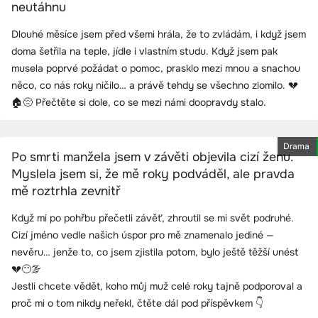
neutáhnu
Dlouhé měsíce jsem před všemi hrála, že to zvládám, i když jsem
doma šetřila na teple, jídle i vlastním studu. Když jsem pak
musela poprvé požádat o pomoc, prasklo mezi mnou a snachou
něco, co nás roky ničilo… a právě tehdy se všechno zlomilo. 💔
🏠😔 Přečtěte si dole, co se mezi námi doopravdy stalo.
Drama
Po smrti manžela jsem v závěti objevila cizí ženu.
Myslela jsem si, že mě roky podváděl, ale pravda
mě roztrhla zevnitř
Když mi po pohřbu přečetli závěť, zhroutil se mi svět podruhé.
Cizí jméno vedle našich úspor pro mě znamenalo jediné —
nevěru… jenže to, co jsem zjistila potom, bylo ještě těžší unést
💔😶‍🌫️
Jestli chcete vědět, koho můj muž celé roky tajně podporoval a
proč mi o tom nikdy neřekl, čtěte dál pod příspěvkem 👇