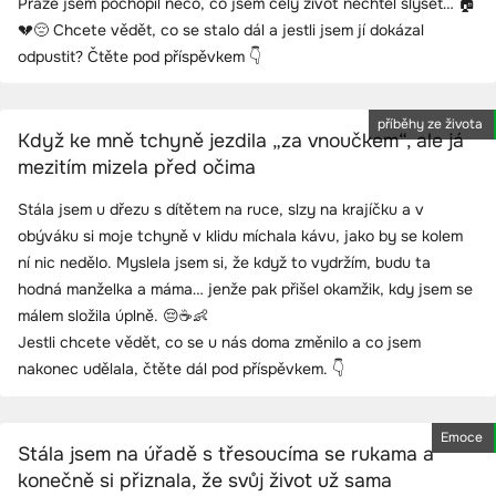
Praze jsem pochopil něco, co jsem celý život nechtěl slyšet… 🏠
💔😔 Chcete vědět, co se stalo dál a jestli jsem jí dokázal
odpustit? Čtěte pod příspěvkem 👇
příběhy ze života
Když ke mně tchyně jezdila „za vnoučkem“, ale já
mezitím mizela před očima
Stála jsem u dřezu s dítětem na ruce, slzy na krajíčku a v
obýváku si moje tchyně v klidu míchala kávu, jako by se kolem
ní nic nedělo. Myslela jsem si, že když to vydržím, budu ta
hodná manželka a máma… jenže pak přišel okamžik, kdy jsem se
málem složila úplně. 😔☕👶
Jestli chcete vědět, co se u nás doma změnilo a co jsem
nakonec udělala, čtěte dál pod příspěvkem. 👇
Emoce
Stála jsem na úřadě s třesoucíma se rukama a
konečně si přiznala, že svůj život už sama