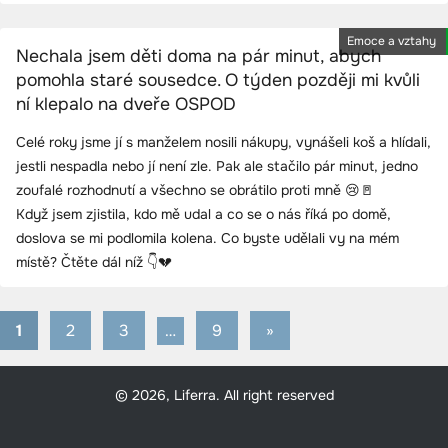
Emoce a vztahy
Nechala jsem děti doma na pár minut, abych
pomohla staré sousedce. O týden později mi kvůli
ní klepalo na dveře OSPOD
Celé roky jsme jí s manželem nosili nákupy, vynášeli koš a hlídali,
jestli nespadla nebo jí není zle. Pak ale stačilo pár minut, jedno
zoufalé rozhodnutí a všechno se obrátilo proti mně 😢🚪
Když jsem zjistila, kdo mě udal a co se o nás říká po domě,
doslova se mi podlomila kolena. Co byste udělali vy na mém
místě? Čtěte dál níž 👇💔
1
2
3
…
9
Next
»
Stránkování
Posts
příspěvků
© 2026, Liferra. All right reserved