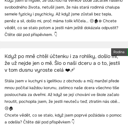
Když jsem si myslel, že odchod na venkov bude začátek našeho
svobodného života, netušil jsem, že nás stará rodinná chalupa
semele fyzicky i psychicky. Až když jsme zůstali bez tepla,
peněz a sil, došlo mi, proč máma tolik křičela… 😔🏚️❄️ Chcete
vědět, co se stalo potom a jestli nám ještě dokázala odpustit?
Čtěte dál pod příspěvkem. 👇
Rodina
Když po mně chtěl účtenku i za rohlíky, došlo mi,
že už nejde jen o mě. Šlo o naši dceru a o to, jestli
v tom dusnu vyroste celá ❤️‍🩹
Stála jsem v kuchyni s igelitkou z obchodu a můj manžel přede
mnou počítal každou korunu, zatímco naše dcera všechno tiše
poslouchala za dveřmi. Až když se její chování ve škole začalo
hroutit, pochopila jsem, že jestli neuteču teď, ztratím nás obě…
😢🏠
Chcete vědět, co se stalo, když jsem poprvé požádala o pomoc
a odešla? Čtěte dál pod příspěvkem 👇