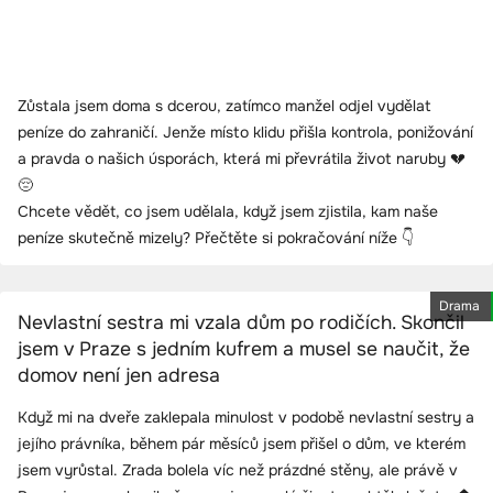
Zůstala jsem doma s dcerou, zatímco manžel odjel vydělat
peníze do zahraničí. Jenže místo klidu přišla kontrola, ponižování
a pravda o našich úsporách, která mi převrátila život naruby 💔
😔
Chcete vědět, co jsem udělala, když jsem zjistila, kam naše
peníze skutečně mizely? Přečtěte si pokračování níže 👇
Drama
Nevlastní sestra mi vzala dům po rodičích. Skončil
jsem v Praze s jedním kufrem a musel se naučit, že
domov není jen adresa
Když mi na dveře zaklepala minulost v podobě nevlastní sestry a
jejího právníka, během pár měsíců jsem přišel o dům, ve kterém
jsem vyrůstal. Zrada bolela víc než prázdné stěny, ale právě v