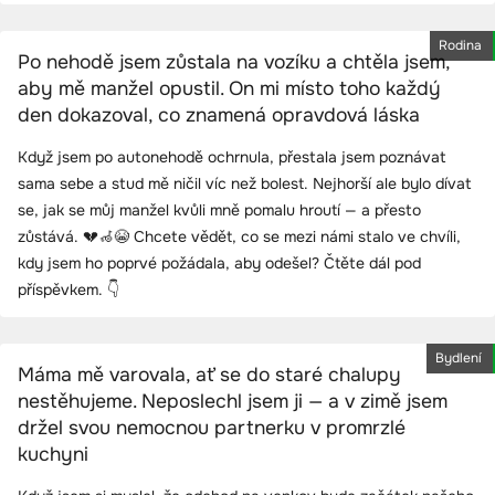
Rodina
Po nehodě jsem zůstala na vozíku a chtěla jsem,
aby mě manžel opustil. On mi místo toho každý
den dokazoval, co znamená opravdová láska
Když jsem po autonehodě ochrnula, přestala jsem poznávat
sama sebe a stud mě ničil víc než bolest. Nejhorší ale bylo dívat
se, jak se můj manžel kvůli mně pomalu hroutí — a přesto
zůstává. 💔🦽😭 Chcete vědět, co se mezi námi stalo ve chvíli,
kdy jsem ho poprvé požádala, aby odešel? Čtěte dál pod
příspěvkem. 👇
Bydlení
Máma mě varovala, ať se do staré chalupy
nestěhujeme. Neposlechl jsem ji — a v zimě jsem
držel svou nemocnou partnerku v promrzlé
kuchyni