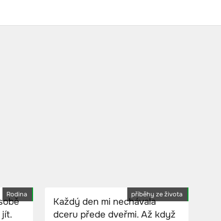
Rodina
příběhy ze života
 sobě
Každý den mi nechávala
ít.
dceru přede dveřmi. Až když