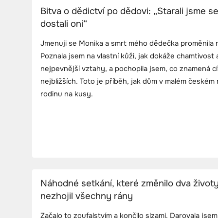
Bitva o dědictví po dědovi: „Starali jsme s
dostali oni“
Jmenuji se Monika a smrt mého dědečka proměnila na
Poznala jsem na vlastní kůži, jak dokáže chamtivost a 
nejpevnější vztahy, a pochopila jsem, co znamená cít
nejbližších. Toto je příběh, jak dům v malém českém
rodinu na kusy.
Náhodné setkání, které změnilo dva životy
nezhojil všechny rány
Začalo to zoufalstvím a končilo slzami. Darovala jsem