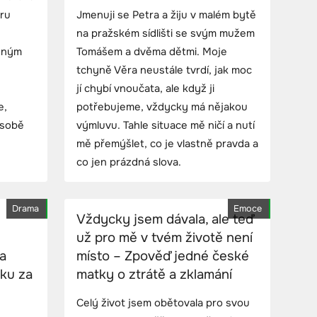
ůru
Jmenuji se Petra a žiju v malém bytě
na pražském sídlišti se svým mužem
inným
Tomášem a dvěma dětmi. Moje
tchyně Věra neustále tvrdí, jak moc
jí chybí vnoučata, ale když ji
e,
potřebujeme, vždycky má nějakou
 sobě
výmluvu. Tahle situace mě ničí a nutí
mě přemýšlet, co je vlastně pravda a
co jen prázdná slova.
Drama
Emoce
Vždycky jsem dávala, ale teď
už pro mě v tvém životě není
a
místo – Zpověď jedné české
éku za
matky o ztrátě a zklamání
Celý život jsem obětovala pro svou