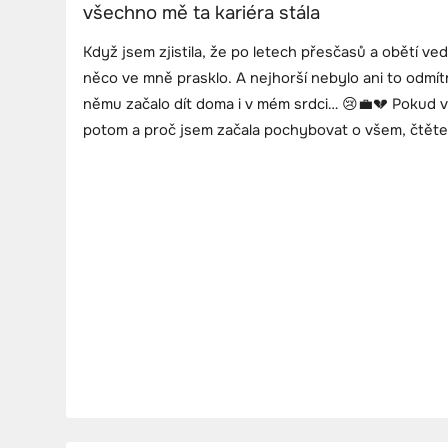
všechno mě ta kariéra stála
Když jsem zjistila, že po letech přesčasů a obětí ve
něco ve mně prasklo. A nejhorší nebylo ani to odmítnu
němu začalo dít doma i v mém srdci… 😢💼💔 Pokud vá
potom a proč jsem začala pochybovat o všem, čtěte