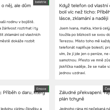
beletrie
e o něj, ale dům
Když telefon od vlastní
bolí víc než ticho: Příbě
lásce, zklamání a naději
ši rodinu v bojiště.
žárlivost roztrhat i ty
Jsem Ivana, matka, která celý
it zklamání od vlastních
toužila po blízkosti se svou 
 městě dokáže rozbít
Terezou. Místo toho mě každý
telefonát naplňuje bolestí, p
vím, že jí jde jen o peníze, ne
samotnou. Přesto ve mně zů
jiskřička naděje, že se naše 
jednou uzdraví.
Emoce
Čes
: Příběh o daru, který
Záludné překvapení: Ta
plán tchyně
 ledvinu cizímu člověku a
Jednoho rána mi nečekaná n