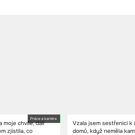
Práce a kariéra
 moje chvíle, dali
Vzala jsem sestřenici k
m zjistila, co
domů, když neměla kam j