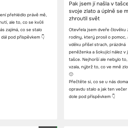
Pak jsem jí našla v tašc
svoje zlato a úplně se m
dení přehlédlo právě mě,
zhroutil svět
tí, ale to, co se kvůli
s zajímá, co se stalo
Otevřela jsem dveře člověku 
 dál pod příspěvkem 👇
rodiny, který prosil o pomoc, 
vděku přišel strach, prázdná
peněženka a šokující nález v j
tašce. Nejhorší ale nebylo to,
vzala, nýbrž to, co ve mně zlo
😔
Přečtěte si, co se u nás doma
opravdu stalo a jak ten večer
dole pod příspěvkem 👇