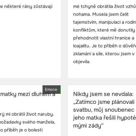
Ale některé rány zůstávají
mé tchyně obrátila život vzh
nohama. Musela jsem čelit
tajemstvím, manipulaci a rod
konfliktům, které mě donutily
přehodnotit vlastní hranice a
loajalitu. Je to příběh o důvěř
zklamání a síle, kterou jsem v
objevila.
Emoce
é matky mezi dluhem a
Nikdy jsem se nevdala:
„Zatímco jsme plánovali
svatbu, můj snoubenec 
 mi obrátil život naruby.
jeho matka řešili hypot
 požadavky svého manžela,
mými zády“
o příběh je o bolesti