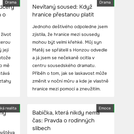
Drama
Drama
 dcery
Nevítaný soused: Když
h o
hranice přestanou platit
Jednoho deštivého odpoledne jsem
 život
zjistila, že hranice mezi sousedy
dcerou
mohou být velmi křehké. Můj syn
 její
Matěj se spřátelil s Honzou odvedle
rotože
a já jsem se nečekaně ocitla v
 o mě
centru sousedského dramatu.
stává
Příběh o tom, jak se laskavost může
vztahy
změnit v noční můru a kde je vlastně
hranice mezi pomocí a zneužitím.
ká realita
Emoce
jný
Babička, která nikdy nemá
čas: Pravda o rodinných
slibech
ávštěva