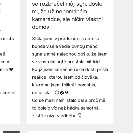
e
se rozbrečel můj syn, došlo
i
mi, že už nepomáhám
kamarádce, ale ničím vlastní
domov
z
a místo
Stála jsem v předsíni, cizí dětská
bunda visela vedle bundy mého
ejí
syna a mně najednou došlo, že jsem
 co mi
ve vlastním bytě přestala mít klid.
mila 💔
Když jsem konečně řekla dost, přišla
reakce, kterou jsem od člověka,
kterému jsem tolikrát pomohla,
 skončil
nečekala… 😔🏠💔
Co se mezi námi stalo dál a proč mě
to bolelo víc než hádka samotná,
zjistíte níže v příběhu 👇