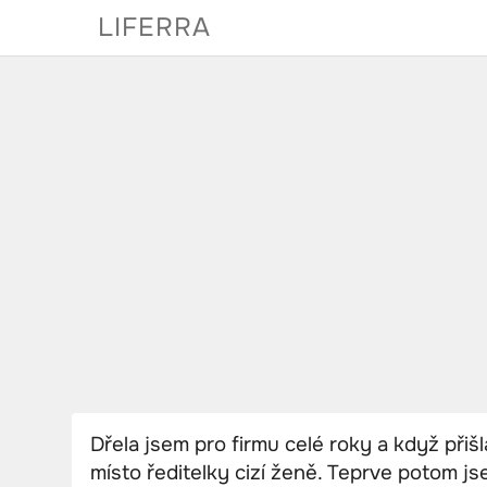
Skip
LIFERRA
to
content
Dřela jsem pro firmu celé roky a když přišla
místo ředitelky cizí ženě. Teprve potom jse