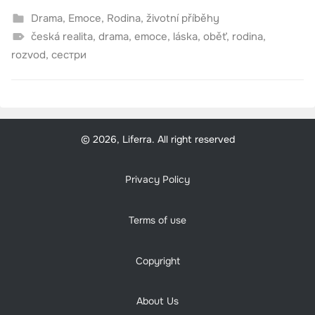
Drama
,
Emoce
,
Rodina
,
životní příběhy
česká realita
,
drama
,
emoce
,
láska
,
oběť
,
rodina
,
rozvod
,
сестри
© 2026, Liferra. All right reserved
Privacy Policy
Terms of use
Copyright
About Us