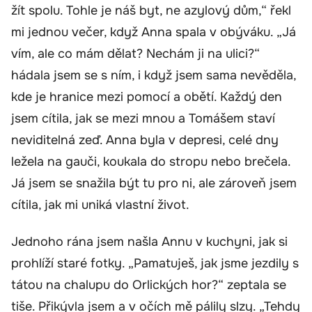
žít spolu. Tohle je náš byt, ne azylový dům,“ řekl
mi jednou večer, když Anna spala v obýváku. „Já
vím, ale co mám dělat? Nechám ji na ulici?“
hádala jsem se s ním, i když jsem sama nevěděla,
kde je hranice mezi pomocí a obětí. Každý den
jsem cítila, jak se mezi mnou a Tomášem staví
neviditelná zeď. Anna byla v depresi, celé dny
ležela na gauči, koukala do stropu nebo brečela.
Já jsem se snažila být tu pro ni, ale zároveň jsem
cítila, jak mi uniká vlastní život.
Jednoho rána jsem našla Annu v kuchyni, jak si
prohlíží staré fotky. „Pamatuješ, jak jsme jezdily s
tátou na chalupu do Orlických hor?“ zeptala se
tiše. Přikývla jsem a v očích mě pálily slzy. „Tehdy