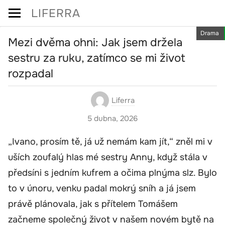
Skip
LIFERRA
to
Drama
content
Mezi dvěma ohni: Jak jsem držela
sestru za ruku, zatímco se mi život
rozpadal
Liferra
5 dubna, 2026
„Ivano, prosím tě, já už nemám kam jít,“ zněl mi v
uších zoufalý hlas mé sestry Anny, když stála v
předsíni s jedním kufrem a očima plnýma slz. Bylo
to v únoru, venku padal mokrý sníh a já jsem
právě plánovala, jak s přítelem Tomášem
začneme společný život v našem novém bytě na