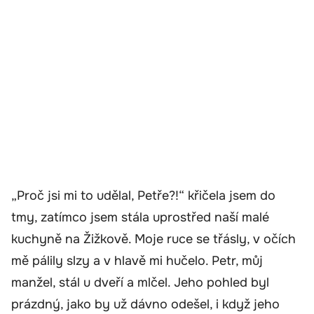
„Proč jsi mi to udělal, Petře?!“ křičela jsem do
tmy, zatímco jsem stála uprostřed naší malé
kuchyně na Žižkově. Moje ruce se třásly, v očích
mě pálily slzy a v hlavě mi hučelo. Petr, můj
manžel, stál u dveří a mlčel. Jeho pohled byl
prázdný, jako by už dávno odešel, i když jeho