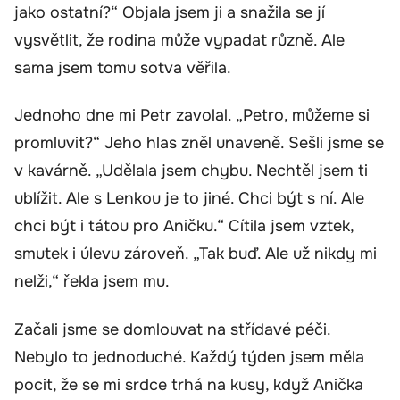
jako ostatní?“ Objala jsem ji a snažila se jí
vysvětlit, že rodina může vypadat různě. Ale
sama jsem tomu sotva věřila.
Jednoho dne mi Petr zavolal. „Petro, můžeme si
promluvit?“ Jeho hlas zněl unaveně. Sešli jsme se
v kavárně. „Udělala jsem chybu. Nechtěl jsem ti
ublížit. Ale s Lenkou je to jiné. Chci být s ní. Ale
chci být i tátou pro Aničku.“ Cítila jsem vztek,
smutek i úlevu zároveň. „Tak buď. Ale už nikdy mi
nelži,“ řekla jsem mu.
Začali jsme se domlouvat na střídavé péči.
Nebylo to jednoduché. Každý týden jsem měla
pocit, že se mi srdce trhá na kusy, když Anička