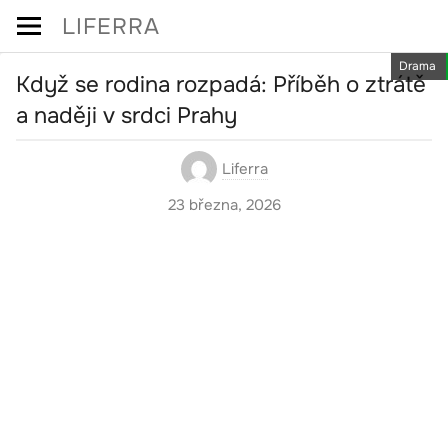
Skip
LIFERRA
to
Drama
content
Když se rodina rozpadá: Příběh o ztrátě
a naději v srdci Prahy
Liferra
23 března, 2026