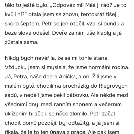
tělo tu ještě bylo. „Odpověz mi! Máš ji rád? Je to
kvůli ní?“ ptala jsem se znovu, tentokrát tišeji,
skoro šeptem. Petr se jen otočil, vzal si bundu a
beze slova odešel. Dveře za ním tiše klaply a já
zůstala sama.
Nikdy bych nevěřila, že se mi tohle stane.
Vždycky jsem si myslela, že jsme normální rodina.
Já, Petra, naše dcera Anička, a on. Žili jsme v
malém bytě, chodili na procházky do Riegrových
sadů, v neděli jsme pekli bábovku. Ale někde mezi
všedními dny, mezi ranním shonem a večerním
uklízením hraček, se něco zlomilo. Petr začal
chodit domů později, byl odtažitý, a já jsem si
říkala, že je to jen únava z práce. Ale pak jsem