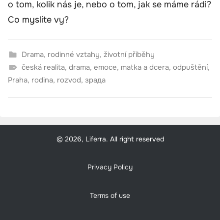
o tom, kolik nás je, nebo o tom, jak se máme rádi?
Co myslíte vy?
Drama
,
rodinné vztahy
,
životní příběhy
česká realita
,
drama
,
emoce
,
matka a dcera
,
odpuštění
,
Praha
,
rodina
,
rozvod
,
зрада
© 2026, Liferra. All right reserved
Privacy Policy
Terms of use