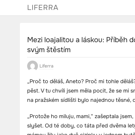
Skip
LIFERRA
to
content
Mezi loajalitou a láskou: Příběh 
svým štěstím
Liferra
„Proč to děláš, Aneto? Proč mi tohle děláš
pěst. V tu chvíli jsem měla pocit, že se m
na pražském sídlišti bylo najednou těsné,
„Protože ho miluju, mami,“ zašeptala jsem,
slyšet. Od té doby, co táta před dvěma let
mámou žily jako dvě cizinky v jednom bytě