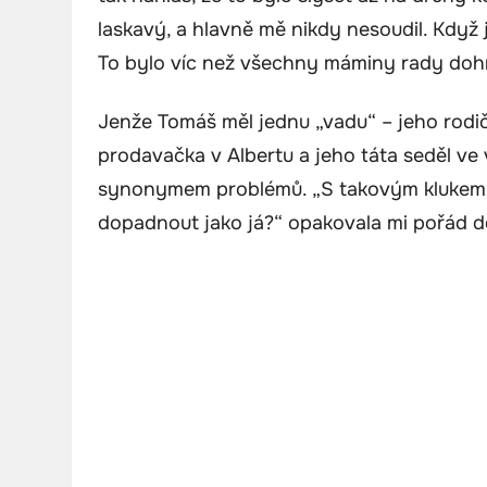
laskavý, a hlavně mě nikdy nesoudil. Když j
To bylo víc než všechny máminy rady do
Jenže Tomáš měl jednu „vadu“ – jeho rodič
prodavačka v Albertu a jeho táta seděl v
synonymem problémů. „S takovým klukem s
dopadnout jako já?“ opakovala mi pořád d