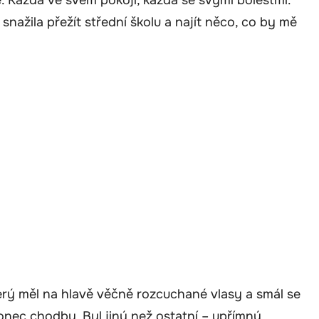
snažila přežít střední školu a najít něco, co by mě
který měl na hlavě věčně rozcuchané vlasy a smál se
konec chodby. Byl jiný než ostatní – upřímný,