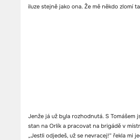
iluze stejně jako ona. Že mě někdo zlomí tak,
Jenže já už byla rozhodnutá. S Tomášem js
stan na Orlík a pracovat na brigádě v mís
„Jestli odjedeš, už se nevracej!“ řekla mi 