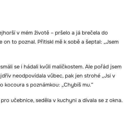
jhorší v mém životě – pršelo a já brečela do
e on to poznal. Přitiskl mě k sobě a šeptal: „Jsem
smáli se i hádali kvůli maličkostem. Ale pořád jsem
jdřív neodpovídala vůbec, pak jen strohé „Jsi v
ho kocoura s poznámkou: „Chybíš mu.“
pro učebnice, seděla v kuchyni a dívala se z okna.