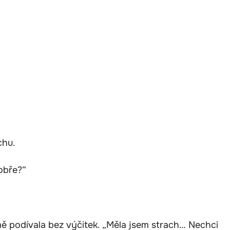
chu.
dobře?“
ě podívala bez výčitek. „Měla jsem strach… Nechci