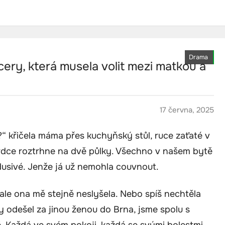
Drama
dcery, která musela volit mezi matkou a
17 června, 2025
?“ křičela máma přes kuchyňský stůl, ruce zaťaté v
i srdce roztrhne na dvě půlky. Všechno v našem bytě
 dusivé. Jenže já už nemohla couvnout.
 ale ona mě stejně neslyšela. Nebo spíš nechtěla
y odešel za jinou ženou do Brna, jsme spolu s
. Každá ve svém pokoji, každá se svými bolestmi.