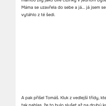
Máma se uzavřela do sebe a já… já jsem se 
vytáhlo z té šedi.
A pak přišel Tomáš. Kluk z vedlejší třídy, 
tak nahlas, že to bylo slyšet až na druhý 