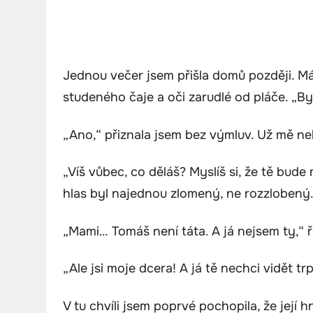
Jednou večer jsem přišla domů později. Má
studeného čaje a oči zarudlé od pláče. „Byla
„Ano,“ přiznala jsem bez výmluv. Už mě neb
„Víš vůbec, co děláš? Myslíš si, že tě bude
hlas byl najednou zlomený, ne rozzlobený
„Mami… Tomáš není táta. A já nejsem ty,“ ř
„Ale jsi moje dcera! A já tě nechci vidět tr
V tu chvíli jsem poprvé pochopila, že její h