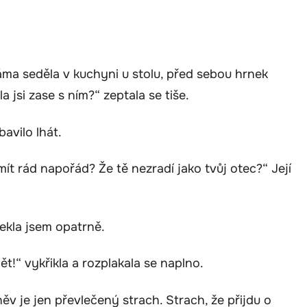
ma seděla v kuchyni u stolu, před sebou hrnek
 jsi zase s ním?“ zeptala se tiše.
avilo lhát.
 mít rád napořád? Že tě nezradí jako tvůj otec?“ Její
.
ekla jsem opatrně.
pět!“ vykřikla a rozplakala se naplno.
něv je jen převlečený strach. Strach, že přijdu o