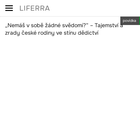
Skip
LIFERRA
to
povídka
content
„Nemáš v sobě žádné svědomí?“ – Tajemství a
zrady české rodiny ve stínu dědictví