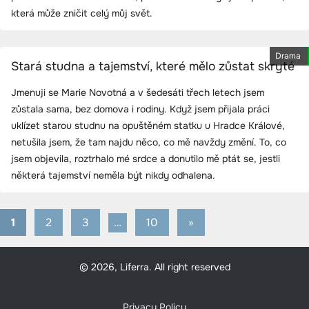
která může zničit celý můj svět.
Drama
Stará studna a tajemství, které mělo zůstat skryté
Jmenuji se Marie Novotná a v šedesáti třech letech jsem
zůstala sama, bez domova i rodiny. Když jsem přijala práci
uklízet starou studnu na opuštěném statku u Hradce Králové,
netušila jsem, že tam najdu něco, co mě navždy změní. To, co
jsem objevila, roztrhalo mé srdce a donutilo mě ptát se, jestli
některá tajemství neměla být nikdy odhalena.
1
2
3
…
10
Next
»
Stránkování
Posts
příspěvků
© 2026, Liferra. All right reserved
Privacy Policy