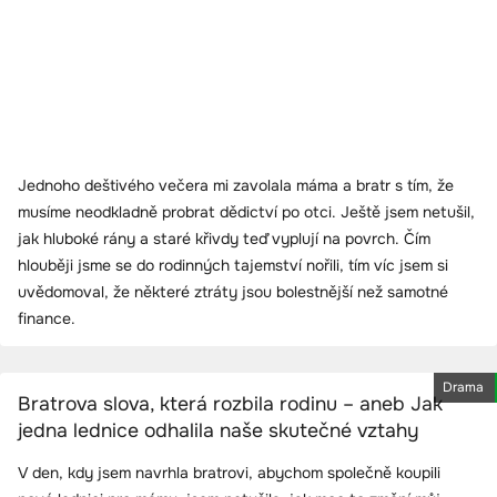
Jednoho deštivého večera mi zavolala máma a bratr s tím, že
musíme neodkladně probrat dědictví po otci. Ještě jsem netušil,
jak hluboké rány a staré křivdy teď vyplují na povrch. Čím
hlouběji jsme se do rodinných tajemství nořili, tím víc jsem si
uvědomoval, že některé ztráty jsou bolestnější než samotné
finance.
Drama
Bratrova slova, která rozbila rodinu – aneb Jak
jedna lednice odhalila naše skutečné vztahy
V den, kdy jsem navrhla bratrovi, abychom společně koupili