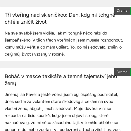
Drama
Tři vteřiny nad skleničkou: Den, kdy mi tchyně
chtěla zničit život
Na své svatbě jsem viděla, jak mi tchyně něco hází do
šampaňského. V těch třech vteřinách jsem musela rozhodnout,
komu můžu věřit a co mám udělat. To, co následovalo, změnilo
celý můj život i vztahy v rodině.
Drama
Boháč v masce taxikáře a temné tajemství jeho
ženy
Jmenuji se Pavel a ještě včera jsem byl úspěšný podnikatel,
dnes sedím za volantem staré škodovky a čekám na svou
vlastní ženu, abych ji mohl sledovat. Moje důvěra v ni se
rozpadla na tisíc kousků, když jsem objevil stopy, které
naznačovaly, že mi něco zásadního tají. V tomhle příběhu se
ponoříte do mého zoufalství, podezření a touhy zjistit pravdu,