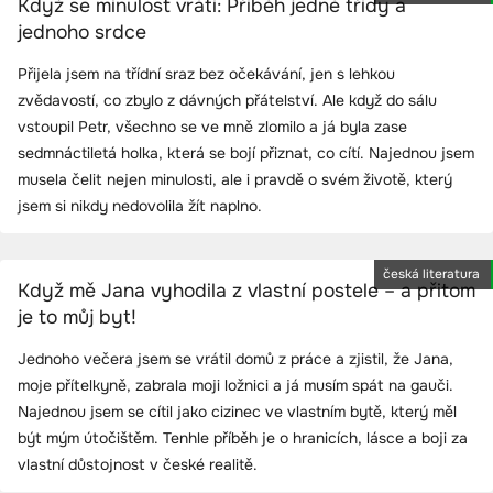
Když se minulost vrátí: Příběh jedné třídy a
jednoho srdce
Přijela jsem na třídní sraz bez očekávání, jen s lehkou
zvědavostí, co zbylo z dávných přátelství. Ale když do sálu
vstoupil Petr, všechno se ve mně zlomilo a já byla zase
sedmnáctiletá holka, která se bojí přiznat, co cítí. Najednou jsem
musela čelit nejen minulosti, ale i pravdě o svém životě, který
jsem si nikdy nedovolila žít naplno.
česká literatura
Když mě Jana vyhodila z vlastní postele – a přitom
je to můj byt!
Jednoho večera jsem se vrátil domů z práce a zjistil, že Jana,
moje přítelkyně, zabrala moji ložnici a já musím spát na gauči.
Najednou jsem se cítil jako cizinec ve vlastním bytě, který měl
být mým útočištěm. Tenhle příběh je o hranicích, lásce a boji za
vlastní důstojnost v české realitě.