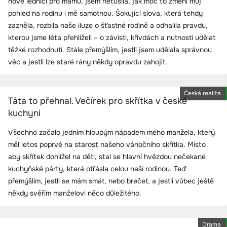
nové lednici pro mámu, jsem netušila, jak moc to změní můj
pohled na rodinu i mě samotnou. Šokující slova, která tehdy
zazněla, rozbila naše iluze o šťastné rodině a odhalila pravdu,
kterou jsme léta přehlíželi – o závisti, křivdách a nutnosti udělat
těžké rozhodnutí. Stále přemýšlím, jestli jsem udělala správnou
věc a jestli lze staré rány někdy opravdu zahojit.
Česká realita
Táta to přehnal. Večírek pro skřítka v české
kuchyni
Všechno začalo jedním hloupým nápadem mého manžela, který
měl letos poprvé na starost našeho vánočního skřítka. Místo
aby skřítek dohlížel na děti, stal se hlavní hvězdou nečekané
kuchyňské párty, která otřásla celou naší rodinou. Teď
přemýšlím, jestli se mám smát, nebo brečet, a jestli vůbec ještě
někdy svěřím manželovi něco důležitého.
Drama