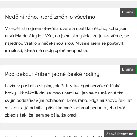
Drama
Nedělní ráno, které změnilo všechno
V neděli ráno jsem otevřela dveře a spatřila někoho, koho jsem
neviděla desítky let. Vše, co jsem si myslela, že je uzavřené, se
najednou vrátilo s nečekanou silou. Musela jsem se postavit
minulosti, která mě nikdy úplně neopustila.
Drama
Pod dekou: Příběh jedné české rodiny
Ležím v posteli a slyším, jak Petr v kuchyni nervózně tříská
hrnky. Už několik dní se mnou nemluví, jen se na mě dívá tím
svým podezřívavým pohledem. Dnes ráno, když mi znovu řekl, ať
vstanu, a já odmítla, přišel ke mně, odhrnul peřinu a jeho tvář
zbledla tak, že jsem se bála, že omdlí.
česká literatura