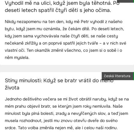
Vyhodil mě na ulici, když jsem byla těhotná. Po
deseti letech spatřil čtyři děti s jeho očima.
Nikdy nezapomenu na ten den, kdy mě Petr vyhodil z našeho
bytu, když jsem mu oznámila, že čekám dítě. Po deseti letech,
kdy jsem sama vychovávala naše čtyři děti, se naše cesty
nečekaně zkřížily a on poprvé spatřil jejich tváře – a v nich své
vlastní oči. Ten okamžik změnil všechno, co jsem si o sobě i o
něm myslela.
česká literatura
Stíny minulosti: Když se bratr vrátil do mého
života
Jednoho deštivého večera se mi život obrátil naruby, když se na
mém prahu objevil bratr, se kterým jsem roky nemluvila. Naše
minulost byla plná bolesti, zrady a nevyřčených slov, a teď jsem
musela rozhodnout, jestli mu znovu otevřu dveře do svého
srdce. Tato volba změnila nejen mě, ale i celou naši rodinu.