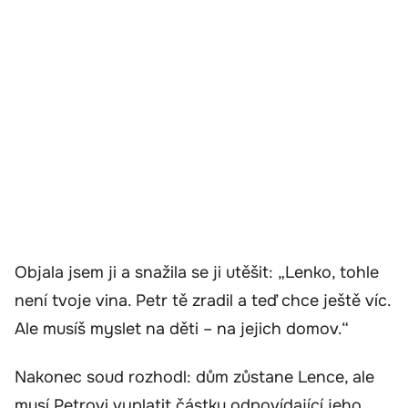
Objala jsem ji a snažila se ji utěšit: „Lenko, tohle
není tvoje vina. Petr tě zradil a teď chce ještě víc.
Ale musíš myslet na děti – na jejich domov.“
Nakonec soud rozhodl: dům zůstane Lence, ale
musí Petrovi vyplatit částku odpovídající jeho