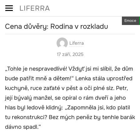
Skip
LIFERRA
to
Emoce
content
Cena důvěry: Rodina v rozkladu
Liferra
17 září, 2025
„Tohle je nespravedlivé! Vždyť jsi mi slíbil, že dům
bude patřit mně a dětem!“ Lenka stála uprostřed
kuchyně, ruce zaťaté v pěst a oči plné slz. Petr,
její bývalý manžel, se opíral o rám dveří a jeho
hlas byl ledově klidný: „Zapomněla jsi, kdo platil
tu rekonstrukci? Bez mých peněz by tenhle barák
dávno spadl.“