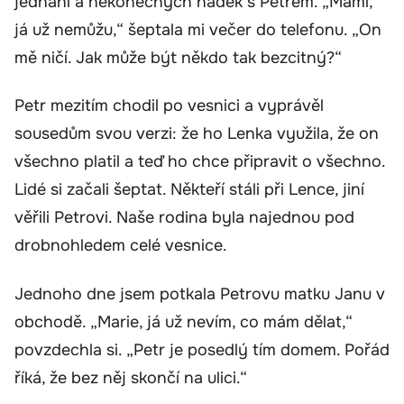
jednání a nekonečných hádek s Petrem. „Mami,
já už nemůžu,“ šeptala mi večer do telefonu. „On
mě ničí. Jak může být někdo tak bezcitný?“
Petr mezitím chodil po vesnici a vyprávěl
sousedům svou verzi: že ho Lenka využila, že on
všechno platil a teď ho chce připravit o všechno.
Lidé si začali šeptat. Někteří stáli při Lence, jiní
věřili Petrovi. Naše rodina byla najednou pod
drobnohledem celé vesnice.
Jednoho dne jsem potkala Petrovu matku Janu v
obchodě. „Marie, já už nevím, co mám dělat,“
povzdechla si. „Petr je posedlý tím domem. Pořád
říká, že bez něj skončí na ulici.“