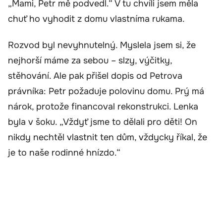
„Mami, Petr mě podvedl.“ V tu chvíli jsem měla
chuť ho vyhodit z domu vlastníma rukama.
Rozvod byl nevyhnutelný. Myslela jsem si, že
nejhorší máme za sebou – slzy, výčitky,
stěhování. Ale pak přišel dopis od Petrova
právníka: Petr požaduje polovinu domu. Prý má
nárok, protože financoval rekonstrukci. Lenka
byla v šoku. „Vždyť jsme to dělali pro děti! On
nikdy nechtěl vlastnit ten dům, vždycky říkal, že
je to naše rodinné hnízdo.“