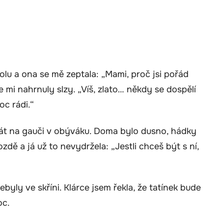
olu a ona se mě zeptala: „Mami, proč jsi pořád
 mi nahrnuly slzy. „Víš, zlato… někdy se dospělí
oc rádi.“
spát na gauči v obýváku. Doma bylo dusno, hádky
zdě a já už to nevydržela: „Jestli chceš být s ní,
byly ve skříni. Klárce jsem řekla, že tatínek bude
oc.