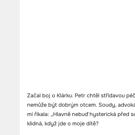
Začal boj o Klárku. Petr chtěl střídavou p
nemůže být dobrým otcem. Soudy, advokát
mi říkala: „Hlavně nebuď hysterická před s
klidná, když jde o moje dítě?