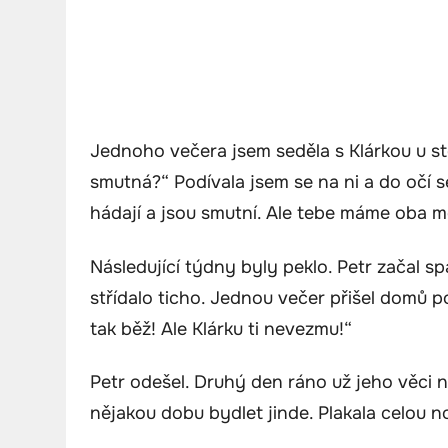
Jednoho večera jsem seděla s Klárkou u st
smutná?“ Podívala jsem se na ni a do očí se
hádají a jsou smutní. Ale tebe máme oba m
Následující týdny byly peklo. Petr začal 
střídalo ticho. Jednou večer přišel domů po
tak běž! Ale Klárku ti nevezmu!“
Petr odešel. Druhý den ráno už jeho věci ne
nějakou dobu bydlet jinde. Plakala celou n