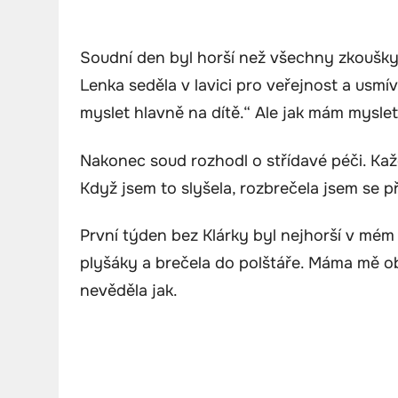
Soudní den byl horší než všechny zkoušk
Lenka seděla v lavici pro veřejnost a usmí
myslet hlavně na dítě.“ Ale jak mám mysle
Nakonec soud rozhodl o střídavé péči. Kaž
Když jsem to slyšela, rozbrečela jsem se př
První týden bez Klárky byl nejhorší v mém 
plyšáky a brečela do polštáře. Máma mě objím
nevěděla jak.