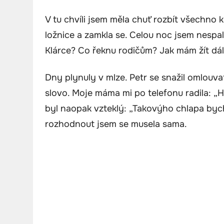
V tu chvíli jsem měla chuť rozbít všechno 
ložnice a zamkla se. Celou noc jsem nespal
Klárce? Co řeknu rodičům? Jak mám žít dál
Dny plynuly v mlze. Petr se snažil omlouvat,
slovo. Moje máma mi po telefonu radila: „H
byl naopak vzteklý: „Takovýho chlapa bych
rozhodnout jsem se musela sama.