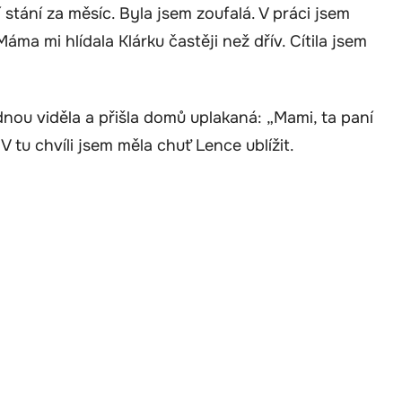
stání za měsíc. Byla jsem zoufalá. V práci jsem
ma mi hlídala Klárku častěji než dřív. Cítila jsem
jednou viděla a přišla domů uplakaná: „Mami, ta paní
V tu chvíli jsem měla chuť Lence ublížit.