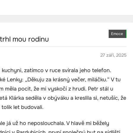
Emoce
ztrhl mou rodinu
27 září, 2025
kuchyni, zatímco v ruce svírala jeho telefon.
aké Lenky: „Děkuju za krásný večer, miláčku.“ V tu
em měla pocit, že mi vyskočí z hrudi. Petr stál u
etá Klárka seděla v obýváku a kreslila si, netušíc, že
tolik let budovali.
, ale já už ho neposlouchala. V hlavě mi běžely
ici v Pardubicích, první společný byt na sídlišti