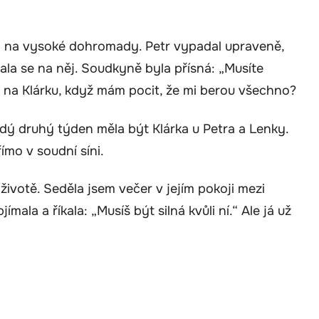
y na vysoké dohromady. Petr vypadal upraveně,
vala se na něj. Soudkyně byla přísná: „Musíte
t na Klárku, když mám pocit, že mi berou všechno?
dý druhý týden měla být Klárka u Petra a Lenky.
ímo v soudní síni.
životě. Seděla jsem večer v jejím pokoji mezi
ala a říkala: „Musíš být silná kvůli ní.“ Ale já už