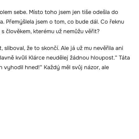
kolem sebe. Místo toho jsem jen tiše odešla do
a. Přemýšlela jsem o tom, co bude dál. Co řeknu
 s člověkem, kterému už nemůžu věřit?
 sliboval, že to skončí. Ale já už mu nevěřila ani
lavně kvůli Klárce neudělej žádnou hloupost.“ Táta
 vyhodil hned!“ Každý měl svůj názor, ale