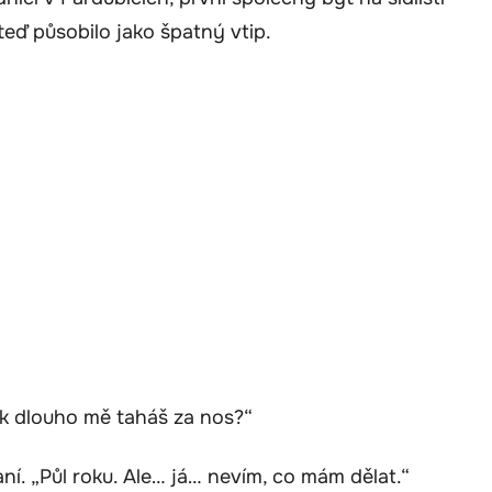
teď působilo jako špatný vtip.
k dlouho mě taháš za nos?“
laní. „Půl roku. Ale… já… nevím, co mám dělat.“