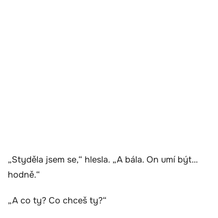
„Styděla jsem se,“ hlesla. „A bála. On umí být…
hodně.“
„A co ty? Co chceš ty?“