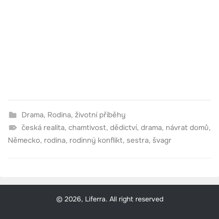
Drama
,
Rodina
,
životní příběhy
česká realita
,
chamtivost
,
dědictví
,
drama
,
návrat domů
,
Německo
,
rodina
,
rodinný konflikt
,
sestra
,
švagr
© 2026, Liferra. All right reserved