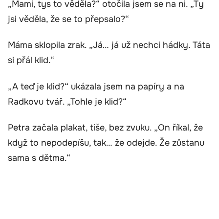
„Mami, tys to věděla?“ otočila jsem se na ni. „Ty
jsi věděla, že se to přepsalo?“
Máma sklopila zrak. „Já… já už nechci hádky. Táta
si přál klid.“
„A teď je klid?“ ukázala jsem na papíry a na
Radkovu tvář. „Tohle je klid?“
Petra začala plakat, tiše, bez zvuku. „On říkal, že
když to nepodepíšu, tak… že odejde. Že zůstanu
sama s dětma.“