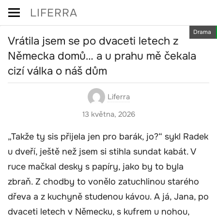
Skip
LIFERRA
to
Drama
content
Vrátila jsem se po dvaceti letech z
Německa domů… a u prahu mě čekala
cizí válka o náš dům
Liferra
13 května, 2026
„Takže ty sis přijela jen pro barák, jo?“ sykl Radek
u dveří, ještě než jsem si stihla sundat kabát. V
ruce mačkal desky s papíry, jako by to byla
zbraň. Z chodby to vonělo zatuchlinou starého
dřeva a z kuchyně studenou kávou. A já, Jana, po
dvaceti letech v Německu, s kufrem u nohou,