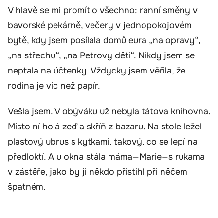
V hlavě se mi promítlo všechno: ranní směny v
bavorské pekárně, večery v jednopokojovém
bytě, kdy jsem posílala domů eura „na opravy“,
„na střechu“, „na Petrovy děti“. Nikdy jsem se
neptala na účtenky. Vždycky jsem věřila, že
rodina je víc než papír.
Vešla jsem. V obýváku už nebyla tátova knihovna.
Místo ní holá zeď a skříň z bazaru. Na stole ležel
plastový ubrus s kytkami, takový, co se lepí na
předloktí. A u okna stála máma—Marie—s rukama
v zástěře, jako by ji někdo přistihl při něčem
špatném.