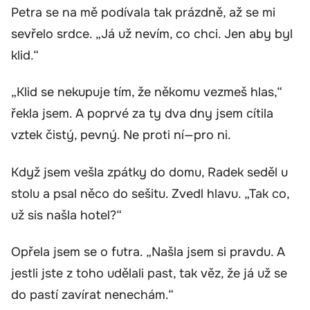
Petra se na mě podívala tak prázdně, až se mi
sevřelo srdce. „Já už nevím, co chci. Jen aby byl
klid.“
„Klid se nekupuje tím, že někomu vezmeš hlas,“
řekla jsem. A poprvé za ty dva dny jsem cítila
vztek čistý, pevný. Ne proti ní—pro ni.
Když jsem vešla zpátky do domu, Radek seděl u
stolu a psal něco do sešitu. Zvedl hlavu. „Tak co,
už sis našla hotel?“
Opřela jsem se o futra. „Našla jsem si pravdu. A
jestli jste z toho udělali past, tak věz, že já už se
do pastí zavírat nenechám.“