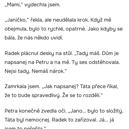
„Mami,“ vydechla jsem.
„Janičko,“ řekla, ale neudělala krok. Když mě
obejmula, bylo to rychlé, opatrné. Jako kdyby se
bála, že nás někdo uvidí.
Radek plácnul desky na stůl. „Tady máš. Dům je
napsanej na Petru a na mě. Ty ses odstěhovala.
Nejsi tady. Nemáš nárok.“
Zamrkala jsem. „Jak napsanej? Táta přece říkal,
že to bude spravedlivý. Že se to rozdělí.“
Petra konečně zvedla oči. „Jano… bylo to složitý.
Táta byl nemocnej. Radek to zařizoval. Já… já
jsem to neřešila.“