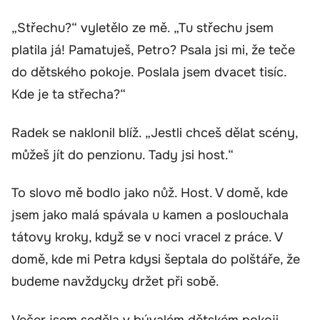
„Střechu?“ vyletělo ze mě. „Tu střechu jsem
platila já! Pamatuješ, Petro? Psala jsi mi, že teče
do dětského pokoje. Poslala jsem dvacet tisíc.
Kde je ta střecha?“
Radek se naklonil blíž. „Jestli chceš dělat scény,
můžeš jít do penzionu. Tady jsi host.“
To slovo mě bodlo jako nůž. Host. V domě, kde
jsem jako malá spávala u kamen a poslouchala
tátovy kroky, když se v noci vracel z práce. V
domě, kde mi Petra kdysi šeptala do polštáře, že
budeme navždycky držet při sobě.
Večer jsem seděla v bývalém dětském pokoji.