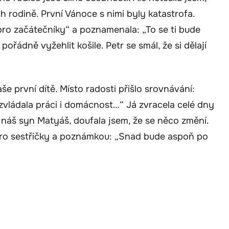
h rodině. První Vánoce s nimi byly katastrofa.
ro začátečníky“ a poznamenala: „To se ti bude
pořádně vyžehlit košile. Petr se smál, že si dělají
še první dítě. Místo radosti přišlo srovnávání:
 zvládala práci i domácnost…“ Já zvracela celé dny
l náš syn Matyáš, doufala jsem, že se něco změní.
pro sestřičky a poznámkou: „Snad bude aspoň po