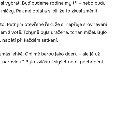
 si vybrat. Buď budeme rodina my tři – nebo budu
lčky. Pak mě objal a slíbil, že to zkusí změnit.
o. Petr jim otevřeně řekl, že si nepřeje srovnávání
šem životě. Tchyně byla uražená, tchán mlčel. Bylo
, napětí při každém setkání.
emáš lehké. Oni mě berou jako dceru – ale já už
t narovinu.“ Bylo zvláštní slyšet od ní pochopení.