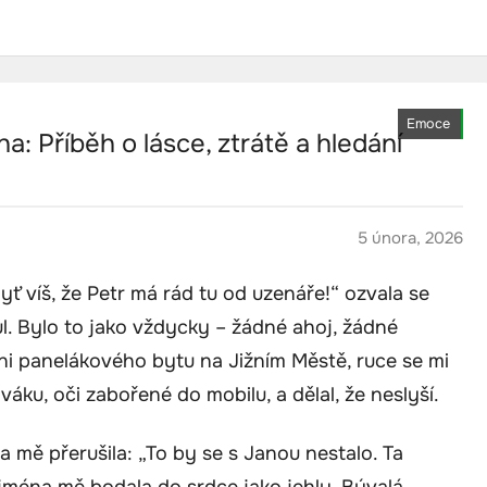
Emoce
a: Příběh o lásce, ztrátě a hledání
5 února, 2026
yť víš, že Petr má rád tu od uzenáře!“ ozvala se
ůl. Bylo to jako vždycky – žádné ahoj, žádné
yni panelákového bytu na Jižním Městě, ruce se mi
váku, oči zabořené do mobilu, a dělal, že neslyší.
a mě přerušila: „To by se s Janou nestalo. Ta
 jména mě bodala do srdce jako jehly. Bývalá