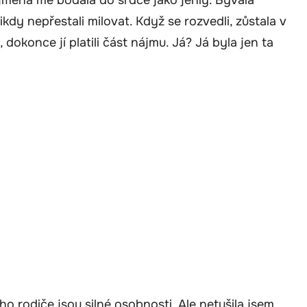
dy nepřestali milovat. Když se rozvedli, zůstala v
 dokonce jí platili část nájmu. Já? Já byla jen ta
ho rodiče jsou silné osobnosti. Ale netušila jsem,