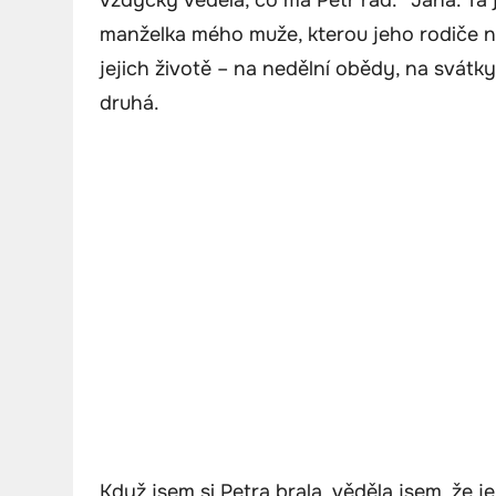
manželka mého muže, kterou jeho rodiče nik
jejich životě – na nedělní obědy, na svátky,
druhá.
Když jsem si Petra brala, věděla jsem, že je