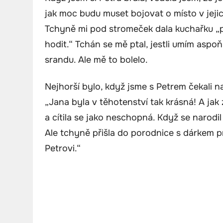
jak moc budu muset bojovat o místo v jejic
Tchyně mi pod stromeček dala kuchařku „p
hodit.“ Tchán se mě ptal, jestli umím aspoň 
srandu. Ale mě to bolelo.
Nejhorší bylo, když jsme s Petrem čekali na
„Jana byla v těhotenství tak krásná! A jak
a cítila se jako neschopná. Když se narodi
Ale tchyně přišla do porodnice s dárkem 
Petrovi.“