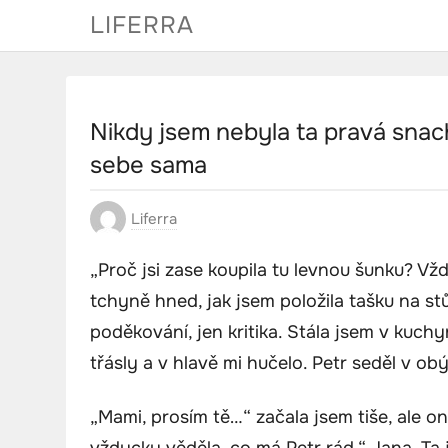
Skip
LIFERRA
to
content
Nikdy jsem nebyla ta pravá snach
sebe sama
Liferra
„Proč jsi zase koupila tu levnou šunku? Vžd
tchyně hned, jak jsem položila tašku na st
poděkování, jen kritika. Stála jsem v kuch
třásly a v hlavě mi hučelo. Petr seděl v obý
„Mami, prosím tě…“ začala jsem tiše, ale on
vždycky věděla, co má Petr rád.“ Jana. Ta