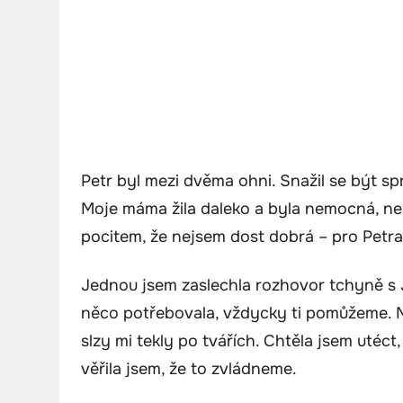
Petr byl mezi dvěma ohni. Snažil se být spra
Moje máma žila daleko a byla nemocná, n
pocitem, že nejsem dost dobrá – pro Petra,
Jednou jsem zaslechla rozhovor tchyně s 
něco potřebovala, vždycky ti pomůžeme. My
slzy mi tekly po tvářích. Chtěla jsem utéct,
věřila jsem, že to zvládneme.