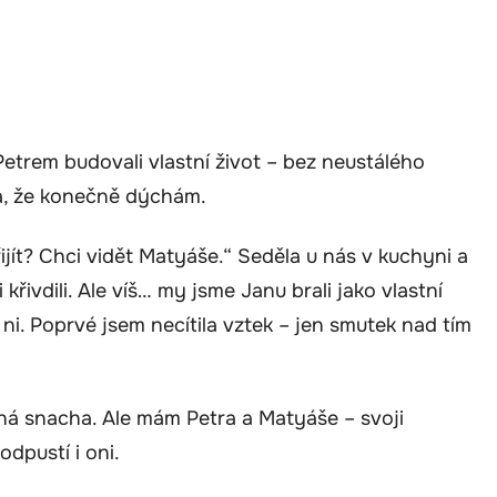
Petrem budovali vlastní život – bez neustálého
ila, že konečně dýchám.
jít? Chci vidět Matyáše.“ Seděla u nás v kuchyni a
křivdili. Ale víš… my jsme Janu brali jako vlastní
a ni. Poprvé jsem necítila vztek – jen smutek nad tím
ená snacha. Ale mám Petra a Matyáše – svoji
dpustí i oni.