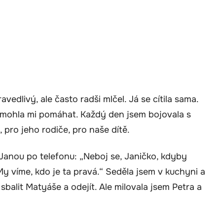
vedlivý, ale často radši mlčel. Já se cítila sama.
emohla mi pomáhat. Každý den jsem bojovala s
 pro jeho rodiče, pro naše dítě.
Janou po telefonu: „Neboj se, Janičko, kdyby
 víme, kdo je ta pravá.“ Seděla jsem v kuchyni a
 sbalit Matyáše a odejít. Ale milovala jsem Petra a