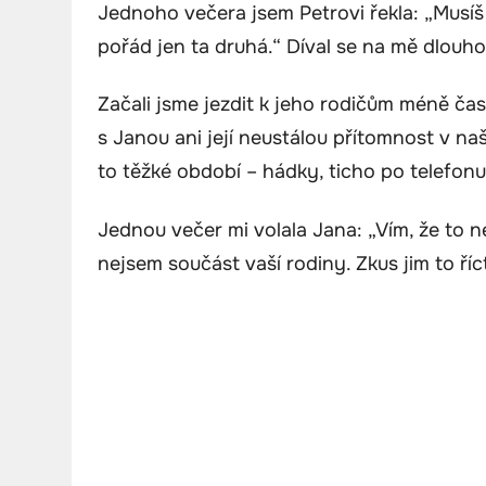
Jednoho večera jsem Petrovi řekla: „Musíš
pořád jen ta druhá.“ Díval se na mě dlouho m
Začali jsme jezdit k jeho rodičům méně čast
s Janou ani její neustálou přítomnost v na
to těžké období – hádky, ticho po telefonu
Jednou večer mi volala Jana: „Vím, že to n
nejsem součást vaší rodiny. Zkus jim to říc