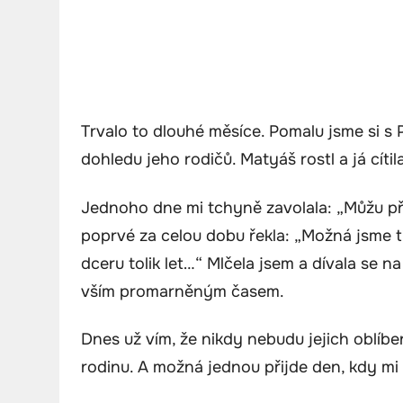
Trvalo to dlouhé měsíce. Pomalu jsme si s 
dohledu jeho rodičů. Matyáš rostl a já cít
Jednoho dne mi tchyně zavolala: „Můžu při
poprvé za celou dobu řekla: „Možná jsme ti 
dceru tolik let…“ Mlčela jsem a dívala se n
vším promarněným časem.
Dnes už vím, že nikdy nebudu jejich oblíb
rodinu. A možná jednou přijde den, kdy mi o