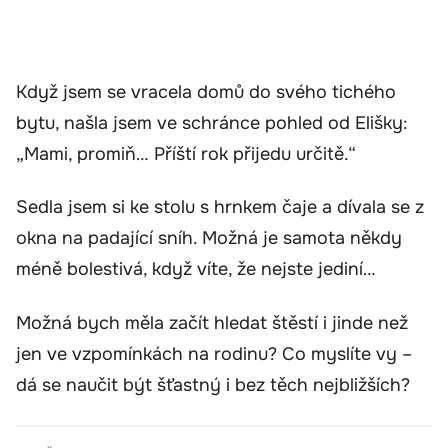
Když jsem se vracela domů do svého tichého
bytu, našla jsem ve schránce pohled od Elišky:
„Mami, promiň… Příští rok přijedu určitě.“
Sedla jsem si ke stolu s hrnkem čaje a dívala se z
okna na padající sníh. Možná je samota někdy
méně bolestivá, když víte, že nejste jediní…
Možná bych měla začít hledat štěstí i jinde než
jen ve vzpomínkách na rodinu? Co myslíte vy –
dá se naučit být šťastný i bez těch nejbližších?