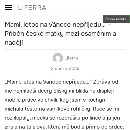
Skip
LIFERRA
to
Česká realita
content
Mami, letos na Vánoce nepřijedu… –
Příběh české matky mezi osaměním a
nadějí
Liferra
3 února, 2026
„Mami, letos na Vánoce nepřijedu…“ Zpráva od
mé nejmladší dcery Elišky mi blikla na displeji
mobilu právě ve chvíli, kdy jsem v kuchyni
míchala těsto na vanilkové rohlíčky. Ruce se mi
rozklepaly, mouka se rozprášila po lince a já jen
zírala na ta slova, která mě bodla přímo do srdce.