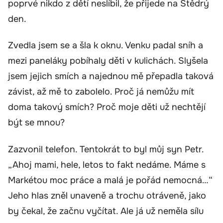
poprvé nikdo z dětí neslíbil, že přijede na Štědrý
den.
Zvedla jsem se a šla k oknu. Venku padal sníh a
mezi paneláky pobíhaly děti v kulichách. Slyšela
jsem jejich smích a najednou mě přepadla taková
závist, až mě to zabolelo. Proč já nemůžu mít
doma takový smích? Proč moje děti už nechtějí
být se mnou?
Zazvonil telefon. Tentokrát to byl můj syn Petr.
„Ahoj mami, hele, letos to fakt nedáme. Máme s
Markétou moc práce a malá je pořád nemocná…“
Jeho hlas zněl unaveně a trochu otráveně, jako
by čekal, že začnu vyčítat. Ale já už neměla sílu