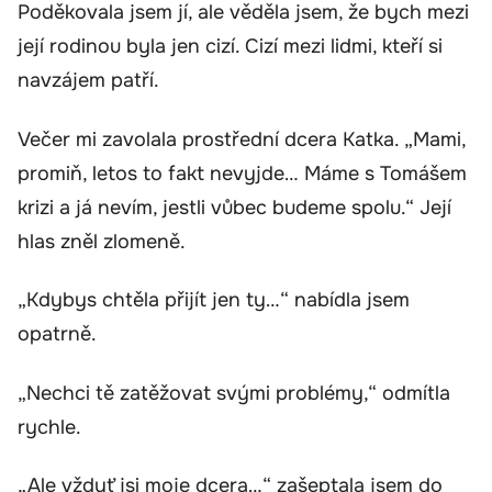
Poděkovala jsem jí, ale věděla jsem, že bych mezi
její rodinou byla jen cizí. Cizí mezi lidmi, kteří si
navzájem patří.
Večer mi zavolala prostřední dcera Katka. „Mami,
promiň, letos to fakt nevyjde… Máme s Tomášem
krizi a já nevím, jestli vůbec budeme spolu.“ Její
hlas zněl zlomeně.
„Kdybys chtěla přijít jen ty…“ nabídla jsem
opatrně.
„Nechci tě zatěžovat svými problémy,“ odmítla
rychle.
„Ale vždyť jsi moje dcera…“ zašeptala jsem do