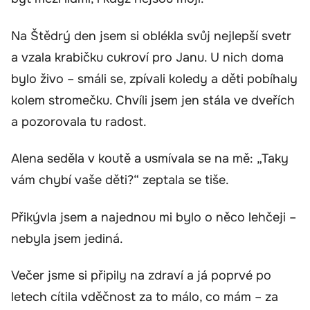
Na Štědrý den jsem si oblékla svůj nejlepší svetr
a vzala krabičku cukroví pro Janu. U nich doma
bylo živo – smáli se, zpívali koledy a děti pobíhaly
kolem stromečku. Chvíli jsem jen stála ve dveřích
a pozorovala tu radost.
Alena seděla v koutě a usmívala se na mě: „Taky
vám chybí vaše děti?“ zeptala se tiše.
Přikývla jsem a najednou mi bylo o něco lehčeji –
nebyla jsem jediná.
Večer jsme si připily na zdraví a já poprvé po
letech cítila vděčnost za to málo, co mám – za