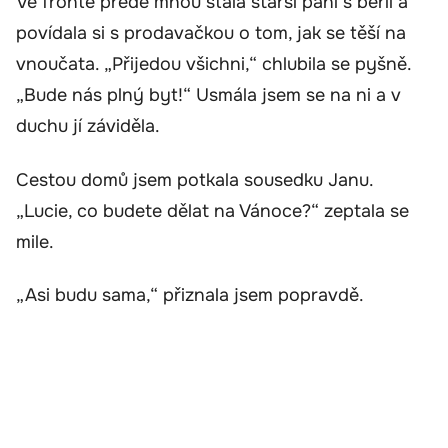
Ve frontě přede mnou stála starší paní s berlí a
povídala si s prodavačkou o tom, jak se těší na
vnoučata. „Přijedou všichni,“ chlubila se pyšně.
„Bude nás plný byt!“ Usmála jsem se na ni a v
duchu jí záviděla.
Cestou domů jsem potkala sousedku Janu.
„Lucie, co budete dělat na Vánoce?“ zeptala se
mile.
„Asi budu sama,“ přiznala jsem popravdě.