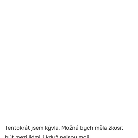
Tentokrát jsem kývla. Možná bych měla zkusit
být mezi lidmi, i když nejsou moji.