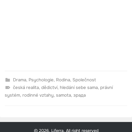
Drama
,
Psychologie
,
Rodina
,
Společnost
česká realita
,
dědictví
,
hledání sebe sama
,
právní
systém
,
rodinné vztahy
,
samota
,
зрада
© 2026, Liferra. All right reserved