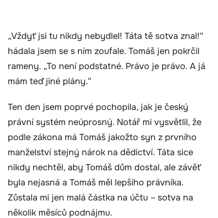
„Vždyť jsi tu nikdy nebydlel! Táta tě sotva znal!“
hádala jsem se s ním zoufale. Tomáš jen pokrčil
rameny. „To není podstatné. Právo je právo. A já
mám teď jiné plány.“
Ten den jsem poprvé pochopila, jak je český
právní systém neúprosný. Notář mi vysvětlil, že
podle zákona má Tomáš jakožto syn z prvního
manželství stejný nárok na dědictví. Táta sice
nikdy nechtěl, aby Tomáš dům dostal, ale závěť
byla nejasná a Tomáš měl lepšího právníka.
Zůstala mi jen malá částka na účtu – sotva na
několik měsíců podnájmu.