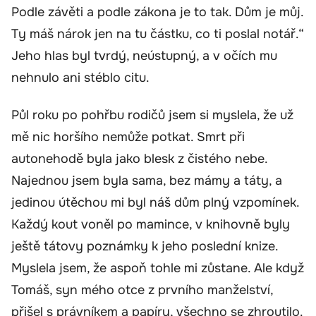
Podle závěti a podle zákona je to tak. Dům je můj.
Ty máš nárok jen na tu částku, co ti poslal notář.“
Jeho hlas byl tvrdý, neústupný, a v očích mu
nehnulo ani stéblo citu.
Půl roku po pohřbu rodičů jsem si myslela, že už
mě nic horšího nemůže potkat. Smrt při
autonehodě byla jako blesk z čistého nebe.
Najednou jsem byla sama, bez mámy a táty, a
jedinou útěchou mi byl náš dům plný vzpomínek.
Každý kout voněl po mamince, v knihovně byly
ještě tátovy poznámky k jeho poslední knize.
Myslela jsem, že aspoň tohle mi zůstane. Ale když
Tomáš, syn mého otce z prvního manželství,
přišel s právníkem a papíry, všechno se zhroutilo.