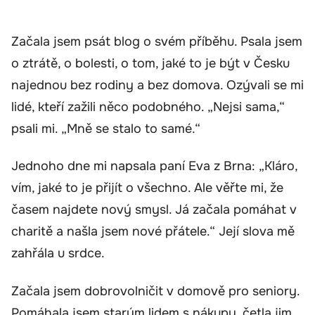
Začala jsem psát blog o svém příběhu. Psala jsem
o ztrátě, o bolesti, o tom, jaké to je být v Česku
najednou bez rodiny a bez domova. Ozývali se mi
lidé, kteří zažili něco podobného. „Nejsi sama,“
psali mi. „Mně se stalo to samé.“
Jednoho dne mi napsala paní Eva z Brna: „Kláro,
vím, jaké to je přijít o všechno. Ale věřte mi, že
časem najdete nový smysl. Já začala pomáhat v
charitě a našla jsem nové přátele.“ Její slova mě
zahřála u srdce.
Začala jsem dobrovolničit v domově pro seniory.
Pomáhala jsem starým lidem s nákupy, četla jim