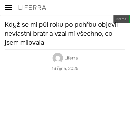
Skip
LIFERRA
to
Drama
content
Když se mi půl roku po pohřbu objevil
nevlastní bratr a vzal mi všechno, co
jsem milovala
Liferra
16 října, 2025