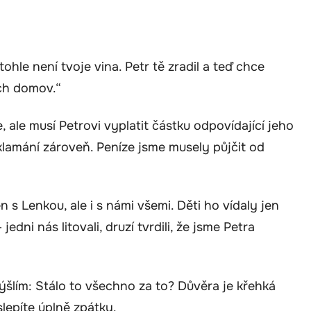
 tohle není tvoje vina. Petr tě zradil a teď chce
ich domov.“
ale musí Petrovi vyplatit částku odpovídající jeho
zklamání zároveň. Peníze jsme musely půjčit od
 s Lenkou, ale i s námi všemi. Děti ho vídaly jen
jedni nás litovali, druzí tvrdili, že jsme Petra
lím: Stálo to všechno za to? Důvěra je křehká
slepíte úplně zpátky.