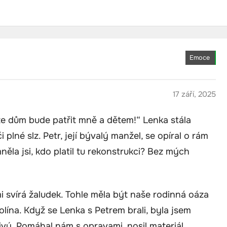
Emoce
17 září, 2025
l, že dům bude patřit mně a dětem!“ Lenka stála
plné slz. Petr, její bývalý manžel, se opíral o rám
něla jsi, kdo platil tu rekonstrukci? Bez mých
e mi svírá žaludek. Tohle měla být naše rodinná oáza
lína. Když se Lenka s Petrem brali, byla jsem
livý. Pomáhal nám s opravami, nosil materiál,