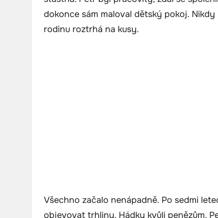
dokonce sám maloval dětský pokoj. Nikdy 
rodinu roztrhá na kusy.
Všechno začalo nenápadně. Po sedmi letec
objevovat trhliny. Hádky kvůli penězům, P