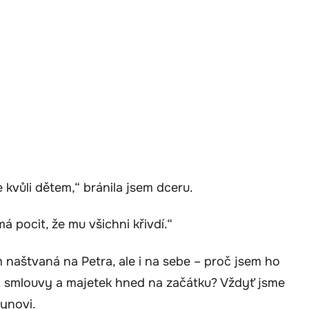
 kvůli dětem,“ bránila jsem dceru.
á pocit, že mu všichni křivdí.“
naštvaná na Petra, ale i na sebe – proč jsem ho
li smlouvy a majetek hned na začátku? Vždyť jsme
synovi.