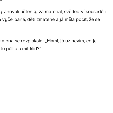
ytahovali účtenky za materiál, svědectví sousedů i
a vyčerpaná, děti zmatené a já měla pocit, že se
a ona se rozplakala: „Mami, já už nevím, co je
u půlku a mít klid?“