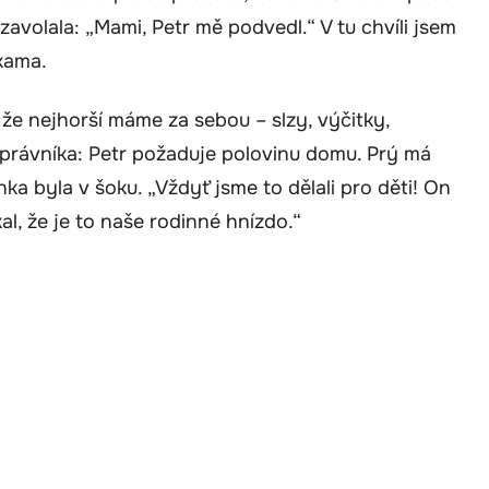
avolala: „Mami, Petr mě podvedl.“ V tu chvíli jsem
kama.
že nejhorší máme za sebou – slzy, výčitky,
a právníka: Petr požaduje polovinu domu. Prý má
ka byla v šoku. „Vždyť jsme to dělali pro děti! On
al, že je to naše rodinné hnízdo.“