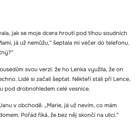
ala, jak se moje dcera hroutí pod tíhou soudních
mi, já už nemůžu,“ šeptala mi večer do telefonu.
tný?“
sousedům svou verzi: že ho Lenka využila, že on
chno. Lidé si začali šeptat. Někteří stáli při Lence,
dnou pod drobnohledem celé vesnice.
anu v obchodě. „Marie, já už nevím, co mám
domem. Pořád říká, že bez něj skončí na ulici.“