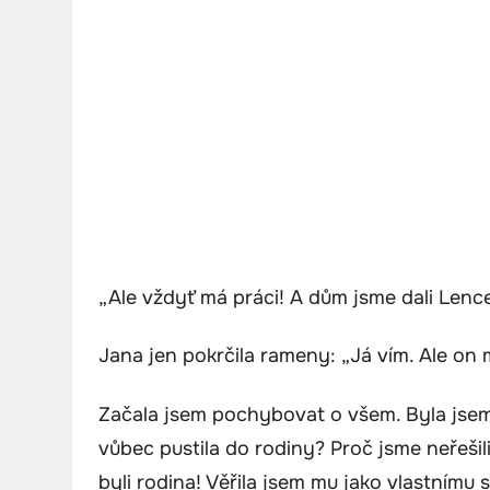
„Ale vždyť má práci! A dům jsme dali Lence
Jana jen pokrčila rameny: „Já vím. Ale on m
Začala jsem pochybovat o všem. Byla jsem 
vůbec pustila do rodiny? Proč jsme neřeši
byli rodina! Věřila jsem mu jako vlastnímu 