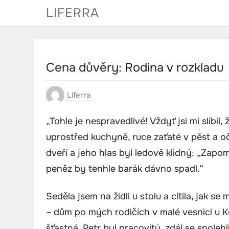
Skip
LIFERRA
to
content
Cena důvěry: Rodina v rozkladu
Liferra
„Tohle je nespravedlivé! Vždyť jsi mi slíbi
uprostřed kuchyně, ruce zaťaté v pěst a oči 
dveří a jeho hlas byl ledově klidný: „Zapom
peněz by tenhle barák dávno spadl.“
Seděla jsem na židli u stolu a cítila, jak s
– dům po mých rodičích v malé vesnici u Ko
šťastná. Petr byl pracovitý, zdál se spoleh