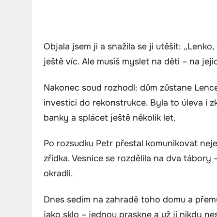
Objala jsem ji a snažila se ji utěšit: „Lenko,
ještě víc. Ale musíš myslet na děti – na jej
Nakonec soud rozhodl: dům zůstane Lence, 
investici do rekonstrukce. Byla to úleva i 
banky a splácet ještě několik let.
Po rozsudku Petr přestal komunikovat nejen
zřídka. Vesnice se rozdělila na dva tábory – 
okradli.
Dnes sedím na zahradě toho domu a přemýš
jako sklo – jednou praskne a už ji nikdy ne