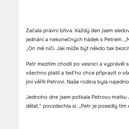
Začala právní bitva. Každý den jsem sledov
jednání a nekonečných hádek s Petrem. „Ma
„On mě ničí. Jak může být někdo tak bezci
Petr mezitím chodil po vesnici a vyprávěl 
všechno platil a teď ho chce připravit o vše
jiní věřili Petrovi. Naše rodina byla naje
Jednoho dne jsem potkala Petrovu matku J
dělat,“ povzdechla si. „Petr je posedlý tím 