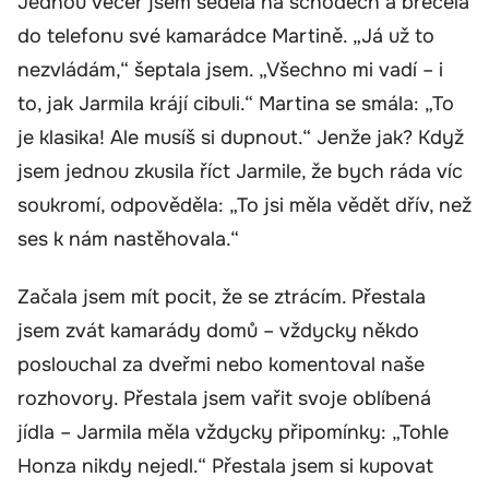
Jednou večer jsem seděla na schodech a brečela
do telefonu své kamarádce Martině. „Já už to
nezvládám,“ šeptala jsem. „Všechno mi vadí – i
to, jak Jarmila krájí cibuli.“ Martina se smála: „To
je klasika! Ale musíš si dupnout.“ Jenže jak? Když
jsem jednou zkusila říct Jarmile, že bych ráda víc
soukromí, odpověděla: „To jsi měla vědět dřív, než
ses k nám nastěhovala.“
Začala jsem mít pocit, že se ztrácím. Přestala
jsem zvát kamarády domů – vždycky někdo
poslouchal za dveřmi nebo komentoval naše
rozhovory. Přestala jsem vařit svoje oblíbená
jídla – Jarmila měla vždycky připomínky: „Tohle
Honza nikdy nejedl.“ Přestala jsem si kupovat