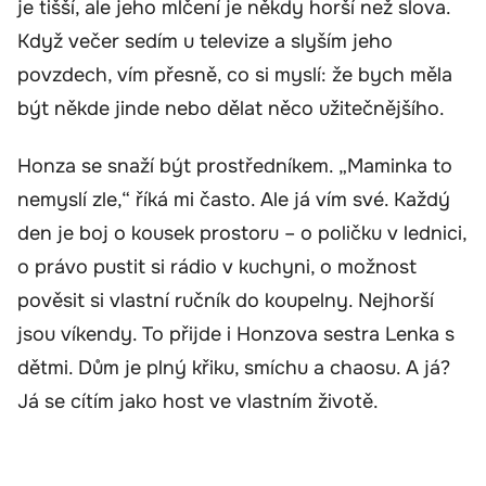
je tišší, ale jeho mlčení je někdy horší než slova.
Když večer sedím u televize a slyším jeho
povzdech, vím přesně, co si myslí: že bych měla
být někde jinde nebo dělat něco užitečnějšího.
Honza se snaží být prostředníkem. „Maminka to
nemyslí zle,“ říká mi často. Ale já vím své. Každý
den je boj o kousek prostoru – o poličku v lednici,
o právo pustit si rádio v kuchyni, o možnost
pověsit si vlastní ručník do koupelny. Nejhorší
jsou víkendy. To přijde i Honzova sestra Lenka s
dětmi. Dům je plný křiku, smíchu a chaosu. A já?
Já se cítím jako host ve vlastním životě.