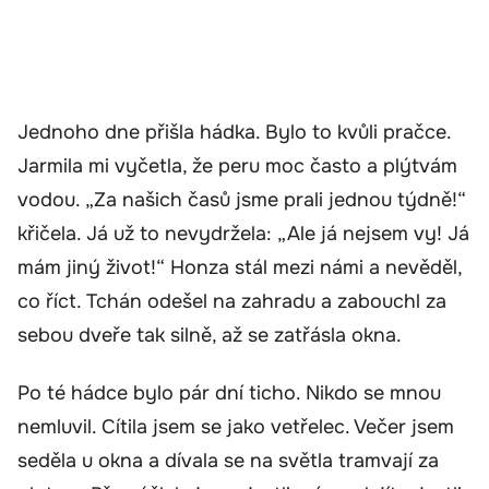
Jednoho dne přišla hádka. Bylo to kvůli pračce.
Jarmila mi vyčetla, že peru moc často a plýtvám
vodou. „Za našich časů jsme prali jednou týdně!“
křičela. Já už to nevydržela: „Ale já nejsem vy! Já
mám jiný život!“ Honza stál mezi námi a nevěděl,
co říct. Tchán odešel na zahradu a zabouchl za
sebou dveře tak silně, až se zatřásla okna.
Po té hádce bylo pár dní ticho. Nikdo se mnou
nemluvil. Cítila jsem se jako vetřelec. Večer jsem
seděla u okna a dívala se na světla tramvají za