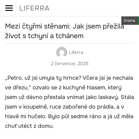
Skip
LIFERRA
to
Drama
content
Mezi čtyřmi stěnami: Jak jsem přežila
život s tchyní a tchánem
Liferra
2 července, 2025
„Petro, už jsi umyla ty hrnce? Včera jsi je nechala
ve dřezu,“ ozvalo se z kuchyně hlasem, který
jsem už dávno přestala vnímat jako laskavý. Stála
jsem v koupelně, ruce zabořené do prádla, a v
hlavě mi hučelo. Bylo půl sedmé ráno a já už měla
chuť utéct z domu.