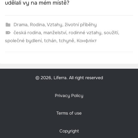
udělali vy na mém místě?
Drama
,
Rodina
,
Vztahy
,
životní příběhy
česká rodina
,
manželství
,
rodinné vztahy
,
soužití
,
společné bydlení
,
tchán
,
tchyně
,
Конфлікт
© 2026, Liferra. All right reserved
Privacy Policy
Terms of use
Copyright