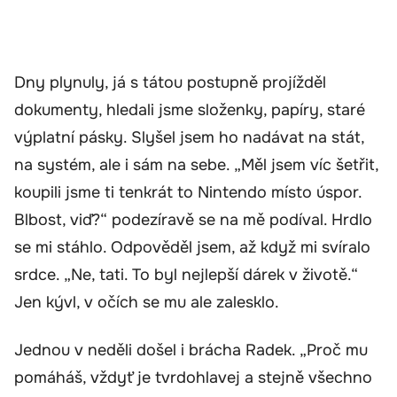
Dny plynuly, já s tátou postupně projížděl
dokumenty, hledali jsme složenky, papíry, staré
výplatní pásky. Slyšel jsem ho nadávat na stát,
na systém, ale i sám na sebe. „Měl jsem víc šetřit,
koupili jsme ti tenkrát to Nintendo místo úspor.
Blbost, viď?“ podezíravě se na mě podíval. Hrdlo
se mi stáhlo. Odpověděl jsem, až když mi svíralo
srdce. „Ne, tati. To byl nejlepší dárek v životě.“
Jen kývl, v očích se mu ale zalesklo.
Jednou v neděli došel i brácha Radek. „Proč mu
pomáháš, vždyť je tvrdohlavej a stejně všechno