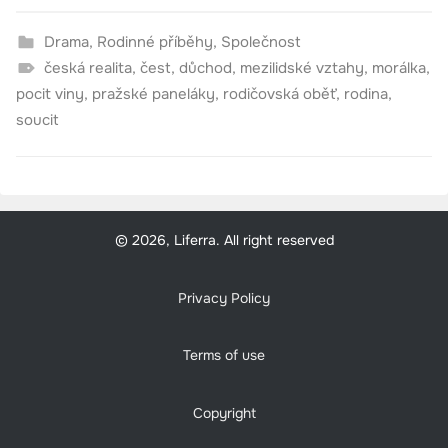
Drama
,
Rodinné příběhy
,
Společnost
česká realita
,
čest
,
důchod
,
mezilidské vztahy
,
morálka
,
pocit viny
,
pražské paneláky
,
rodičovská oběť
,
rodina
,
soucit
© 2026, Liferra. All right reserved
Privacy Policy
Terms of use
Copyright