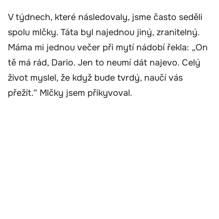
V týdnech, které následovaly, jsme často seděli
spolu mlčky. Táta byl najednou jiný, zranitelný.
Máma mi jednou večer při mytí nádobí řekla: „On
tě má rád, Dario. Jen to neumí dát najevo. Celý
život myslel, že když bude tvrdý, naučí vás
přežít.“ Mlčky jsem přikyvoval.