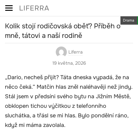
Skip
LIFERRA
to
Drama
content
Kolik stojí rodičovská oběť? Příběh o
mně, tátovi a naší rodině
Liferra
19 května, 2026
„Dario, necheš přijít? Táta dneska vypadá, že na
něco čeká.“ Matčin hlas zněl naléhavěji než jindy.
Stál jsem v předsíni svého bytu na Jižním Městě,
obklopen tichou výčitkou z telefonního
sluchátka, a třásl se mi hlas. Bylo pondělní ráno,
když mi máma zavolala.