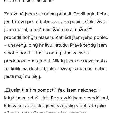
skoro tři tisíce měsíčně.“
Zaraženě jsem si k němu přisedl. Chvíli bylo ticho,
jen tátovy prsty bubnovaly na papír. „Celej život
jsem makal, a teď mám žádat o almužnu?“
procedil tichým hlasem. Zahlédl jsem jeho pohled
– unavený, plný hněvu i studu. Právě tehdy jsem
v sobě pocítil lítost a náhlý stud za svou
předchozí lhostejnost. Nikdy jsem se nezajímal o
to, kolik má důchod, jak přežívají s mámou, nebo
jestli mají na léky.
„Zkusím ti s tím pomoct,“ řekl jsem nakonec, i
když jsem netušil, jak. Popravdě jsem nevěděl ani,
kde začít. Jako kluk jsem vždycky viděl tátu jako