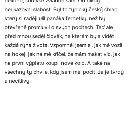
někoho, kdo vše zvládne sám. On nikdy
neukazoval slabost. Byl to typický český chlap,
který si raději ulil panáka fernetky, než by
otevřeně promluvil o svých pocitech. Teď ale
před mnou seděl člověk, na kterém byla vidět
každá rýha života. Vzpomněl jsem si, jak mě vozil
na hokej, jak na mě křičel, že mám makat víc, jak
na první výplatu koupil nové kolo. A také na
všechny ty chvíle, kdy jsem měl pocit, že je tvrdý
a necitlivý.