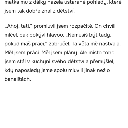
matka mu z dálky házela ustarané pohledy, které
jsem tak dobře znal z dětství.
„Ahoj, tati,“ promluvil jsem rozpačitě. On chvíli
mlčel, pak pokývl hlavou. „Nemusíš být tady,
pokud máš práci,“ zabručel. Ta věta mě naštvala.
Měl jsem práci. Měl jsem plány. Ale místo toho
jsem stál v kuchyni svého dětství a přemýšlel,
kdy naposledy jsme spolu mluvili jinak než o
banalitách.