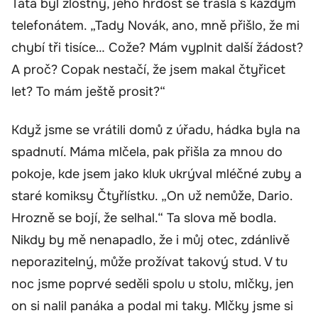
Táta byl zlostný, jeho hrdost se třásla s každým
telefonátem. „Tady Novák, ano, mně přišlo, že mi
chybí tři tisíce… Cože? Mám vyplnit další žádost?
A proč? Copak nestačí, že jsem makal čtyřicet
let? To mám ještě prosit?“
Když jsme se vrátili domů z úřadu, hádka byla na
spadnutí. Máma mlčela, pak přišla za mnou do
pokoje, kde jsem jako kluk ukrýval mléčné zuby a
staré komiksy Čtyřlístku. „On už nemůže, Dario.
Hrozně se bojí, že selhal.“ Ta slova mě bodla.
Nikdy by mě nenapadlo, že i můj otec, zdánlivě
neporazitelný, může prožívat takový stud. V tu
noc jsme poprvé seděli spolu u stolu, mlčky, jen
on si nalil panáka a podal mi taky. Mlčky jsme si