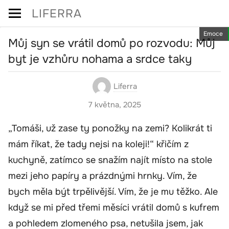
Skip
LIFERRA
to
Emoce
content
Můj syn se vrátil domů po rozvodu: Můj
byt je vzhůru nohama a srdce taky
Liferra
7 května, 2025
„Tomáši, už zase ty ponožky na zemi? Kolikrát ti
mám říkat, že tady nejsi na koleji!“ křičím z
kuchyně, zatímco se snažím najít místo na stole
mezi jeho papíry a prázdnými hrnky. Vím, že
bych měla být trpělivější. Vím, že je mu těžko. Ale
když se mi před třemi měsíci vrátil domů s kufrem
a pohledem zlomeného psa, netušila jsem, jak