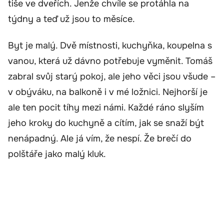
tiše ve dveřích. Jenže chvíle se protáhla na
týdny a teď už jsou to měsíce.
Byt je malý. Dvě místnosti, kuchyňka, koupelna s
vanou, která už dávno potřebuje vyměnit. Tomáš
zabral svůj starý pokoj, ale jeho věci jsou všude –
v obýváku, na balkoně i v mé ložnici. Nejhorší je
ale ten pocit tíhy mezi námi. Každé ráno slyším
jeho kroky do kuchyně a cítím, jak se snaží být
nenápadný. Ale já vím, že nespí. Že brečí do
polštáře jako malý kluk.