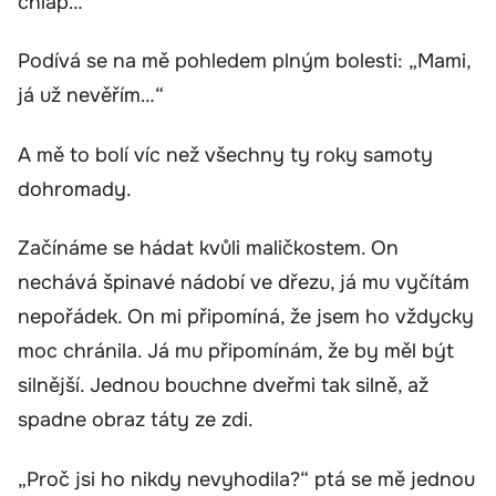
chlap…“
Podívá se na mě pohledem plným bolesti: „Mami,
já už nevěřím…“
A mě to bolí víc než všechny ty roky samoty
dohromady.
Začínáme se hádat kvůli maličkostem. On
nechává špinavé nádobí ve dřezu, já mu vyčítám
nepořádek. On mi připomíná, že jsem ho vždycky
moc chránila. Já mu připomínám, že by měl být
silnější. Jednou bouchne dveřmi tak silně, až
spadne obraz táty ze zdi.
„Proč jsi ho nikdy nevyhodila?“ ptá se mě jednou