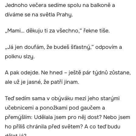
Jednoho večera sedíme spolu na balkoně a
díváme se na světla Prahy.
„Mami… děkuju ti za všechno,“ řekne tiše.
„Já jen doufám, že budeš šťastný,“ odpovím a
polknu slzy.
A pak odejde. Ne hned – ještě pár týdnů zůstane,
ale už je jasné, že patří jinam.
Teď sedím sama v obýváku mezi jeho starými
učebnicemi a ponožkami pod gaučem a
přemýšlím: Udělala jsem pro něj dost? Nebo jsem
ho příliš chránila před světem? A co teď budu
dělat já?