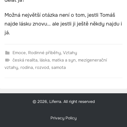
Možná největší otázka není o tom, jestli Tomáš
najde lásku znovu… ale jestli ji ještě někdy najdu i
já.
Emoce
,
Rodinné příběhy
,
Vztahy
česká realita
,
láska
,
matka a syn
,
mezigenerační
vztahy
,
rodina
,
rozvod
,
samota
© 2026, Liferra. All right reserved
Privacy Policy