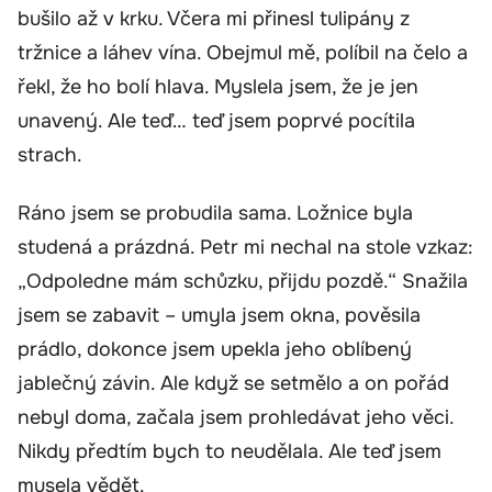
bušilo až v krku. Včera mi přinesl tulipány z
tržnice a láhev vína. Obejmul mě, políbil na čelo a
řekl, že ho bolí hlava. Myslela jsem, že je jen
unavený. Ale teď… teď jsem poprvé pocítila
strach.
Ráno jsem se probudila sama. Ložnice byla
studená a prázdná. Petr mi nechal na stole vzkaz:
„Odpoledne mám schůzku, přijdu pozdě.“ Snažila
jsem se zabavit – umyla jsem okna, pověsila
prádlo, dokonce jsem upekla jeho oblíbený
jablečný závin. Ale když se setmělo a on pořád
nebyl doma, začala jsem prohledávat jeho věci.
Nikdy předtím bych to neudělala. Ale teď jsem
musela vědět.