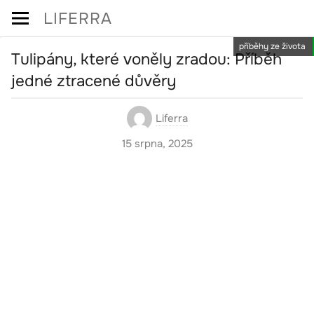
Skip
LIFERRA
to
příběhy ze života
content
Tulipány, které voněly zradou: Příběh
jedné ztracené důvěry
Liferra
15 srpna, 2025