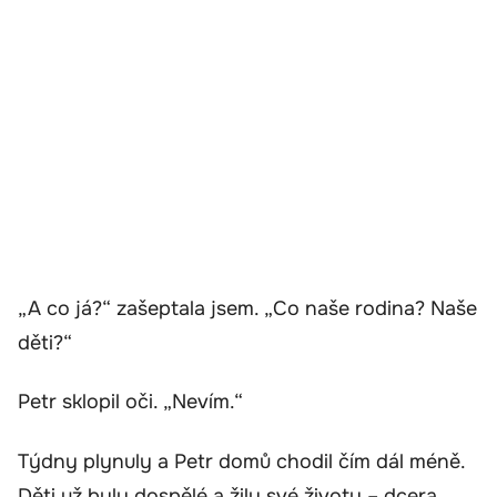
„A co já?“ zašeptala jsem. „Co naše rodina? Naše
děti?“
Petr sklopil oči. „Nevím.“
Týdny plynuly a Petr domů chodil čím dál méně.
Děti už byly dospělé a žily své životy – dcera