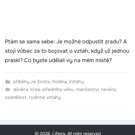
Ptám se sama sebe: Je možné odpustit zradu? A
stojí vůbec za to bojovat o vztah, když už jednou
praskl? Co byste udělali vy na mém místě?
příběhy ze života
,
Rodina
,
Vztahy
důvěra
,
krize středního věku
,
manželství
,
nevěra
,
osamělost
,
rodinné vztahy
© 2026, Liferra. All right reserved