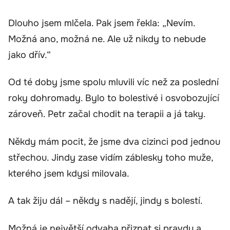
Dlouho jsem mlčela. Pak jsem řekla: „Nevím.
Možná ano, možná ne. Ale už nikdy to nebude
jako dřív.“
Od té doby jsme spolu mluvili víc než za poslední
roky dohromady. Bylo to bolestivé i osvobozující
zároveň. Petr začal chodit na terapii a já taky.
Někdy mám pocit, že jsme dva cizinci pod jednou
střechou. Jindy zase vidím záblesky toho muže,
kterého jsem kdysi milovala.
A tak žiju dál – někdy s nadějí, jindy s bolestí.
Možná je největší odvaha přiznat si pravdu a