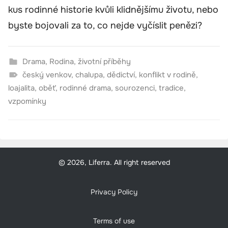
kus rodinné historie kvůli klidnějšímu životu, nebo
byste bojovali za to, co nejde vyčíslit penězi?
Drama
,
Rodina
,
životní příběhy
český venkov
,
chalupa
,
dědictví
,
konflikt v rodině
,
loajalita
,
oběť
,
rodinné drama
,
sourozenci
,
tradice
,
vzpomínky
© 2026, Liferra. All right reserved
Privacy Policy
Terms of use