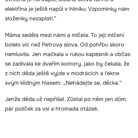
elektřina je ještě napůl v hliníku. Vzpomínky nám
složenky nezaplatí.“
Máma seděla mezi námi a mlčela. To její mlčení
bolelo víc než Petrova slova. Od pohřbu skoro
nemluvila. Jen mačkala v rukou kapesník a občas
se zadívala ke dveřím komory, jako by čekala, že
z nich děda ještě vyjde v modrácích a řekne
svým klidným hlasem: „Nehádejte se, děcka.“
Jenže děda už nepřišel. Zůstal po něm jen dům,
pár políček za vsí a hromada otázek.