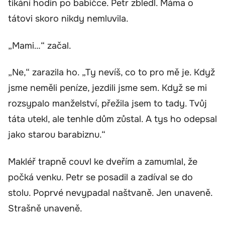
tikání hodin po babičce. Petr zbledl. Máma o
tátovi skoro nikdy nemluvila.
„Mami…“ začal.
„Ne,“ zarazila ho. „Ty nevíš, co to pro mě je. Když
jsme neměli peníze, jezdili jsme sem. Když se mi
rozsypalo manželství, přežila jsem to tady. Tvůj
táta utekl, ale tenhle dům zůstal. A tys ho odepsal
jako starou barabiznu.“
Makléř trapně couvl ke dveřím a zamumlal, že
počká venku. Petr se posadil a zadíval se do
stolu. Poprvé nevypadal naštvaně. Jen unaveně.
Strašně unaveně.