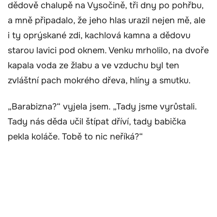
dědově chalupě na Vysočině, tři dny po pohřbu,
a mně připadalo, že jeho hlas urazil nejen mě, ale
i ty oprýskané zdi, kachlová kamna a dědovu
starou lavici pod oknem. Venku mrholilo, na dvoře
kapala voda ze žlabu a ve vzduchu byl ten
zvláštní pach mokrého dřeva, hlíny a smutku.
„Barabizna?“ vyjela jsem. „Tady jsme vyrůstali.
Tady nás děda učil štípat dříví, tady babička
pekla koláče. Tobě to nic neříká?“