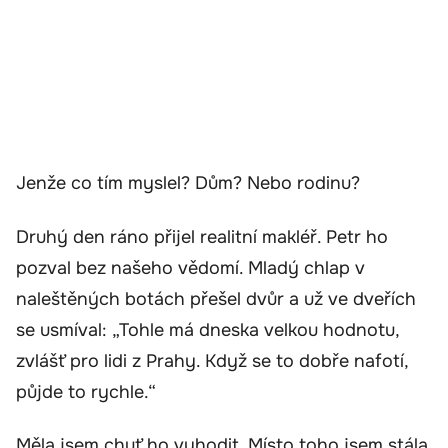
Jenže co tím myslel? Dům? Nebo rodinu?
Druhý den ráno přijel realitní makléř. Petr ho
pozval bez našeho vědomí. Mladý chlap v
naleštěných botách přešel dvůr a už ve dveřích
se usmíval: „Tohle má dneska velkou hodnotu,
zvlášť pro lidi z Prahy. Když se to dobře nafotí,
půjde to rychle.“
Měla jsem chuť ho vyhodit. Místo toho jsem stála