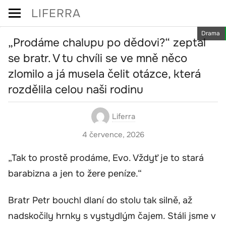
Skip
LIFERRA
to
Drama
content
„Prodáme chalupu po dědovi?“ zeptal
se bratr. V tu chvíli se ve mně něco
zlomilo a já musela čelit otázce, která
rozdělila celou naši rodinu
Liferra
4 července, 2026
„Tak to prostě prodáme, Evo. Vždyť je to stará
barabizna a jen to žere peníze.“
Bratr Petr bouchl dlaní do stolu tak silně, až
nadskočily hrnky s vystydlým čajem. Stáli jsme v