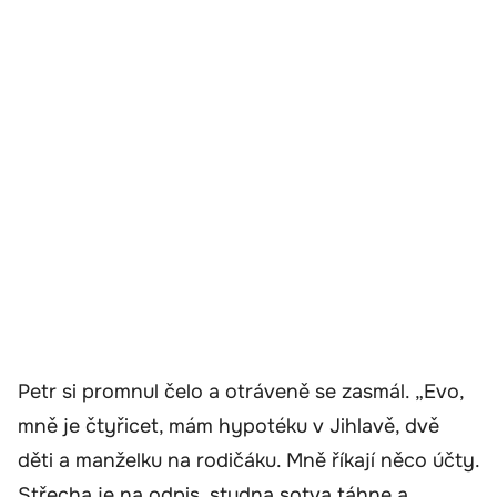
Petr si promnul čelo a otráveně se zasmál. „Evo,
mně je čtyřicet, mám hypotéku v Jihlavě, dvě
děti a manželku na rodičáku. Mně říkají něco účty.
Střecha je na odpis, studna sotva táhne a