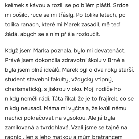
kelímek s kávou a rozlil se po bílém plášti. Srdce
mi bušilo, ruce se mi třásly. Po tolika letech, po
tolika ranách, které mi Marek zasadil, mě teď
žádá, abych se s ním přišla rozloučit.
Když jsem Marka poznala, bylo mi devatenáct.
Právě jsem dokončila zdravotní školu v Brně a
byla jsem plná ideálů. Marek byl o dva roky starší,
student stavební fakulty, vždycky vtipný,
charismatický, s jiskrou v oku. Moji rodiče ho
nikdy neměli rádi. Táta říkal, že je to frajírek, co se
nikdy neusadí. Máma mi vyčítala, že kvůli němu
nechci pokračovat na vysokou. Ale já byla
zamilovaná a tvrdohlavá. Vzali jsme se tajně na
radnici, jen s jeho matkou a mým bratrancem