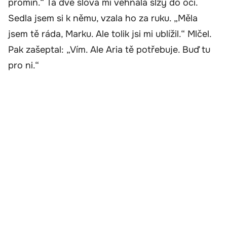
promiň.“ Ta dvě slova mi vehnala slzy do očí.
Sedla jsem si k němu, vzala ho za ruku. „Měla
jsem tě ráda, Marku. Ale tolik jsi mi ublížil.“ Mlčel.
Pak zašeptal: „Vím. Ale Aria tě potřebuje. Buď tu
pro ni.“