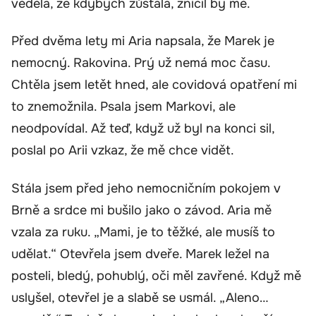
věděla, že kdybych zůstala, zničil by mě.
Před dvěma lety mi Aria napsala, že Marek je
nemocný. Rakovina. Prý už nemá moc času.
Chtěla jsem letět hned, ale covidová opatření mi
to znemožnila. Psala jsem Markovi, ale
neodpovídal. Až teď, když už byl na konci sil,
poslal po Arii vzkaz, že mě chce vidět.
Stála jsem před jeho nemocničním pokojem v
Brně a srdce mi bušilo jako o závod. Aria mě
vzala za ruku. „Mami, je to těžké, ale musíš to
udělat.“ Otevřela jsem dveře. Marek ležel na
posteli, bledý, pohublý, oči měl zavřené. Když mě
uslyšel, otevřel je a slabě se usmál. „Aleno…