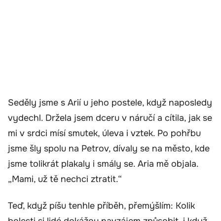
Seděly jsme s Arií u jeho postele, když naposledy
vydechl. Držela jsem dceru v náručí a cítila, jak se
mi v srdci mísí smutek, úleva i vztek. Po pohřbu
jsme šly spolu na Petrov, dívaly se na město, kde
jsme tolikrát plakaly i smály se. Aria mě objala.
„Mami, už tě nechci ztratit.“
Teď, když píšu tenhle příběh, přemýšlím: Kolik
bolesti si lidé dokážou navzájem způsobit, i když