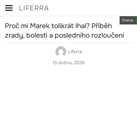
Skip
LIFERRA
to
Drama
content
Proč mi Marek tolikrát lhal? Příběh
zrady, bolesti a posledního rozloučení
Liferra
13 dubna, 2026