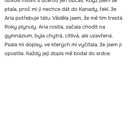
dovolil mluvit s dcerou jen občas. Když jsem se
ptala, proč mi ji nechce dát do Kanady, řekl, že
Aria potřebuje tátu. Věděla jsem, že mě tím trestá.
Roky plynuly. Aria rostla, začala chodit na
gymnázium, byla chytrá, citlivá, ale uzavřená.
Psala mi dopisy, ve kterých mi vyčítala, že jsem ji
opustila. Každý její dopis mě bodal do srdce.