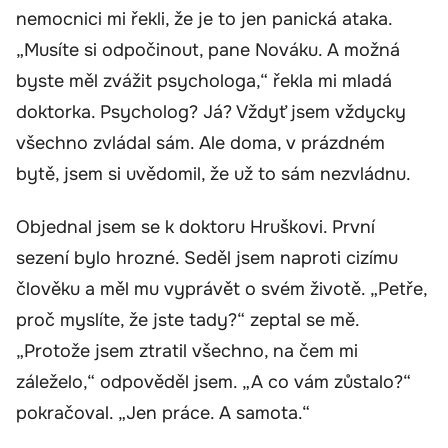
nemocnici mi řekli, že je to jen panická ataka.
„Musíte si odpočinout, pane Nováku. A možná
byste měl zvážit psychologa,“ řekla mi mladá
doktorka. Psycholog? Já? Vždyť jsem vždycky
všechno zvládal sám. Ale doma, v prázdném
bytě, jsem si uvědomil, že už to sám nezvládnu.
Objednal jsem se k doktoru Hruškovi. První
sezení bylo hrozné. Seděl jsem naproti cizímu
člověku a měl mu vyprávět o svém životě. „Petře,
proč myslíte, že jste tady?“ zeptal se mě.
„Protože jsem ztratil všechno, na čem mi
záleželo,“ odpověděl jsem. „A co vám zůstalo?“
pokračoval. „Jen práce. A samota.“