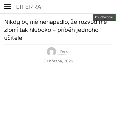
Skip
LIFERRA
to
Psychologie
content
Nikdy by mě nenapadlo, že rozvod mě
zlomí tak hluboko – příběh jednoho
učitele
Liferra
30 března, 2026