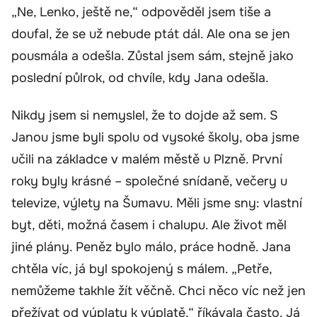
„Ne, Lenko, ještě ne,“ odpověděl jsem tiše a
doufal, že se už nebude ptát dál. Ale ona se jen
pousmála a odešla. Zůstal jsem sám, stejně jako
poslední půlrok, od chvíle, kdy Jana odešla.
Nikdy jsem si nemyslel, že to dojde až sem. S
Janou jsme byli spolu od vysoké školy, oba jsme
učili na základce v malém městě u Plzně. První
roky byly krásné – společné snídaně, večery u
televize, výlety na Šumavu. Měli jsme sny: vlastní
byt, děti, možná časem i chalupu. Ale život měl
jiné plány. Peněz bylo málo, práce hodně. Jana
chtěla víc, já byl spokojený s málem. „Petře,
nemůžeme takhle žít věčně. Chci něco víc než jen
přežívat od výplaty k výplatě,“ říkávala často. Já