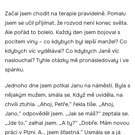
Začal jsem chodit na terapie pravidelně. Pomalu
jsem se učil přijímat, že rozvod není konec světa.
Ale pořád to bolelo. Každý den jsem bojoval s
pocitem viny – co kdybych byl lepší manžel? Co
kdybych víc vydělával? Co kdybych Janě víc
naslouchal? Tyhle otázky mě pronásledovaly i ve
spánku.
Jednoho dne jsem potkal Janu na náměstí. Byla s
nějakým mužem, smála se. Když mě uviděla, na
chvíli ztuhla. „Ahoj, Petře,“ řekla tiše. „Ahoj,
Jano,“ odpověděl jsem. „Jak se máš?“ zeptala se.
„Jde to,“ zalhal jsem. „A ty?“ „Dobře. Mám novou
práci v Plzni. A… jsem šťastná.“ Usmála se a já