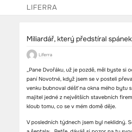
Skip
LIFERRA
to
content
Miliardář, který předstíral spánek
Liferra
„Pane Dvořáku, už je pozdě, měl byste si o
paní Novotné, když jsem se v posteli převal
venku bubnoval déšť na okna mého bytu s 
majitel jedné z největších stavebních firem
kloub tomu, co se v mém domě děje.
V posledních týdnech jsem byl neklidný. 
a šeptala: „Petře, dáváš si pozor na tu sv