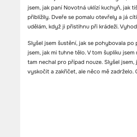
jsem, jak paní Novotná uklízí kuchyň, jak ti
přiblížily. Dveře se pomalu otevřely a já cít
udělám, když ji přistihnu při krádeži. Vyhod
Slyšel jsem šustění, jak se pohybovala po p
jsem, jak mi tuhne tělo. V tom šuplíku jsem 
tam nechal pro případ nouze. Slyšel jsem, j
vyskočit a zakřičet, ale něco mě zadrželo. 