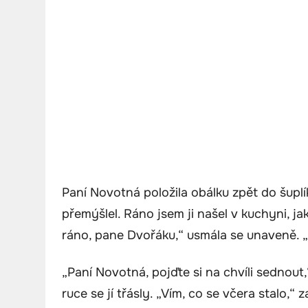
Paní Novotná položila obálku zpět do šuplík
přemýšlel. Ráno jsem ji našel v kuchyni, ja
ráno, pane Dvořáku,“ usmála se unaveně. „
„Paní Novotná, pojďte si na chvíli sednout,“
ruce se jí třásly. „Vím, co se včera stalo,“ z