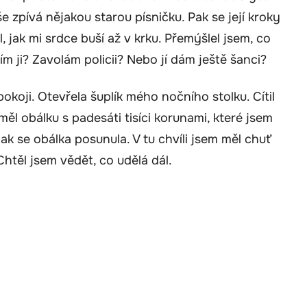
še zpívá nějakou starou písničku. Pak se její kroky
il, jak mi srdce buší až v krku. Přemýšlel jsem, co
ím ji? Zavolám policii? Nebo jí dám ještě šanci?
okoji. Otevřela šuplík mého nočního stolku. Cítil
měl obálku s padesáti tisíci korunami, které jsem
ak se obálka posunula. V tu chvíli jsem měl chuť
Chtěl jsem vědět, co udělá dál.