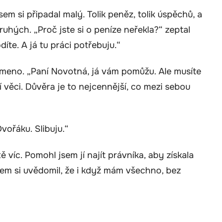
sem si připadal malý. Tolik peněz, tolik úspěchů, a
uhých. „Proč jste si o peníze neřekla?“ zeptal
íte. A já tu práci potřebuju.“
a rameno. „Paní Novotná, já vám pomůžu. Ale musíte
zí věci. Důvěra je to nejcennější, co mezi sebou
vořáku. Slibuju.“
ě víc. Pomohl jsem jí najít právníka, aby získala
em si uvědomil, že i když mám všechno, bez