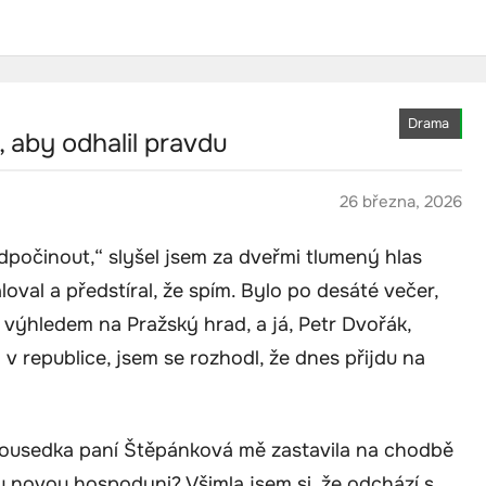
Drama
, aby odhalil pravdu
26 března, 2026
dpočinout,“ slyšel jsem za dveřmi tlumený hlas
oval a předstíral, že spím. Bylo po desáté večer,
výhledem na Pražský hrad, a já, Petr Dvořák,
 v republice, jsem se rozhodl, že dnes přijdu na
Sousedka paní Štěpánková mě zastavila na chodbě
ou novou hospodyni? Všimla jsem si, že odchází s