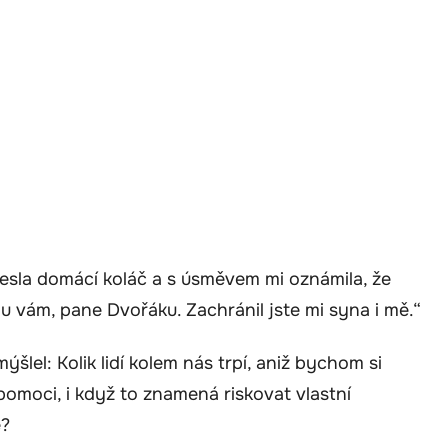
esla domácí koláč a s úsměvem mi oznámila, že
u vám, pane Dvořáku. Zachránil jste mi syna i mě.“
šlel: Kolik lidí kolem nás trpí, aniž bychom si
pomoci, i když to znamená riskovat vlastní
ě?