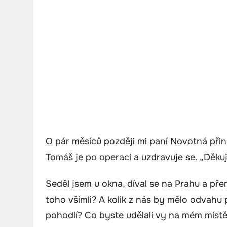
O pár měsíců později mi paní Novotná přin
Tomáš je po operaci a uzdravuje se. „Děkuj
Seděl jsem u okna, díval se na Prahu a přemý
toho všimli? A kolik z nás by mělo odvahu 
pohodlí? Co byste udělali vy na mém míst