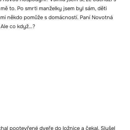
o mě to. Po smrti manželky jsem byl sám, děti
že mi někdo pomůže s domácností. Paní Novotná
. Ale co když…?
chal pootevřené dveře do ložnice a čekal. Slyšel