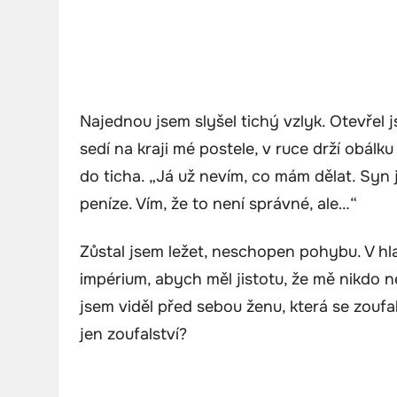
Najednou jsem slyšel tichý vzlyk. Otevřel j
sedí na kraji mé postele, v ruce drží obálk
do ticha. „Já už nevím, co mám dělat. Syn 
peníze. Vím, že to není správné, ale…“
Zůstal jsem ležet, neschopen pohybu. V hla
impérium, abych měl jistotu, že mě nikdo n
jsem viděl před sebou ženu, která se zoufa
jen zoufalství?