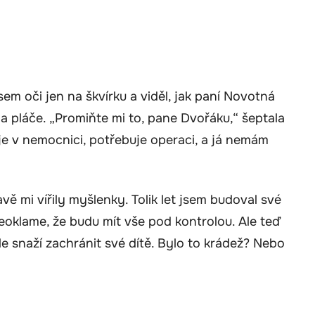
sem oči jen na škvírku a viděl, jak paní Novotná
u a pláče. „Promiňte mi to, pane Dvořáku,“ šeptala
je v nemocnici, potřebuje operaci, a já nemám
vě mi vířily myšlenky. Tolik let jsem budoval své
eoklame, že budu mít vše pod kontrolou. Ale teď
le snaží zachránit své dítě. Bylo to krádež? Nebo