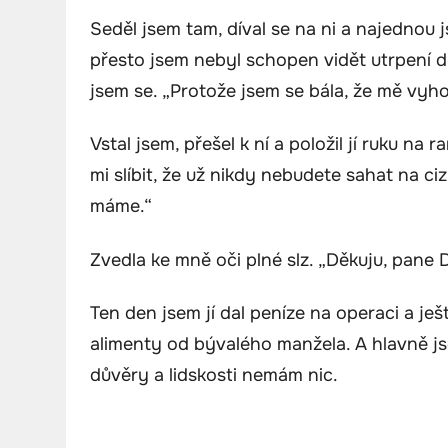
Seděl jsem tam, díval se na ni a najednou j
přesto jsem nebyl schopen vidět utrpení dr
jsem se. „Protože jsem se bála, že mě vyhod
Vstal jsem, přešel k ní a položil jí ruku n
mi slíbit, že už nikdy nebudete sahat na ci
máme.“
Zvedla ke mně oči plné slz. „Děkuju, pane D
Ten den jsem jí dal peníze na operaci a ješt
alimenty od bývalého manžela. A hlavně js
důvěry a lidskosti nemám nic.