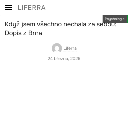
Skip
LIFERRA
to
Psychologie
content
Když jsem všechno nechala za sebou:
Dopis z Brna
Liferra
24 března, 2026