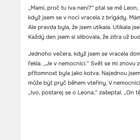
„Mami, proč tu Iva není?“ ptal se mě Leon, 
když jsem se v noci vracela z brigády. Má
Ale pravda byla, že jsem utíkala. Utíkala j
Každý den jsem si slibovala, že zítra už b
Jednoho večera, když jsem se vracela dom
řekla. „Je v nemocnici.“ Svět se mi znovu z
přítomnost byla jako kotva. Najednou jsem
může být pryč během vteřiny. V nemocnici 
„Ivo, postarej se o Leona,“ zašeptal. „On t