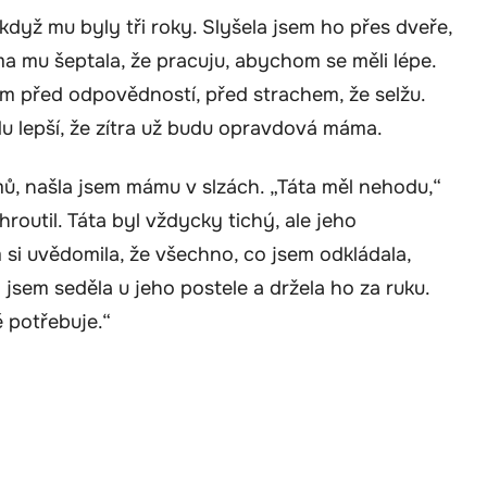
když mu byly tři roky. Slyšela jsem ho přes dveře,
ma mu šeptala, že pracuju, abychom se měli lépe.
sem před odpovědností, před strachem, že selžu.
udu lepší, že zítra už budu opravdová máma.
ů, našla jsem mámu v slzách. „Táta měl nehodu,“
hroutil. Táta byl vždycky tichý, ale jeho
 si uvědomila, že všechno, co jsem odkládala,
jsem seděla u jeho postele a držela ho za ruku.
ě potřebuje.“