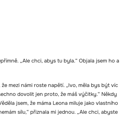
přímně. „Ale chci, abys tu byla.“ Objala jsem ho a
 že mezi námi roste napětí. „Ivo, měla bys být víc
šechno dovolit jen proto, že máš výčitky.“ Někdy
 Věděla jsem, že máma Leona miluje jako vlastního
 nemám sílu,“ přiznala mi jednou. „Ale chci, abyste