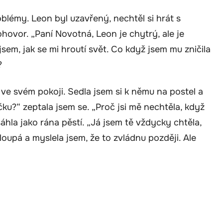
oblémy. Leon byl uzavřený, nechtěl si hrát s
ohovor. „Paní Novotná, Leon je chytrý, ale je
jsem, jak se mi hroutí svět. Co když jsem mu zničila
?
 ve svém pokoji. Sedla jsem si k němu na postel a
čku?“ zeptala jsem se. „Proč jsi mě nechtěla, když
áhla jako rána pěstí. „Já jsem tě vždycky chtěla,
oupá a myslela jsem, že to zvládnu později. Ale