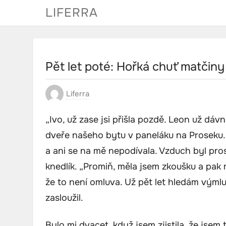
Skip
LIFERRA
to
content
Pět let poté: Hořká chuť matčiny
Liferra
„Ivo, už zase jsi přišla pozdě. Leon už dávn
dveře našeho bytu v paneláku na Proseku.
a ani se na mě nepodívala. Vzduch byl prosy
knedlík. „Promiň, měla jsem zkoušku a pak m
že to není omluva. Už pět let hledám výml
zasloužil.
Bylo mi dvacet, když jsem zjistila, že jsem