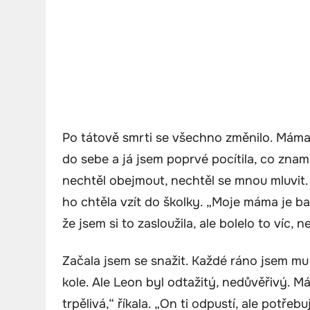
Po tátově smrti se všechno změnilo. Máma
do sebe a já jsem poprvé pocítila, co zna
nechtěl obejmout, nechtěl se mnou mluvit.
ho chtěla vzít do školky. „Moje máma je ba
že jsem si to zasloužila, ale bolelo to víc, 
Začala jsem se snažit. Každé ráno jsem mu 
kole. Ale Leon byl odtažitý, nedůvěřivý. M
trpělivá,“ říkala. „On ti odpustí, ale potře