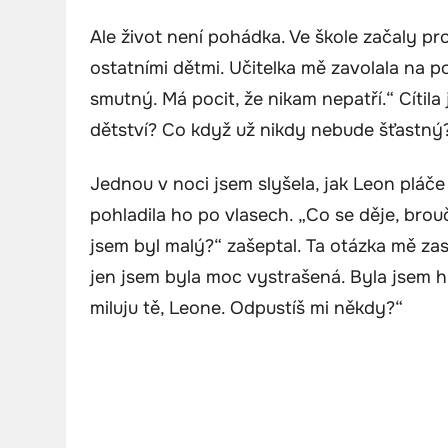
Ale život není pohádka. Ve škole začaly pr
ostatními dětmi. Učitelka mě zavolala na p
smutný. Má pocit, že nikam nepatří.“ Cítila 
dětství? Co když už nikdy nebude šťastný
Jednou v noci jsem slyšela, jak Leon pláče
pohladila ho po vlasech. „Co se děje, brou
jsem byl malý?“ zašeptal. Ta otázka mě zas
jen jsem byla moc vystrašená. Byla jsem hl
miluju tě, Leone. Odpustíš mi někdy?“