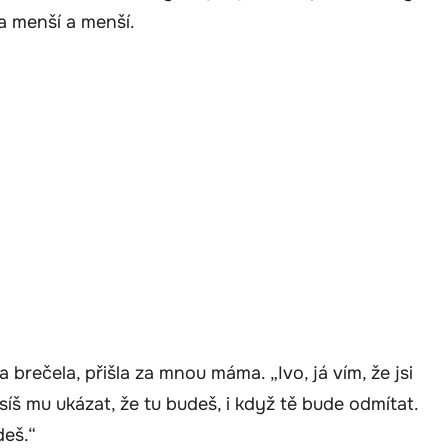
a menší a menší.
brečela, přišla za mnou máma. „Ivo, já vím, že jsi
síš mu ukázat, že tu budeš, i když tě bude odmítat.
deš.“