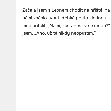
Začala jsem s Leonem chodit na hřiště, na
námi začalo tvořit křehké pouto. Jednou, kd
mně přitulil. „Mami, zůstaneš už se mnou?“ z
jsem. „Ano, už tě nikdy neopustím.“