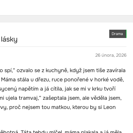
Drama
 lásky
26 února, 2026
o spí,“ ozvalo se z kuchyně, když jsem tiše zavírala
 Máma stála u dřezu, ruce ponořené v horké vodě,
cený napětím a já cítila, jak se mi v krku tvoří
i ujela tramvaj,“ zašeptala jsem, ale věděla jsem,
uvy, proč nejsem tou matkou, kterou by si Leon
 těhotná. Táta tehdy mlčel, máma plakala a já měla