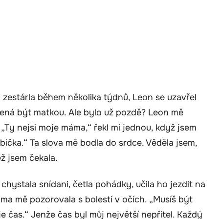
 zestárla během několika týdnů, Leon se uzavřel
mená být matkou. Ale bylo už pozdě? Leon mě
 „Ty nejsi moje máma,“ řekl mi jednou, když jsem
bička.“ Ta slova mě bodla do srdce. Věděla jsem,
než jsem čekala.
chystala snídani, četla pohádky, učila ho jezdit na
áma mě pozorovala s bolestí v očích. „Musíš být
buje čas.“ Jenže čas byl můj největší nepřítel. Každý