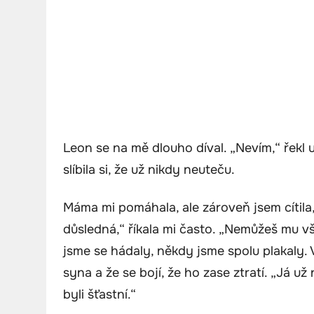
Leon se na mě dlouho díval. „Nevím,“ řekl u
slíbila si, že už nikdy neuteču.
Máma mi pomáhala, ale zároveň jsem cítila,
důsledná,“ říkala mi často. „Nemůžeš mu v
jsme se hádaly, někdy jsme spolu plakaly.
syna a že se bojí, že ho zase ztratí. „Já už
byli šťastní.“