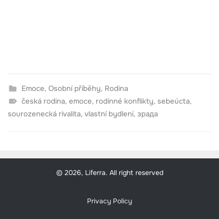
Emoce
,
Osobní příběhy
,
Rodina
česká rodina
,
emoce
,
rodinné konflikty
,
sebeúcta
,
sourozenecká rivalita
,
vlastní bydlení
,
зрада
© 2026, Liferra. All right reserved
Privacy Policy