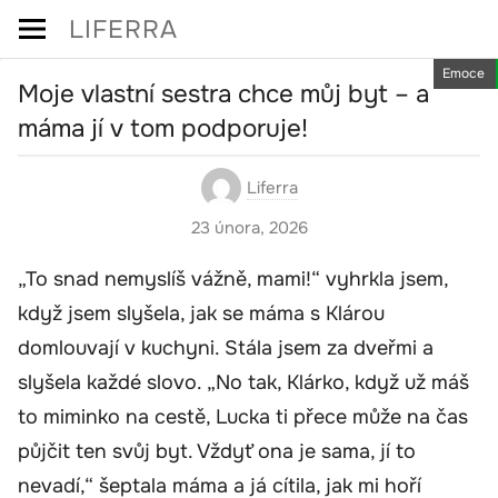
Skip
LIFERRA
to
Emoce
content
Moje vlastní sestra chce můj byt – a
máma jí v tom podporuje!
Liferra
23 února, 2026
„To snad nemyslíš vážně, mami!“ vyhrkla jsem,
když jsem slyšela, jak se máma s Klárou
domlouvají v kuchyni. Stála jsem za dveřmi a
slyšela každé slovo. „No tak, Klárko, když už máš
to miminko na cestě, Lucka ti přece může na čas
půjčit ten svůj byt. Vždyť ona je sama, jí to
nevadí,“ šeptala máma a já cítila, jak mi hoří