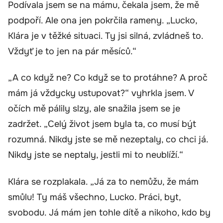
Podívala jsem se na mámu, čekala jsem, že mě
podpoří. Ale ona jen pokrčila rameny. „Lucko,
Klára je v těžké situaci. Ty jsi silná, zvládneš to.
Vždyť je to jen na pár měsíců.“
„A co když ne? Co když se to protáhne? A proč
mám já vždycky ustupovat?“ vyhrkla jsem. V
očích mě pálily slzy, ale snažila jsem se je
zadržet. „Celý život jsem byla ta, co musí být
rozumná. Nikdy jste se mě nezeptaly, co chci já.
Nikdy jste se neptaly, jestli mi to neublíží.“
Klára se rozplakala. „Já za to nemůžu, že mám
smůlu! Ty máš všechno, Lucko. Práci, byt,
svobodu. Já mám jen tohle dítě a nikoho, kdo by