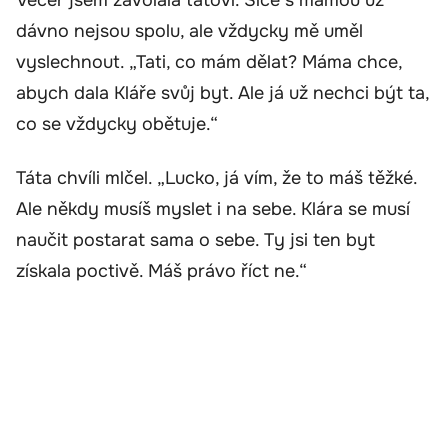
Večer jsem zavolala tátovi. Sice s mámou už
dávno nejsou spolu, ale vždycky mě uměl
vyslechnout. „Tati, co mám dělat? Máma chce,
abych dala Kláře svůj byt. Ale já už nechci být ta,
co se vždycky obětuje.“
Táta chvíli mlčel. „Lucko, já vím, že to máš těžké.
Ale někdy musíš myslet i na sebe. Klára se musí
naučit postarat sama o sebe. Ty jsi ten byt
získala poctivě. Máš právo říct ne.“