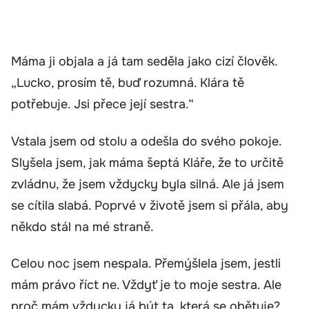
Máma ji objala a já tam seděla jako cizí člověk.
„Lucko, prosím tě, buď rozumná. Klára tě
potřebuje. Jsi přece její sestra.“
Vstala jsem od stolu a odešla do svého pokoje.
Slyšela jsem, jak máma šeptá Kláře, že to určitě
zvládnu, že jsem vždycky byla silná. Ale já jsem
se cítila slabá. Poprvé v životě jsem si přála, aby
někdo stál na mé straně.
Celou noc jsem nespala. Přemýšlela jsem, jestli
mám právo říct ne. Vždyť je to moje sestra. Ale
proč mám vždycky já být ta, která se obětuje?