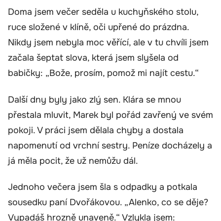
Doma jsem večer seděla u kuchyňského stolu,
ruce složené v klíně, oči upřené do prázdna.
Nikdy jsem nebyla moc věřící, ale v tu chvíli jsem
začala šeptat slova, která jsem slyšela od
babičky: „Bože, prosím, pomož mi najít cestu.“
Další dny byly jako zlý sen. Klára se mnou
přestala mluvit, Marek byl pořád zavřený ve svém
pokoji. V práci jsem dělala chyby a dostala
napomenutí od vrchní sestry. Peníze docházely a
já měla pocit, že už nemůžu dál.
Jednoho večera jsem šla s odpadky a potkala
sousedku paní Dvořákovou. „Alenko, co se děje?
Vypadáš hrozně unaveně.“ Vzlykla jsem: