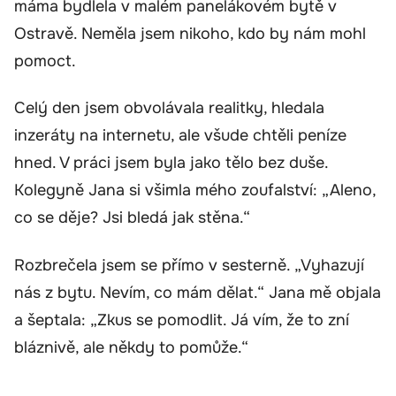
máma bydlela v malém panelákovém bytě v
Ostravě. Neměla jsem nikoho, kdo by nám mohl
pomoct.
Celý den jsem obvolávala realitky, hledala
inzeráty na internetu, ale všude chtěli peníze
hned. V práci jsem byla jako tělo bez duše.
Kolegyně Jana si všimla mého zoufalství: „Aleno,
co se děje? Jsi bledá jak stěna.“
Rozbrečela jsem se přímo v sesterně. „Vyhazují
nás z bytu. Nevím, co mám dělat.“ Jana mě objala
a šeptala: „Zkus se pomodlit. Já vím, že to zní
bláznivě, ale někdy to pomůže.“