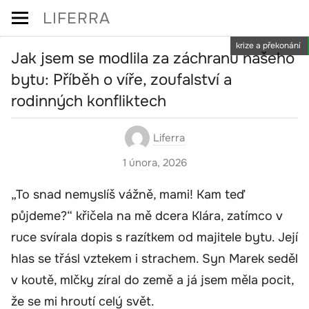
Skip
LIFERRA
to
krize a překonání
content
Jak jsem se modlila za záchranu našeho
bytu: Příběh o víře, zoufalství a
rodinných konfliktech
Liferra
1 února, 2026
„To snad nemyslíš vážně, mami! Kam teď
půjdeme?“ křičela na mě dcera Klára, zatímco v
ruce svírala dopis s razítkem od majitele bytu. Její
hlas se třásl vztekem i strachem. Syn Marek seděl
v koutě, mlčky zíral do země a já jsem měla pocit,
že se mi hroutí celý svět.