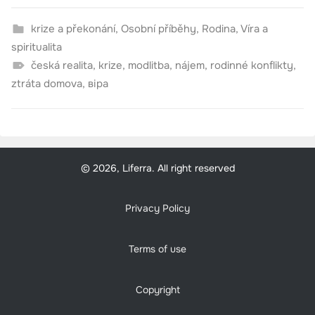
krize a překonání
,
Osobní příběhy
,
Rodina
,
Víra a
spiritualita
česká realita
,
krize
,
modlitba
,
nájem
,
rodinné konflikty
,
ztráta domova
,
віра
© 2026, Liferra. All right reserved
Privacy Policy
Terms of use
Copyright