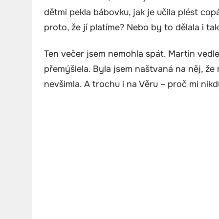
dětmi pekla bábovku, jak je učila plést copá
proto, že jí platíme? Nebo by to dělala i ta
Ten večer jsem nemohla spát. Martin vedle 
přemýšlela. Byla jsem naštvaná na něj, že m
nevšimla. A trochu i na Věru – proč mi nikd