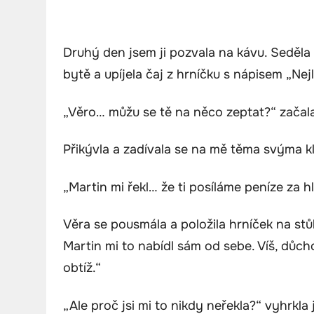
Druhý den jsem ji pozvala na kávu. Seděl
bytě a upíjela čaj z hrníčku s nápisem „Nejl
„Věro… můžu se tě na něco zeptat?“ začal
Přikývla a zadívala se na mě těma svýma 
„Martin mi řekl… že ti posíláme peníze za hl
Věra se pousmála a položila hrníček na stůl.
Martin mi to nabídl sám od sebe. Víš, důch
obtíž.“
„Ale proč jsi mi to nikdy neřekla?“ vyhrkla