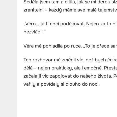
Seděla jsem tam a cítila, jak se mi derou s
zranitelní – každý máme své malé tajemstv
„Věro… já ti chci poděkovat. Nejen za to h
nezvládli.“
Věra mě pohladila po ruce. „To je přece s
Ten rozhovor mě změnil víc, než bych čekal
dělá – nejen prakticky, ale i emočně. Přes
začala ji víc zapojovat do našeho života. 
vařily a povídaly si dlouho do noci.