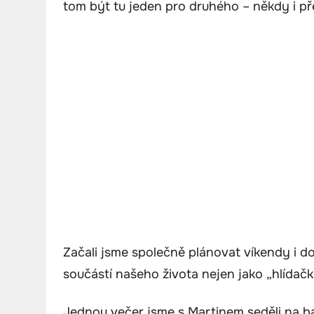
tom být tu jeden pro druhého – někdy i př
Začali jsme společně plánovat víkendy i do
součástí našeho života nejen jako „hlídač
Jednou večer jsme s Martinem seděli na balk