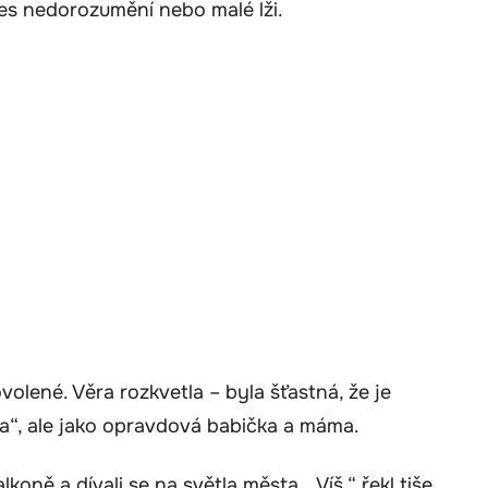
es nedorozumění nebo malé lži.
volené. Věra rozkvetla – byla šťastná, že je
ka“, ale jako opravdová babička a máma.
oně a dívali se na světla města. „Víš,“ řekl tiše,