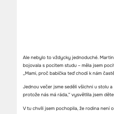
Ale nebylo to vždycky jednoduché. Martin m
bojovala s pocitem studu – měla jsem pocit
„Mami, proč babička teď chodí k nám častěj
Jednou večer jsme seděli všichni u stolu 
protože nás má ráda,“ vysvětlila jsem děte
V tu chvíli jsem pochopila, že rodina není