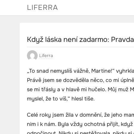
Skip
LIFERRA
to
content
Když láska není zadarmo: Pravda 
Liferra
„To snad nemyslíš vážně, Martine!“ vyhrk
Právě jsem se dozvěděla něco, co mi úplně 
se mi třásly a v hlavě mi hučelo. Můj muž M
myslel, že to víš,“ hlesl tiše.
Celé roky jsem žila v domnění, že jeho mami
nim i k nám. Byla vždy ochotná přijít, když
odpočinout. Nikdy si nestěžovala, nikdy si o