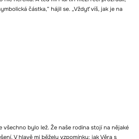
ymbolická částka,“ hájil se. „Vždyť víš, jak je na
 všechno bylo lež. Že naše rodina stojí na nějaké
šení. V hlavě mi běžely vzpomínky: jak Věra s