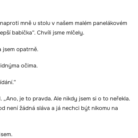
a naproti mně u stolu v našem malém panelákovém
epší babička“. Chvíli jsme mlčely.
a jsem opatrně.
klidnýma očima.
ídání.“
 „Ano, je to pravda. Ale nikdy jsem si o to neřekla.
od není žádná sláva a já nechci být nikomu na
 jsem.