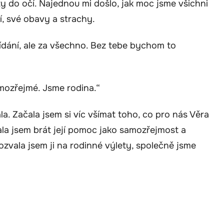
lzy do očí. Najednou mi došlo, jak moc jsme všichni
í, své obavy a strachy.
lídání, ale za všechno. Bez tebe bychom to
amozřejmé. Jsme rodina.“
a. Začala jsem si víc všímat toho, co pro nás Věra
tala jsem brát její pomoc jako samozřejmost a
Pozvala jsem ji na rodinné výlety, společně jsme