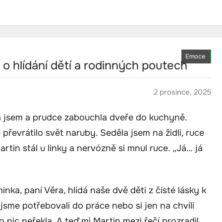
Emoce
o hlídání dětí a rodinných poutech
2 prosince, 2025
la jsem a prudce zabouchla dveře do kuchyně.
převrátilo svět naruby. Seděla jsem na židli, ruce
artin stál u linky a nervózně si mnul ruce. „Já… já
nka, paní Věra, hlídá naše dvě děti z čisté lásky k
 jsme potřebovali do práce nebo si jen na chvíli
 nic neřekla. A teď mi Martin mezi řečí prozradil,