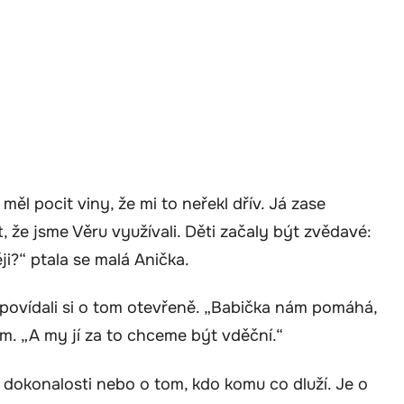
ěl pocit viny, že mi to neřekl dřív. Já zase
, že jsme Věru využívali. Děti začaly být zvědavé:
i?“ ptala se malá Anička.
a povídali si o tom otevřeně. „Babička nám pomáhá,
m. „A my jí za to chceme být vděční.“
 o dokonalosti nebo o tom, kdo komu co dluží. Je o