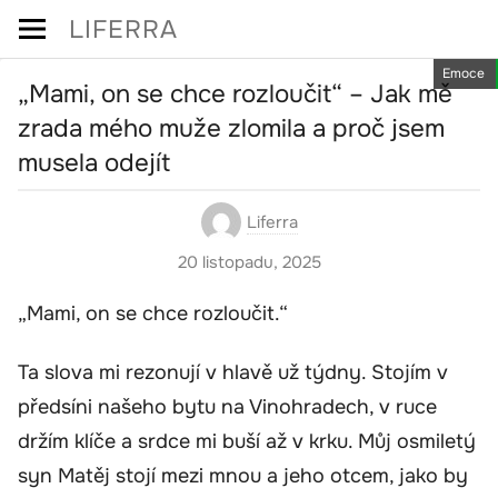
Skip
LIFERRA
to
Emoce
content
„Mami, on se chce rozloučit“ – Jak mě
zrada mého muže zlomila a proč jsem
musela odejít
Liferra
20 listopadu, 2025
„Mami, on se chce rozloučit.“
Ta slova mi rezonují v hlavě už týdny. Stojím v
předsíni našeho bytu na Vinohradech, v ruce
držím klíče a srdce mi buší až v krku. Můj osmiletý
syn Matěj stojí mezi mnou a jeho otcem, jako by