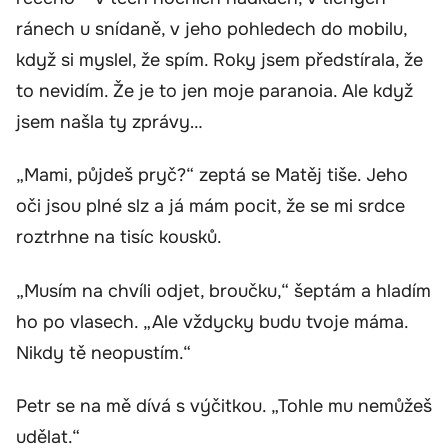
ránech u snídaně, v jeho pohledech do mobilu,
když si myslel, že spím. Roky jsem předstírala, že
to nevidím. Že je to jen moje paranoia. Ale když
jsem našla ty zprávy…
„Mami, půjdeš pryč?“ zeptá se Matěj tiše. Jeho
oči jsou plné slz a já mám pocit, že se mi srdce
roztrhne na tisíc kousků.
„Musím na chvíli odjet, broučku,“ šeptám a hladím
ho po vlasech. „Ale vždycky budu tvoje máma.
Nikdy tě neopustím.“
Petr se na mě dívá s výčitkou. „Tohle mu nemůžeš
udělat.“