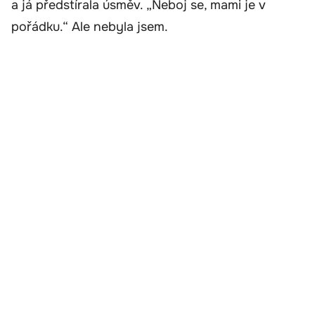
a já předstírala úsměv. „Neboj se, mami je v
pořádku.“ Ale nebyla jsem.