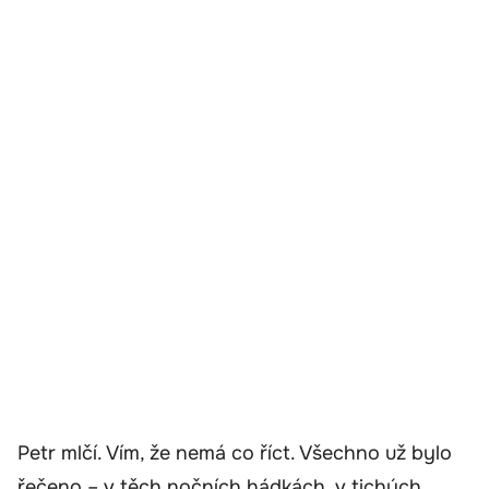
Petr mlčí. Vím, že nemá co říct. Všechno už bylo
řečeno – v těch nočních hádkách, v tichých