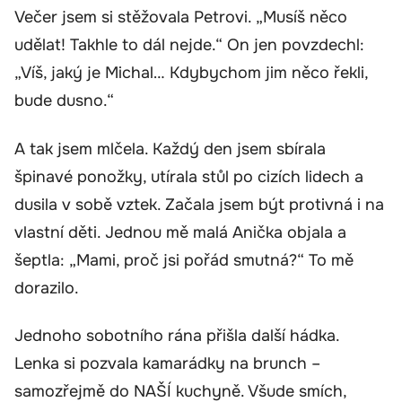
Večer jsem si stěžovala Petrovi. „Musíš něco
udělat! Takhle to dál nejde.“ On jen povzdechl:
„Víš, jaký je Michal… Kdybychom jim něco řekli,
bude dusno.“
A tak jsem mlčela. Každý den jsem sbírala
špinavé ponožky, utírala stůl po cizích lidech a
dusila v sobě vztek. Začala jsem být protivná i na
vlastní děti. Jednou mě malá Anička objala a
šeptla: „Mami, proč jsi pořád smutná?“ To mě
dorazilo.
Jednoho sobotního rána přišla další hádka.
Lenka si pozvala kamarádky na brunch –
samozřejmě do NAŠÍ kuchyně. Všude smích,