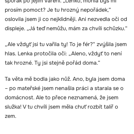
sporák po jejím vaření. „Lenko, mohla bys mi
prosím pomoct? Je tu hrozný nepořádek,“
oslovila jsem ji co nejklidněji. Ani nezvedla oči od
displeje. „Já teď nemůžu, mám za chvíli schůzku.“
„Ale vždyť jsi tu vařila ty! To je fér?“ zvýšila jsem
hlas. Lenka protočila oči: „Aleno, vždyť to není
tak hrozné. Ty jsi stejně pořád doma.“
Ta věta mě bodla jako nůž. Ano, byla jsem doma
– po mateřské jsem nenašla práci a starala se o
domácnost. Ale to přece neznamená, že jsem
služka! V tu chvíli jsem měla chuť rozbít talíř o
zem.