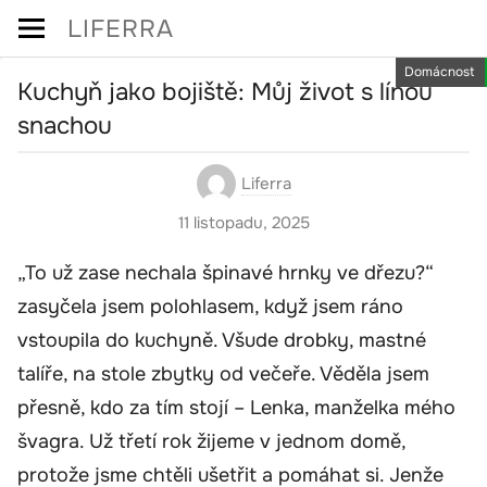
Skip
LIFERRA
to
Domácnost
content
Kuchyň jako bojiště: Můj život s línou
snachou
Liferra
11 listopadu, 2025
„To už zase nechala špinavé hrnky ve dřezu?“
zasyčela jsem polohlasem, když jsem ráno
vstoupila do kuchyně. Všude drobky, mastné
talíře, na stole zbytky od večeře. Věděla jsem
přesně, kdo za tím stojí – Lenka, manželka mého
švagra. Už třetí rok žijeme v jednom domě,
protože jsme chtěli ušetřit a pomáhat si. Jenže