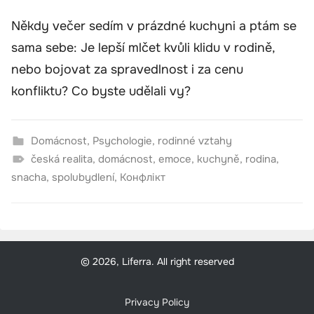
Někdy večer sedím v prázdné kuchyni a ptám se
sama sebe: Je lepší mlčet kvůli klidu v rodině,
nebo bojovat za spravedlnost i za cenu
konfliktu? Co byste udělali vy?
Domácnost
,
Psychologie
,
rodinné vztahy
česká realita
,
domácnost
,
emoce
,
kuchyně
,
rodina
,
snacha
,
spolubydlení
,
Конфлікт
© 2026, Liferra. All right reserved
Privacy Policy