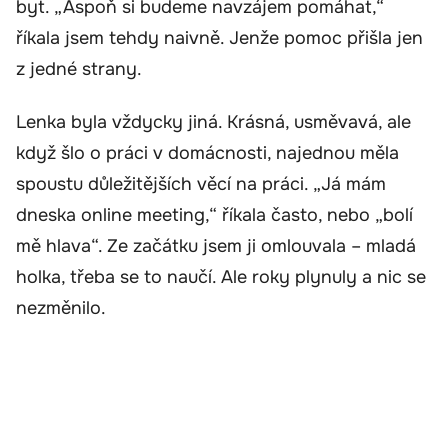
byt. „Aspoň si budeme navzájem pomáhat,“
říkala jsem tehdy naivně. Jenže pomoc přišla jen
z jedné strany.
Lenka byla vždycky jiná. Krásná, usměvavá, ale
když šlo o práci v domácnosti, najednou měla
spoustu důležitějších věcí na práci. „Já mám
dneska online meeting,“ říkala často, nebo „bolí
mě hlava“. Ze začátku jsem ji omlouvala – mladá
holka, třeba se to naučí. Ale roky plynuly a nic se
nezměnilo.