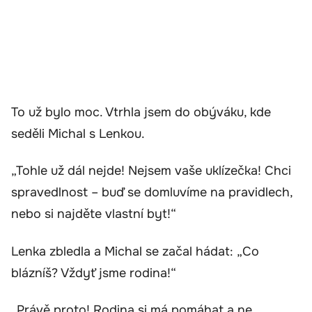
To už bylo moc. Vtrhla jsem do obýváku, kde
seděli Michal s Lenkou.
„Tohle už dál nejde! Nejsem vaše uklízečka! Chci
spravedlnost – buď se domluvíme na pravidlech,
nebo si najděte vlastní byt!“
Lenka zbledla a Michal se začal hádat: „Co
blázníš? Vždyť jsme rodina!“
„Právě proto! Rodina si má pomáhat a ne