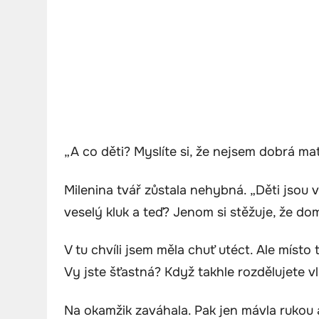
„A co děti? Myslíte si, že nejsem dobrá m
Milenina tvář zůstala nehybná. „Děti jsou 
veselý kluk a teď? Jenom si stěžuje, že dom
V tu chvíli jsem měla chuť utéct. Ale místo 
Vy jste šťastná? Když takhle rozdělujete vl
Na okamžik zaváhala. Pak jen mávla rukou