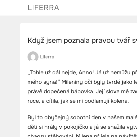
Skip
LIFERRA
to
content
Když jsem poznala pravou tvář 
Liferra
„Tohle už dál nejde, Anno! Já už nemůžu pře
mého syna!“ Mileniny oči byly tvrdé jako l
právě dopečená bábovka. Její slova mě zasá
ruce, a cítila, jak se mi podlamují kolena.
Byl to obyčejný sobotní den v našem malé
děti si hrály v pokojíčku a já se snažila 
chaosu stěhování. Milena přijela na návště