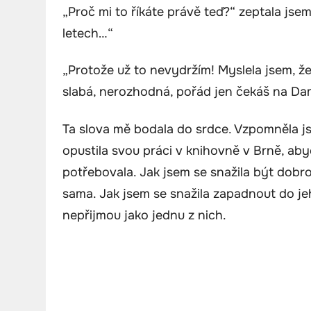
„Proč mi to říkáte právě teď?“ zeptala jsem
letech…“
„Protože už to nevydržím! Myslela jsem, že 
slabá, nerozhodná, pořád jen čekáš na Dami
Ta slova mě bodala do srdce. Vzpomněla j
opustila svou práci v knihovně v Brně, a
potřebovala. Jak jsem se snažila být dobr
sama. Jak jsem se snažila zapadnout do jeh
nepřijmou jako jednu z nich.