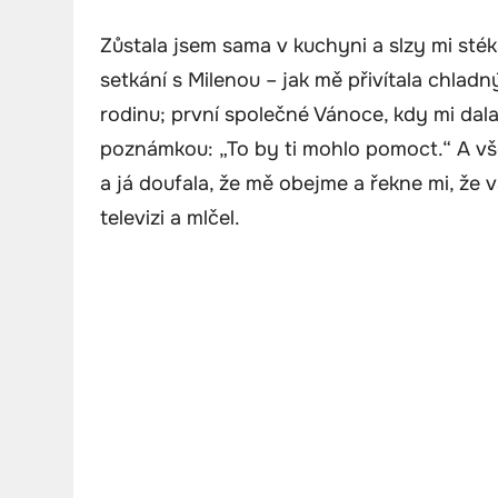
Zůstala jsem sama v kuchyni a slzy mi sték
setkání s Milenou – jak mě přivítala chl
rodinu; první společné Vánoce, kdy mi dal
poznámkou: „To by ti mohlo pomoct.“ A v
a já doufala, že mě obejme a řekne mi, že 
televizi a mlčel.