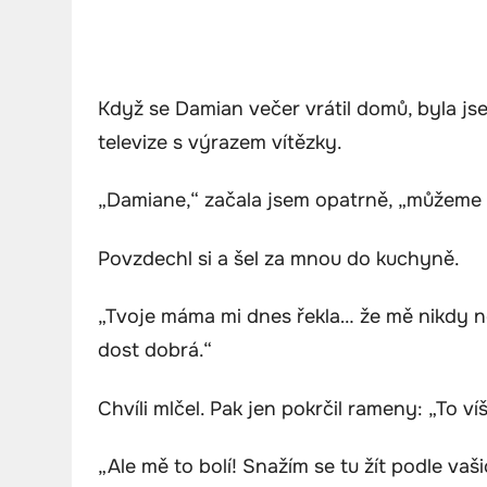
Když se Damian večer vrátil domů, byla jse
televize s výrazem vítězky.
„Damiane,“ začala jsem opatrně, „můžeme 
Povzdechl si a šel za mnou do kuchyně.
„Tvoje máma mi dnes řekla… že mě nikdy ne
dost dobrá.“
Chvíli mlčel. Pak jen pokrčil rameny: „To ví
„Ale mě to bolí! Snažím se tu žít podle va