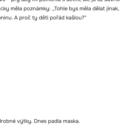
dycky měla poznámky: „Tohle bys měla dělat jinak,
ninu. A proč ty děti pořád kašlou?“
 drobné výtky. Dnes padla maska.