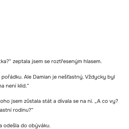
atka?“ zeptala jsem se roztřeseným hlasem.
v pořádku. Ale Damian je nešťastný. Vždycky byl
a není klid.“
toho jsem zůstala stát a dívala se na ni. „A co vy?
astní rodinu?“
 a odešla do obýváku.