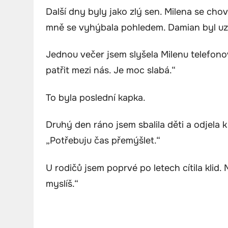
Další dny byly jako zlý sen. Milena se chov
mně se vyhýbala pohledem. Damian byl uza
Jednou večer jsem slyšela Milenu telefon
patřit mezi nás. Je moc slabá.“
To byla poslední kapka.
Druhý den ráno jsem sbalila děti a odjela
„Potřebuju čas přemýšlet.“
U rodičů jsem poprvé po letech cítila klid. M
myslíš.“