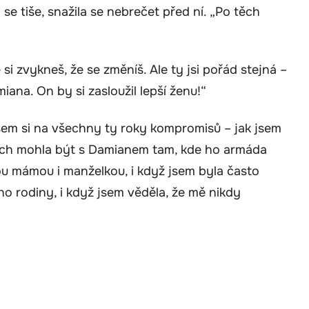
 se tiše, snažila se nebrečet před ní. „Po těch
si zvykneš, že se změníš. Ale ty jsi pořád stejná –
ana. On by si zasloužil lepší ženu!“
sem si na všechny ty roky kompromisů – jak jsem
bych mohla být s Damianem tam, kde ho armáda
ou mámou i manželkou, i když jsem byla často
o rodiny, i když jsem věděla, že mě nikdy