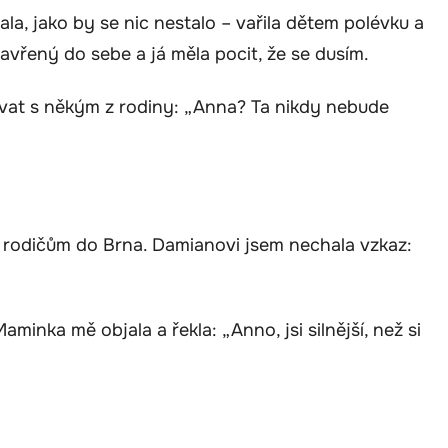
ala, jako by se nic nestalo – vařila dětem polévku a
vřený do sebe a já měla pocit, že se dusím.
ovat s někým z rodiny: „Anna? Ta nikdy nebude
 k rodičům do Brna. Damianovi jsem nechala vzkaz:
aminka mě objala a řekla: „Anno, jsi silnější, než si