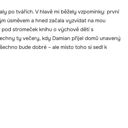
aly po tvářích. V hlavě mi běžely vzpomínky: první
adným úsměvem a hned začala vyzvídat na mou
a pod stromeček knihu o výchově dětí s
šechny ty večery, kdy Damian přijel domů unavený
všechno bude dobré – ale místo toho si sedl k