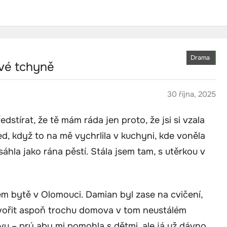
Drama
své tchyně
30 října, 2025
dstírat, že tě mám ráda jen proto, že jsi si vzala
ed, když to na mě vychrlila v kuchyni, kde voněla
hla jako rána pěstí. Stála jsem tam, s utěrkou v
m bytě v Olomouci. Damian byl zase na cvičení,
vytvořit aspoň trochu domova v tom neustálém
vu – prý aby mi pomohla s dětmi, ale já už dávno