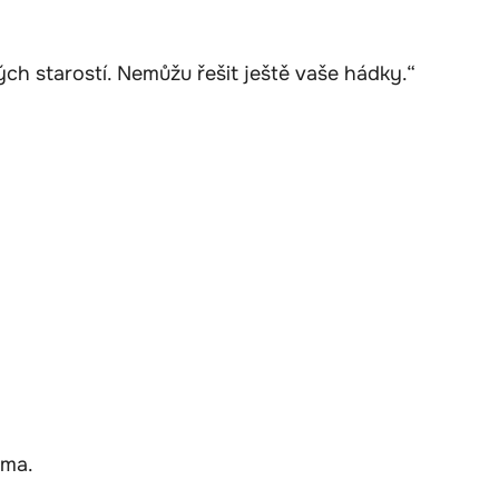
ch starostí. Nemůžu řešit ještě vaše hádky.“
ama.