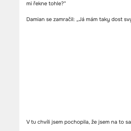
mi řekne tohle?“
Damian se zamračil: „Já mám taky dost svý
V tu chvíli jsem pochopila, že jsem na to s