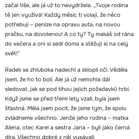
začal tiše, ale já už to nevydržela. „Tvoje rodina
tě jen využívá! Každý měsíc ti volají, že něco
potřebují – peníze na opravu auta, na novou
pračku, na dovolenou! A co ty? Ty makáš od rána
do večera a oni si sedí doma a stěžují si na celý
svět!“
Radek se zhluboka nadechl a sklopil oči. Věděla
jsem, že ho to bolí. Ale já už nemohla dál
sledovat, jak se pod tíhou jejich požadavků hrbí.
Když jsme se před třemi lety vzali, byla jsem
šťastná. Měla jsem pocit, že jsme tým, že spolu
zvládneme všechno. Jenže jeho rodina – matka
Alena, otec Karel a sestra Jana – byli jako černá
díra. Všechno dobré z něj vysávali.