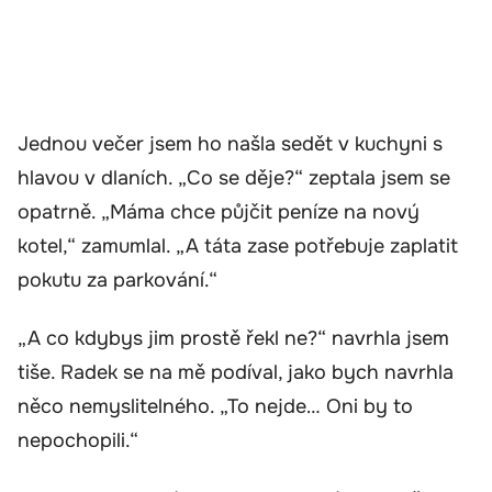
Jednou večer jsem ho našla sedět v kuchyni s
hlavou v dlaních. „Co se děje?“ zeptala jsem se
opatrně. „Máma chce půjčit peníze na nový
kotel,“ zamumlal. „A táta zase potřebuje zaplatit
pokutu za parkování.“
„A co kdybys jim prostě řekl ne?“ navrhla jsem
tiše. Radek se na mě podíval, jako bych navrhla
něco nemyslitelného. „To nejde… Oni by to
nepochopili.“