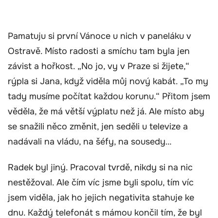
Pamatuju si první Vánoce u nich v paneláku v
Ostravě. Místo radosti a smíchu tam byla jen
závist a hořkost. „No jo, vy v Praze si žijete,“
rýpla si Jana, když viděla můj nový kabát. „To my
tady musíme počítat každou korunu.“ Přitom jsem
věděla, že má větší výplatu než já. Ale místo aby
se snažili něco změnit, jen seděli u televize a
nadávali na vládu, na šéfy, na sousedy…
Radek byl jiný. Pracoval tvrdě, nikdy si na nic
nestěžoval. Ale čím víc jsme byli spolu, tím víc
jsem viděla, jak ho jejich negativita stahuje ke
dnu. Každý telefonát s mámou končil tím, že byl