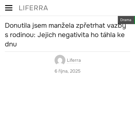
Skip
LIFERRA
to
Drama
content
Donutila jsem manžela zpřetrhat vazby
s rodinou: Jejich negativita ho táhla ke
dnu
Liferra
6 října, 2025