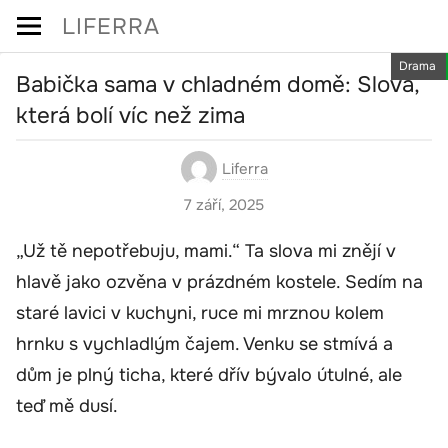
Skip
LIFERRA
to
Drama
content
Babička sama v chladném domě: Slova,
která bolí víc než zima
Liferra
7 září, 2025
„Už tě nepotřebuju, mami.“ Ta slova mi znějí v
hlavě jako ozvěna v prázdném kostele. Sedím na
staré lavici v kuchyni, ruce mi mrznou kolem
hrnku s vychladlým čajem. Venku se stmívá a
dům je plný ticha, které dřív bývalo útulné, ale
teď mě dusí.