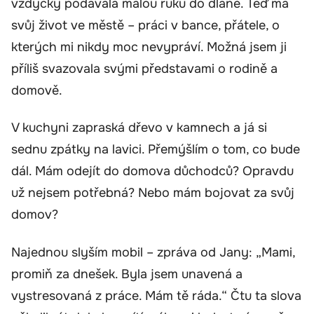
vždycky podávala malou ruku do dlaně. Teď má
svůj život ve městě – práci v bance, přátele, o
kterých mi nikdy moc nevypráví. Možná jsem ji
příliš svazovala svými představami o rodině a
domově.
V kuchyni zapraská dřevo v kamnech a já si
sednu zpátky na lavici. Přemýšlím o tom, co bude
dál. Mám odejít do domova důchodců? Opravdu
už nejsem potřebná? Nebo mám bojovat za svůj
domov?
Najednou slyším mobil – zpráva od Jany: „Mami,
promiň za dnešek. Byla jsem unavená a
vystresovaná z práce. Mám tě ráda.“ Čtu ta slova