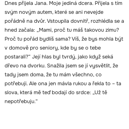
Dnes přijela Jana. Moje jediná dcera. Přijela s tím
svým novým autem, které se ani nevejde
pořádně na dvůr. Vstoupila dovnitř, rozhlédla se a
hned začala: „Mami, proč tu máš takovou zimu?
Proč tu pořád bydlíš sama? Víš, že bys mohla být
v domově pro seniory, kde by se o tebe
postarali?“ Její hlas byl tvrdý, jako když seká
dřevo na dvorku. Snažila jsem se jí vysvětlit, že
tady jsem doma, že tu mám všechno, co
potřebuji. Ale ona jen mávla rukou a řekla to – ta
slova, která mě teď bodají do srdce: „Už tě
nepotřebuju.“