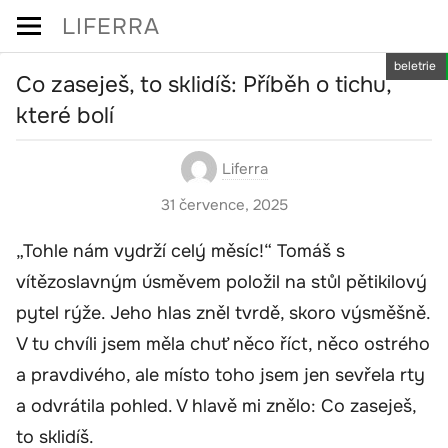
Skip
LIFERRA
to
beletrie
content
Co zaseješ, to sklidíš: Příběh o tichu,
které bolí
Liferra
31 července, 2025
„Tohle nám vydrží celý měsíc!“ Tomáš s
vítězoslavným úsměvem položil na stůl pětikilový
pytel rýže. Jeho hlas zněl tvrdě, skoro výsměšně.
V tu chvíli jsem měla chuť něco říct, něco ostrého
a pravdivého, ale místo toho jsem jen sevřela rty
a odvrátila pohled. V hlavě mi znělo: Co zaseješ,
to sklidíš.