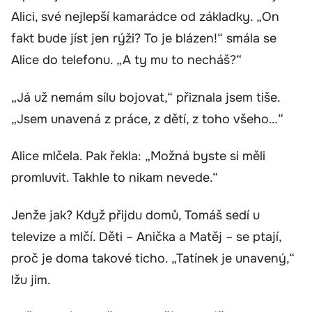
Alici, své nejlepší kamarádce od základky. „On
fakt bude jíst jen rýži? To je blázen!“ smála se
Alice do telefonu. „A ty mu to necháš?“
„Já už nemám sílu bojovat,“ přiznala jsem tiše.
„Jsem unavená z práce, z dětí, z toho všeho…“
Alice mlčela. Pak řekla: „Možná byste si měli
promluvit. Takhle to nikam nevede.“
Jenže jak? Když přijdu domů, Tomáš sedí u
televize a mlčí. Děti – Anička a Matěj – se ptají,
proč je doma takové ticho. „Tatínek je unavený,“
lžu jim.