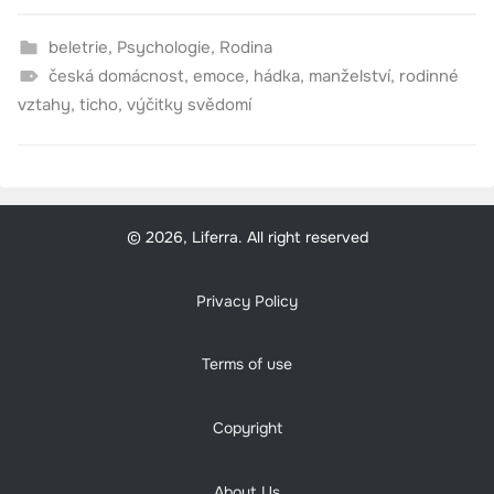
beletrie
,
Psychologie
,
Rodina
česká domácnost
,
emoce
,
hádka
,
manželství
,
rodinné
vztahy
,
ticho
,
výčitky svědomí
© 2026, Liferra. All right reserved
Privacy Policy
Terms of use
Copyright
About Us