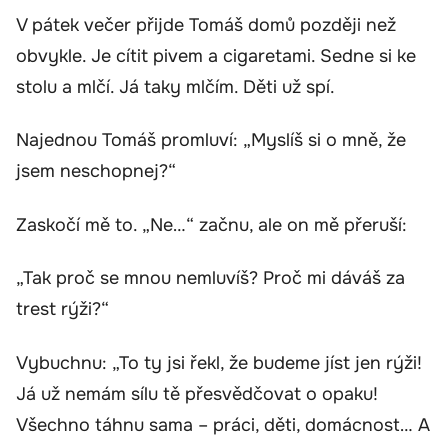
V pátek večer přijde Tomáš domů později než
obvykle. Je cítit pivem a cigaretami. Sedne si ke
stolu a mlčí. Já taky mlčím. Děti už spí.
Najednou Tomáš promluví: „Myslíš si o mně, že
jsem neschopnej?“
Zaskočí mě to. „Ne…“ začnu, ale on mě přeruší:
„Tak proč se mnou nemluvíš? Proč mi dáváš za
trest rýži?“
Vybuchnu: „To ty jsi řekl, že budeme jíst jen rýži!
Já už nemám sílu tě přesvědčovat o opaku!
Všechno táhnu sama – práci, děti, domácnost… A