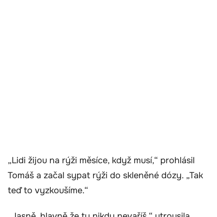
„Lidi žijou na rýži měsíce, když musí,“ prohlásil
Tomáš a začal sypat rýži do skleněné dózy. „Tak
teď to vyzkoušíme.“
„Jasně, hlavně že ty nikdy nevaříš,“ utrousila