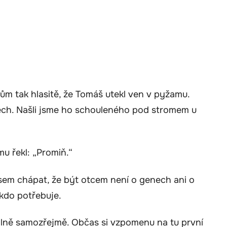
ům tak hlasitě, že Tomáš utekl ven v pyžamu.
nech. Našli jsme ho schouleného pod stromem u
u řekl: „Promiň.“
 jsem chápat, že být otcem není o genech ani o
ěkdo potřebuje.
 úplně samozřejmě. Občas si vzpomenu na tu první