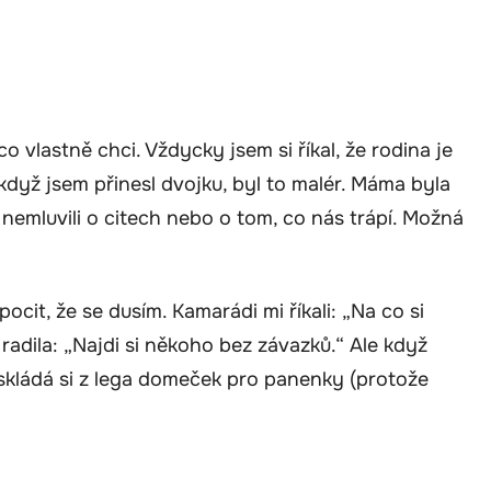
o vlastně chci. Vždycky jsem si říkal, že rodina je
když jsem přinesl dvojku, byl to malér. Máma byla
nemluvili o citech nebo o tom, co nás trápí. Možná
pocit, že se dusím. Kamarádi mi říkali: „Na co si
radila: „Najdi si někoho bez závazků.“ Ale když
 skládá si z lega domeček pro panenky (protože