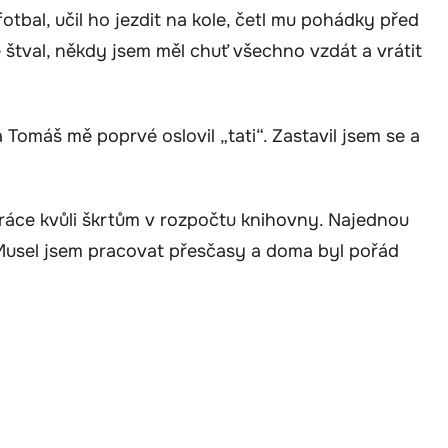
otbal, učil ho jezdit na kole, četl mu pohádky před
štval, někdy jsem měl chuť všechno vzdát a vrátit
a Tomáš mě poprvé oslovil „tati“. Zastavil jsem se a
z práce kvůli škrtům v rozpočtu knihovny. Najednou
. Musel jsem pracovat přesčasy a doma byl pořád