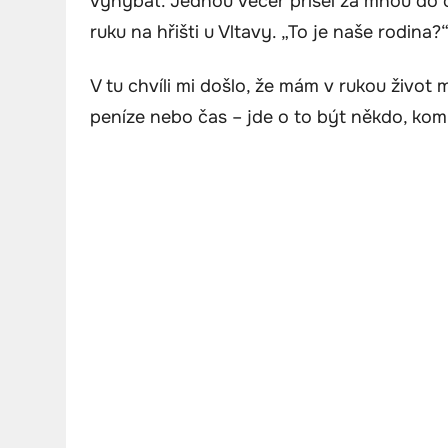
vyhýbat. Jednou večer přišel za mnou do ob
ruku na hřišti u Vltavy. „To je naše rodina?
V tu chvíli mi došlo, že mám v rukou život 
peníze nebo čas – jde o to být někdo, kom