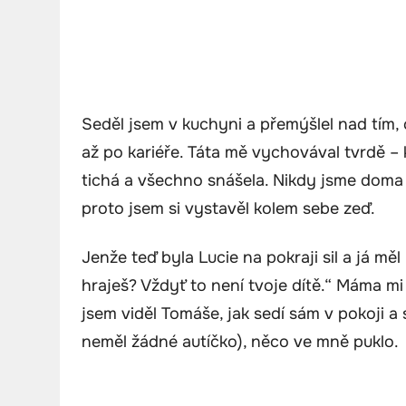
Seděl jsem v kuchyni a přemýšlel nad tím, c
až po kariéře. Táta mě vychovával tvrdě – 
tichá a všechno snášela. Nikdy jsme doma 
proto jsem si vystavěl kolem sebe zeď.
Jenže teď byla Lucie na pokraji sil a já měl 
hraješ? Vždyť to není tvoje dítě.“ Máma mi 
jsem viděl Tomáše, jak sedí sám v pokoji a
neměl žádné autíčko), něco ve mně puklo.