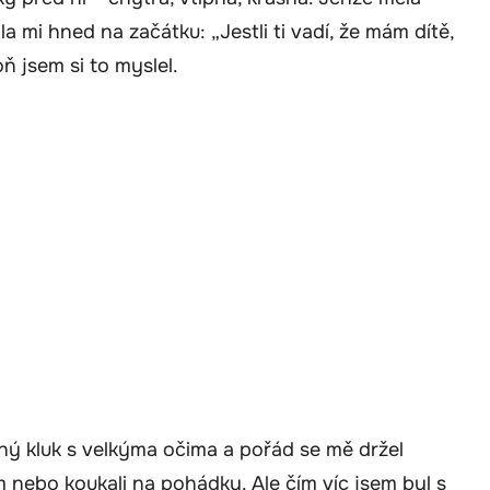
la mi hned na začátku: „Jestli ti vadí, že mám dítě,
ň jsem si to myslel.
chý kluk s velkýma očima a pořád se mě držel
em nebo koukali na pohádky. Ale čím víc jsem byl s