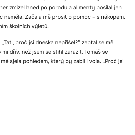
artner zmizel hned po porodu a alimenty posílal jen
oc neměla. Začala mě prosit o pomoc – s nákupem,
ím školních výletů.
ati, proč jsi dneska nepřišel?“ zeptal se mě.
 mi dřív, než jsem se stihl zarazit. Tomáš se
 mě sjela pohledem, který by zabil i vola. „Proč jsi