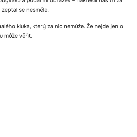
ýváku a podal mi obrázek – nakreslil nás tři za
“ zeptal se nesměle.
malého kluka, který za nic nemůže. Že nejde jen o
u může věřit.