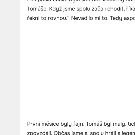
Tomáše. Když jsme spolu začali chodit, říka
řekni to rovnou.“ Nevadilo mi to. Tedy aspo
První měsíce byly fajn. Tomáš byl malý, ti
zpovzdálí. Občas jsme si spolu hráli s leg