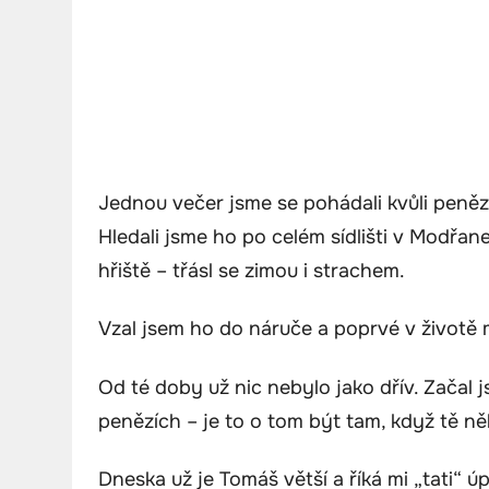
Jednou večer jsme se pohádali kvůli peněz
Hledali jsme ho po celém sídlišti v Modřa
hřiště – třásl se zimou i strachem.
Vzal jsem ho do náruče a poprvé v životě m
Od té doby už nic nebylo jako dřív. Začal
penězích – je to o tom být tam, když tě n
Dneska už je Tomáš větší a říká mi „tati“