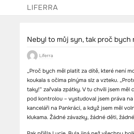
Skip
LIFERRA
to
content
Nebyl to můj syn, tak proč bych 
Liferra
„Proč bych měl platit za dítě, které není mo
koukala s očima plnýma slz a vzteku. „Proto
taky!“ zařvala zpátky. V tu chvíli jsem měl
pod kontrolou – vystudoval jsem práva na K
kanceláři na Pankráci, a když jsem měl vol
klukama. Žádné závazky, žádné děti, žádné
Pak přišla Lucie. Byla jiná než všechny hol