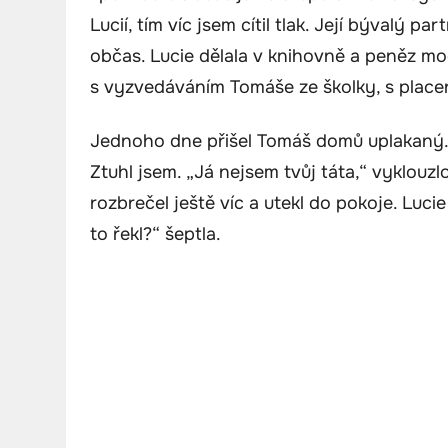
Lucií, tím víc jsem cítil tlak. Její bývalý p
občas. Lucie dělala v knihovně a peněz m
s vyzvedáváním Tomáše ze školky, s placen
Jednoho dne přišel Tomáš domů uplakaný. „T
Ztuhl jsem. „Já nejsem tvůj táta,“ vyklouzlo
rozbrečel ještě víc a utekl do pokoje. Lucie
to řekl?“ šeptla.