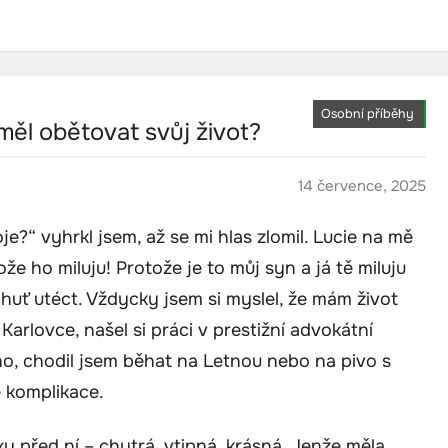
Osobní příběhy
měl obětovat svůj život?
14 července, 2025
je?“ vyhrkl jsem, až se mi hlas zlomil. Lucie na mě
že ho miluju! Protože je to můj syn a já tě miluju
 chuť utéct. Vždycky jsem si myslel, že mám život
arlovce, našel si práci v prestižní advokátní
no, chodil jsem běhat na Letnou nebo na pivo s
 komplikace.
ky před ní – chytrá, vtipná, krásná. Jenže měla