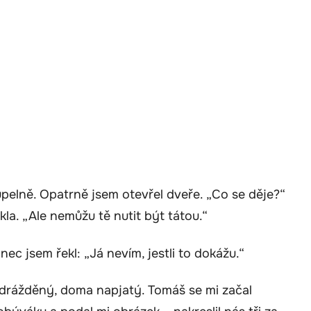
upelně. Opatrně jsem otevřel dveře. „Co se děje?“
ykla. „Ale nemůžu tě nutit být tátou.“
ec jsem řekl: „Já nevím, jestli to dokážu.“
podrážděný, doma napjatý. Tomáš se mi začal