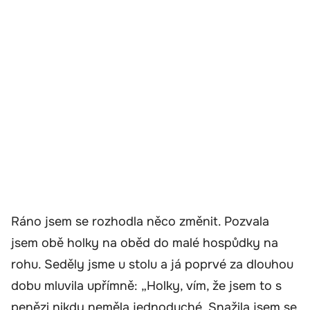
Ráno jsem se rozhodla něco změnit. Pozvala
jsem obě holky na oběd do malé hospůdky na
rohu. Seděly jsme u stolu a já poprvé za dlouhou
dobu mluvila upřímně: „Holky, vím, že jsem to s
penězi nikdy neměla jednoduché. Snažila jsem se