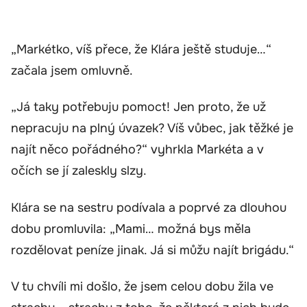
„Markétko, víš přece, že Klára ještě studuje…“
začala jsem omluvně.
„Já taky potřebuju pomoct! Jen proto, že už
nepracuju na plný úvazek? Víš vůbec, jak těžké je
najít něco pořádného?“ vyhrkla Markéta a v
očích se jí zaleskly slzy.
Klára se na sestru podívala a poprvé za dlouhou
dobu promluvila: „Mami… možná bys měla
rozdělovat peníze jinak. Já si můžu najít brigádu.“
V tu chvíli mi došlo, že jsem celou dobu žila ve