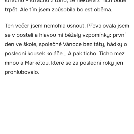
strachu – strachu z toho, že některá z nich bude
trpět. Ale tím jsem způsobila bolest oběma.
Ten večer jsem nemohla usnout. Převalovala jsem
se v posteli a hlavou mi běžely vzpomínky: první
den ve škole, společné Vánoce bez táty, hádky o
poslední kousek koláče… A pak ticho. Ticho mezi
mnou a Markétou, které se za poslední roky jen
prohlubovalo.