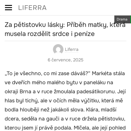
Skip
LIFERRA
to
Drama
content
Za pětistovku lásky: Příběh matky, která
musela rozdělit srdce i peníze
Liferra
6 července, 2025
„To je všechno, co mi zase dáváš?“ Markéta stála
ve dveřích mého malého bytu v paneláku na
okraji Brna a v ruce žmoulala padesátikorunu. Její
hlas byl tichý, ale v očích měla výčitku, která mě
bodla hlouběji než jakákoli slova. Klára, mladší
dcera, seděla na gauči a v ruce držela pětistovku,
kterou jsem jí právě podala. Mlčela, ale její pohled