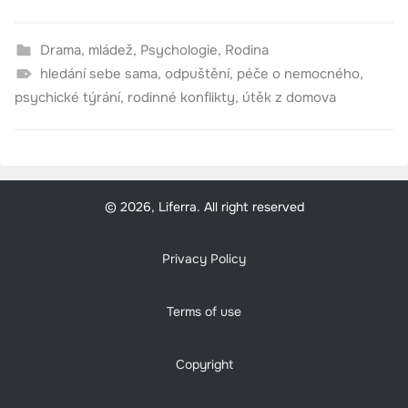
Drama
,
mládež
,
Psychologie
,
Rodina
hledání sebe sama
,
odpuštění
,
péče o nemocného
,
psychické týrání
,
rodinné konflikty
,
útěk z domova
© 2026, Liferra. All right reserved
Privacy Policy
Terms of use
Copyright