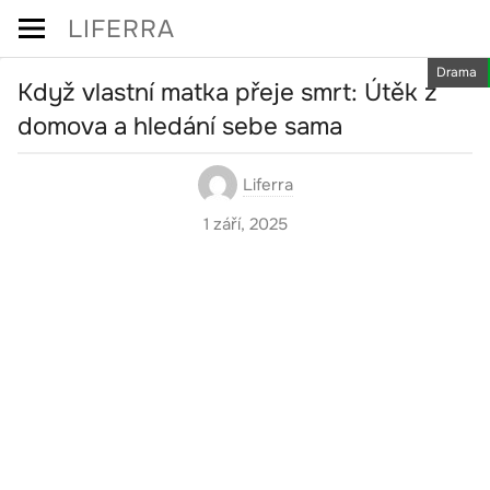
Skip
LIFERRA
to
Drama
content
Když vlastní matka přeje smrt: Útěk z
domova a hledání sebe sama
Liferra
1 září, 2025