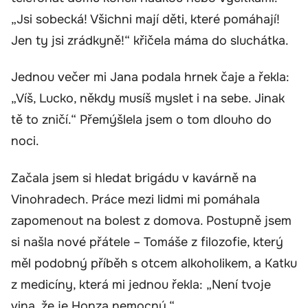
„Jsi sobecká! Všichni mají děti, které pomáhají!
Jen ty jsi zrádkyně!“ křičela máma do sluchátka.
Jednou večer mi Jana podala hrnek čaje a řekla:
„Víš, Lucko, někdy musíš myslet i na sebe. Jinak
tě to zničí.“ Přemýšlela jsem o tom dlouho do
noci.
Začala jsem si hledat brigádu v kavárně na
Vinohradech. Práce mezi lidmi mi pomáhala
zapomenout na bolest z domova. Postupně jsem
si našla nové přátele – Tomáše z filozofie, který
měl podobný příběh s otcem alkoholikem, a Katku
z medicíny, která mi jednou řekla: „Není tvoje
vina, že je Honza nemocný.“