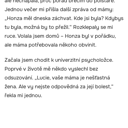
ale nechápala, proč pořád brečím do polštáře.
Jednou večer mi přišla další zpráva od mámy:
„Honza měl dneska záchvat. Kde jsi byla? Kdybys
tu byla, možná by to přežil.“ Rozklepaly se mi
ruce. Volala jsem domů – Honza byl v pořádku,
ale máma potřebovala někoho obvinit.
Začala jsem chodit k univerzitní psycholožce.
Poprvé v životě mě někdo vyslechl bez
odsuzování. „Lucie, vaše máma je nešťastná
žena. Ale vy nejste odpovědná za její bolest,“
řekla mi jednou.