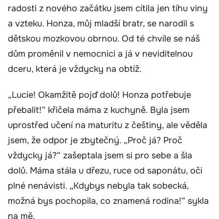
radosti z nového začátku jsem cítila jen tíhu viny
a vzteku. Honza, můj mladší bratr, se narodil s
dětskou mozkovou obrnou. Od té chvíle se náš
dům proměnil v nemocnici a já v neviditelnou
dceru, která je vždycky na obtíž.
„Lucie! Okamžitě pojď dolů! Honza potřebuje
přebalit!“ křičela máma z kuchyně. Byla jsem
uprostřed učení na maturitu z češtiny, ale věděla
jsem, že odpor je zbytečný. „Proč já? Proč
vždycky já?“ zašeptala jsem si pro sebe a šla
dolů. Máma stála u dřezu, ruce od saponátu, oči
plné nenávisti. „Kdybys nebyla tak sobecká,
možná bys pochopila, co znamená rodina!“ sykla
na mě.