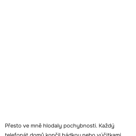
Přesto ve mně hlodaly pochybnosti. Každý
telefonát domů končil hádkou nebo výčitkami.