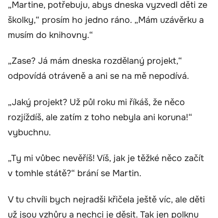
„Martine, potřebuju, abys dneska vyzvedl děti ze
školky,“ prosím ho jedno ráno. „Mám uzávěrku a
musím do knihovny.“
„Zase? Já mám dneska rozdělaný projekt,“
odpovídá otráveně a ani se na mě nepodívá.
„Jaký projekt? Už půl roku mi říkáš, že něco
rozjíždíš, ale zatím z toho nebyla ani koruna!“
vybuchnu.
„Ty mi vůbec nevěříš! Víš, jak je těžké něco začít
v tomhle státě?“ brání se Martin.
V tu chvíli bych nejradši křičela ještě víc, ale děti
už jsou vzhůru a nechci je děsit. Tak jen polknu