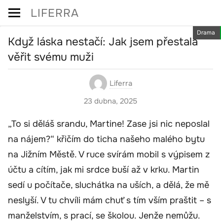
Skip
LIFERRA
to
Drama
content
Když láska nestačí: Jak jsem přestala
věřit svému muži
Liferra
23 dubna, 2025
„To si děláš srandu, Martine! Zase jsi nic neposlal
na nájem?“ křičím do ticha našeho malého bytu
na Jižním Městě. V ruce svírám mobil s výpisem z
účtu a cítím, jak mi srdce buší až v krku. Martin
sedí u počítače, sluchátka na uších, a dělá, že mě
neslyší. V tu chvíli mám chuť s tím vším praštit – s
manželstvím, s prací, se školou. Jenže nemůžu.