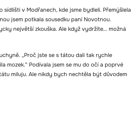
sídlišti v Modřanech, kde jsme bydleli. Přemýšlela
ednou jsem potkala sousedku paní Novotnou.
ždycky největší zkouška. Ale když vydržíte… možná
hyně. „Proč jste se s tátou dali tak rychle
la mozek.“ Podívala jsem se mu do očí a poprvé
o tátu miluju. Ale nikdy bych nechtěla být důvodem