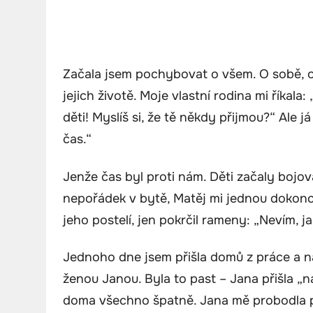
Začala jsem pochybovat o všem. O sobě, o
jejich životě. Moje vlastní rodina mi říkala
děti! Myslíš si, že tě někdy přijmou?“ Ale j
čas.“
Jenže čas byl proti nám. Děti začaly bojov
nepořádek v bytě, Matěj mi jednou dokonce
jeho postelí, jen pokrčil rameny: „Nevím, j
Jednoho dne jsem přišla domů z práce a n
ženou Janou. Byla to past – Jana přišla „n
doma všechno špatně. Jana mě probodla poh