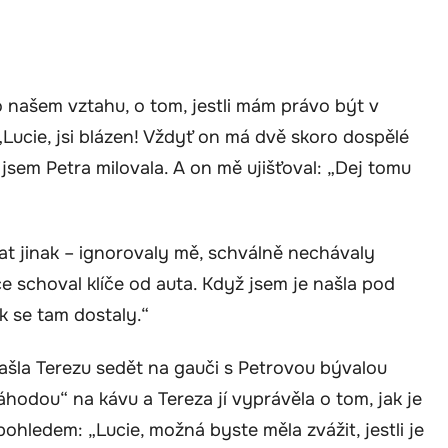
 našem vztahu, o tom, jestli mám právo být v
: „Lucie, jsi blázen! Vždyť on má dvě skoro dospělé
á jsem Petra milovala. A on mě ujišťoval: „Dej tomu
at jinak – ignorovaly mě, schválně nechávaly
 schoval klíče od auta. Když jsem je našla pod
ak se tam dostaly.“
ašla Terezu sedět na gauči s Petrovou bývalou
áhodou“ na kávu a Tereza jí vyprávěla o tom, jak je
ledem: „Lucie, možná byste měla zvážit, jestli je