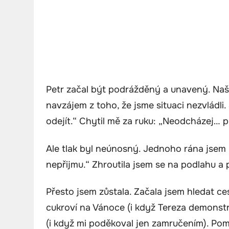
Petr začal být podrážděný a unavený. Naše
navzájem z toho, že jsme situaci nezvládl
odejít.“ Chytil mě za ruku: „Neodcházej… p
Ale tlak byl neúnosný. Jednoho rána jsem n
nepřijmu.“ Zhroutila jsem se na podlahu a
Přesto jsem zůstala. Začala jsem hledat c
cukroví na Vánoce (i když Tereza demonstr
(i když mi poděkoval jen zamručením). Pom