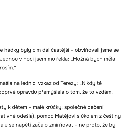
 hádky byly čím dál častější – obviňovali jsme se
i. Jednou v noci jsem mu řekla: „Možná bych měla
rosím.“
ašla na lednici vzkaz od Terezy: „Nikdy tě
 poprvé opravdu přemýšlela o tom, že to vzdám.
esty k dětem – malé krůčky: společné pečení
ativně odešla), pomoc Matějovi s úkolem z češtiny
alu se napětí začalo zmírňovat – ne proto, že by