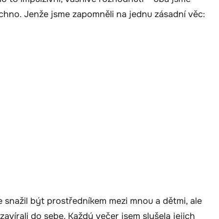
všechno. Jenže jsme zapomněli na jednu zásadní věc:
e snažil být prostředníkem mezi mnou a dětmi, ale
 uzavírali do sebe. Každý večer jsem slyšela jejich