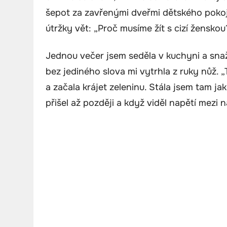
šepot za zavřenými dveřmi dětského pokoje
útržky vět: „Proč musíme žít s cizí žensko
Jednou večer jsem seděla v kuchyni a snaži
bez jediného slova mi vytrhla z ruky nůž. 
a začala krájet zeleninu. Stála jsem tam jako
přišel až později a když viděl napětí mezi n