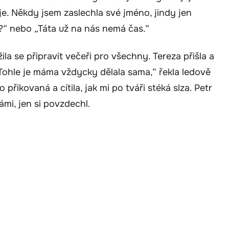
. Někdy jsem zaslechla své jméno, jindy jen
u?“ nebo „Táta už na nás nemá čas.“
la se připravit večeři pro všechny. Tereza přišla a
„Tohle je máma vždycky dělala sama,“ řekla ledově
 přikovaná a cítila, jak mi po tváři stéká slza. Petr
ámi, jen si povzdechl.