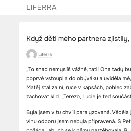
Skip
LIFERRA
to
content
Když děti mého partnera zjistily
Liferra
„To snad nemyslíš vážně, tati! Ona tady b
poprvé vstoupila do obýváku a uviděla mě, 
Matěj stál za ní, ruce v kapsách, pohled za
zachovat klid. „Terezo, Lucie je teď součást
Byla jsem v tu chvíli paralyzovaná. Věděla
vlnu odporu jsem nebyla připravená. S Pet
požádal, abych se k němu nastěhovala. Byl