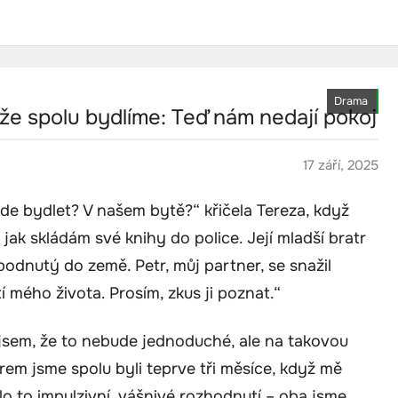
Drama
, že spolu bydlíme: Teď nám nedají pokoj
17 září, 2025
ude bydlet? V našem bytě?“ křičela Tereza, když
jak skládám své knihy do police. Její mladší bratr
bodnutý do země. Petr, můj partner, se snažil
í mého života. Prosím, zkus ji poznat.“
 jsem, že to nebude jednoduché, ale na takovou
rem jsme spolu byli teprve tři měsíce, když mě
o to impulzivní, vášnivé rozhodnutí – oba jsme