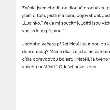
Začala jsem chodit na dlouhé procházky po 
jsem o tom, jestli má cenu bojovat dál. J
„Lucinko,“ řekla mi soucitně, „děti jsou v
vás jednou přijmou.“
Jednoho večera přišel Matěj za mnou do kuc
dohromady? Máma říká, že jste mu zatemni
cítila opravdovou bolest: „Matěji, já tvéh
vašeho neštěstí.“ Odešel beze slova.