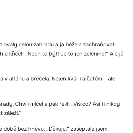
tlovaly celou zahradu a já běžela zachraňovat
h a křičel: „Nech to být! Je to jen zelenina!“ Ale já
v altánu a brečela. Nejen kvůli rajčatům – ale
dy. Chvíli mlčel a pak řekl: „Víš co? Asi ti nikdy
 záleží.“
é době bez hněvu. „Děkuju,“ zašeptala jsem.