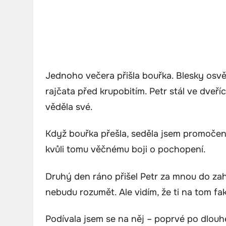
Jednoho večera přišla bouřka. Blesky osvě
rajčata před krupobitím. Petr stál ve dveříc
věděla své.
Když bouřka přešla, seděla jsem promočená 
kvůli tomu věčnému boji o pochopení.
Druhý den ráno přišel Petr za mnou do zahra
nebudu rozumět. Ale vidím, že ti na tom fakt
Podívala jsem se na něj – poprvé po dlouh