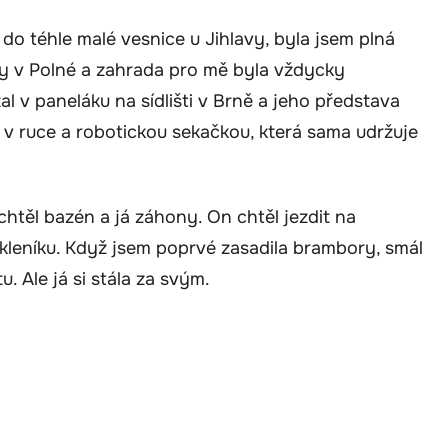
 do téhle malé vesnice u Jihlavy, byla jsem plná
ky v Polné a zahrada pro mě byla vždycky
al v paneláku na sídlišti v Brně a jeho představa
em v ruce a robotickou sekačkou, která sama udržuje
chtěl bazén a já záhony. On chtěl jezdit na
skleníku. Když jsem poprvé zasadila brambory, smál
u. Ale já si stála za svým.