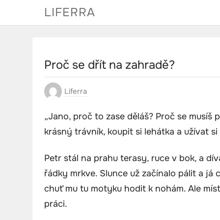
Skip
LIFERRA
to
content
Proč se dřít na zahradě?
Liferra
„Jano, proč to zase děláš? Proč se musíš 
krásný trávník, koupit si lehátka a užívat si
Petr stál na prahu terasy, ruce v bok, a dí
řádky mrkve. Slunce už začínalo pálit a já cí
chuť mu tu motyku hodit k nohám. Ale míst
práci.