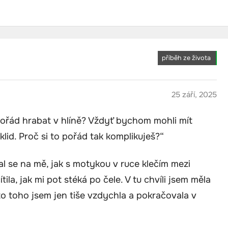
příběh ze života
25 září, 2025
pořád hrabat v hlíně? Vždyť bychom mohli mít
 klid. Proč si to pořád tak komplikuješ?“
val se na mě, jak s motykou v ruce klečím mezi
tila, jak mi pot stéká po čele. V tu chvíli jsem měla
o toho jsem jen tiše vzdychla a pokračovala v