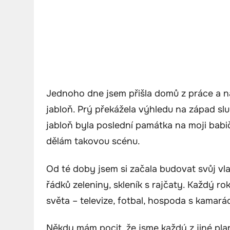
Jednoho dne jsem přišla domů z práce a na
jabloň. Prý překážela výhledu na západ sl
jabloň byla poslední památka na moji babi
dělám takovou scénu.
Od té doby jsem si začala budovat svůj vla
řádků zeleniny, skleník s rajčaty. Každý r
světa – televize, fotbal, hospoda s kamará
Někdy mám pocit, že jsme každý z jiné plan