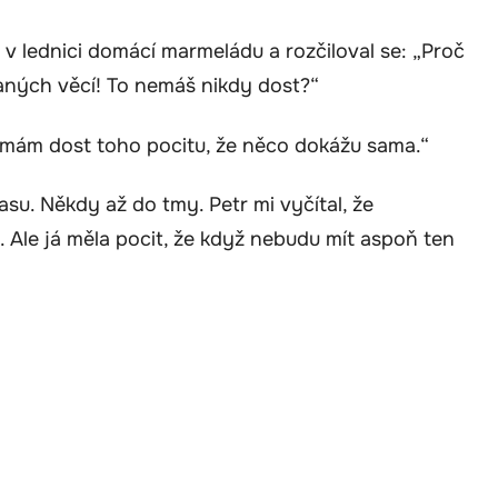
 v lednici domácí marmeládu a rozčiloval se: „Proč
aných věcí! To nemáš nikdy dost?“
emám dost toho pocitu, že něco dokážu sama.“
asu. Někdy až do tmy. Petr mi vyčítal, že
le já měla pocit, že když nebudu mít aspoň ten