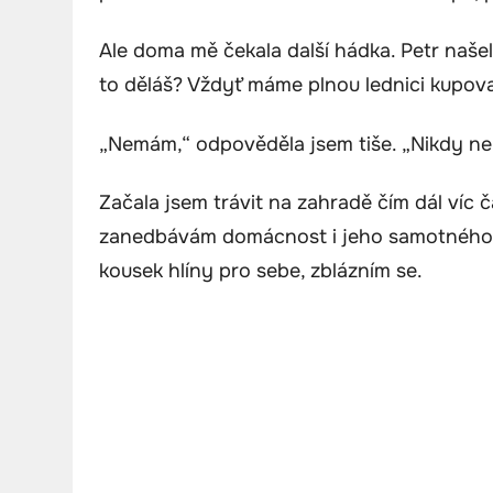
Ale doma mě čekala další hádka. Petr našel
to děláš? Vždyť máme plnou lednici kupov
„Nemám,“ odpověděla jsem tiše. „Nikdy n
Začala jsem trávit na zahradě čím dál víc č
zanedbávám domácnost i jeho samotného. A
kousek hlíny pro sebe, zblázním se.