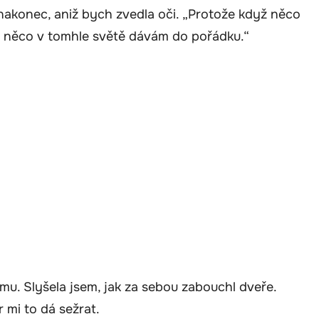
nakonec, aniž bych zvedla oči. „Protože když něco
ň něco v tomhle světě dávám do pořádku.“
omu. Slyšela jsem, jak za sebou zabouchl dveře.
 mi to dá sežrat.