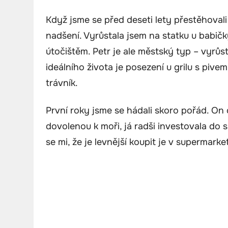
Když jsme se před deseti lety přestěhovali
nadšení. Vyrůstala jsem na statku u babič
útočištěm. Petr je ale městský typ – vyrůst
ideálního života je posezení u grilu s piv
trávník.
První roky jsme se hádali skoro pořád. On 
dovolenou k moři, já radši investovala do 
se mi, že je levnější koupit je v supermarket