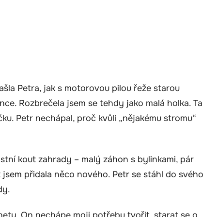
šla Petra, jak s motorovou pilou řeže starou
unce. Rozbrečela jsem se tehdy jako malá holka. Ta
čku. Petr nechápal, proč kvůli „nějakému stromu“
stní kout zahrady – malý záhon s bylinkami, pár
ok jsem přidala něco nového. Petr se stáhl do svého
dy.
ety. On nechápe moji potřebu tvořit, starat se o