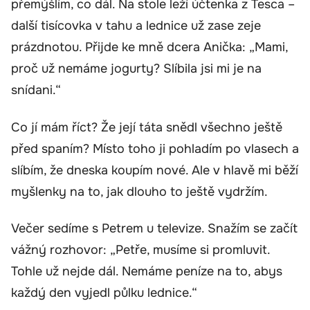
přemýšlím, co dál. Na stole leží účtenka z Tesca –
další tisícovka v tahu a lednice už zase zeje
prázdnotou. Přijde ke mně dcera Anička: „Mami,
proč už nemáme jogurty? Slíbila jsi mi je na
snídani.“
Co jí mám říct? Že její táta snědl všechno ještě
před spaním? Místo toho ji pohladím po vlasech a
slíbím, že dneska koupím nové. Ale v hlavě mi běží
myšlenky na to, jak dlouho to ještě vydržím.
Večer sedíme s Petrem u televize. Snažím se začít
vážný rozhovor: „Petře, musíme si promluvit.
Tohle už nejde dál. Nemáme peníze na to, abys
každý den vyjedl půlku lednice.“