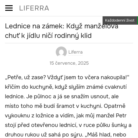
Skip
LIFERRA
to
Každodenní život
content
Lednice na zámek: Když manželova
chuť k jídlu ničí rodinný klid
Liferra
15 července, 2025
„Petře, už zase? Vždyť jsem to včera nakoupila!“
křičím do kuchyně, když slyším známé cvaknutí
lednice. Je půlnoc a já se snažím usnout, ale
místo toho mě budí šramot v kuchyni. Opatrně
vykouknu z ložnice a vidím, jak můj manžel Petr
stojí před otevřenou lednicí, v ruce půlku šunky a
druhou rukou už sahá po sýru. „Máš hlad, nebo