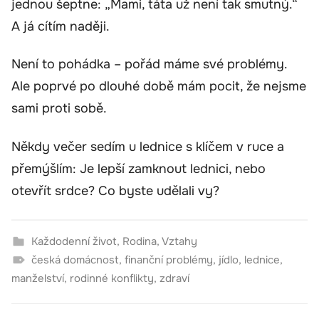
jednou šeptne: „Mami, táta už není tak smutný.“
A já cítím naději.
Není to pohádka – pořád máme své problémy.
Ale poprvé po dlouhé době mám pocit, že nejsme
sami proti sobě.
Někdy večer sedím u lednice s klíčem v ruce a
přemýšlím: Je lepší zamknout lednici, nebo
otevřít srdce? Co byste udělali vy?
Každodenní život
,
Rodina
,
Vztahy
česká domácnost
,
finanční problémy
,
jídlo
,
lednice
,
manželství
,
rodinné konflikty
,
zdraví