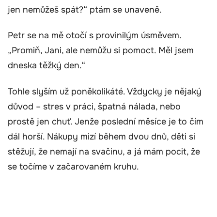
jen nemůžeš spát?“ ptám se unaveně.
Petr se na mě otočí s provinilým úsměvem.
„Promiň, Jani, ale nemůžu si pomoct. Měl jsem
dneska těžký den.“
Tohle slyším už poněkolikáté. Vždycky je nějaký
důvod – stres v práci, špatná nálada, nebo
prostě jen chuť. Jenže poslední měsíce je to čím
dál horší. Nákupy mizí během dvou dnů, děti si
stěžují, že nemají na svačinu, a já mám pocit, že
se točíme v začarovaném kruhu.