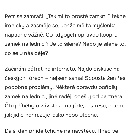
Petr se zamračí. „Tak mi to prostě zamkni,“ řekne
ironicky a zasměje se. Jenže mě ta myšlenka
napadne vážně. Co kdybych opravdu koupila
zámek na lednici? Je to šílené? Nebo je šílené to,
co se u nás děje?
Začínám pátrat na internetu. Najdu diskuse na
českých fórech – nejsem sama! Spousta žen řeší
podobné problémy. Některé opravdu pořídily
zámek na lednici, jiné raději odešly od partnera.
Čtu příběhy o závislosti na jídle, o stresu, o tom,
jak jídlo nahrazuje lásku nebo útěchu.
Další den přijde tchyně na návštěvu. Hned ve