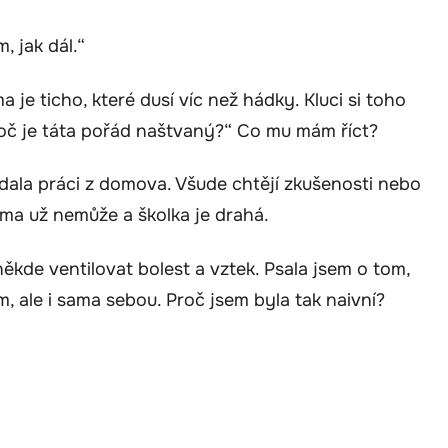
, jak dál.“
je ticho, které dusí víc než hádky. Kluci si toho
proč je táta pořád naštvaný?“ Co mu mám říct?
dala práci z domova. Všude chtějí zkušenosti nebo
áma už nemůže a školka je drahá.
ěkde ventilovat bolest a vztek. Psala jsem o tom,
m, ale i sama sebou. Proč jsem byla tak naivní?