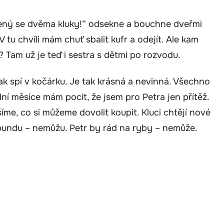
ojený se dvěma kluky!“ odsekne a bouchne dveřmi
V tu chvíli mám chuť sbalit kufr a odejít. Ale kam
Tam už je teď i sestra s dětmi po rozvodu.
ak spí v kočárku. Je tak krásná a nevinná. Všechno
dní měsíce mám pocit, že jsem pro Petra jen přítěž.
me, co si můžeme dovolit koupit. Kluci chtějí nové
bundu – nemůžu. Petr by rád na ryby – nemůže.