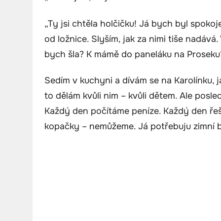
„Ty jsi chtěla holčičku! Já bych byl spok
od ložnice. Slyším, jak za nimi tiše nadává. 
bych šla? K mámě do paneláku na Proseku? 
Sedím v kuchyni a dívám se na Karolínku, j
to dělám kvůli nim – kvůli dětem. Ale posle
Každý den počítáme peníze. Každý den řeší
kopačky – nemůžeme. Já potřebuju zimní 