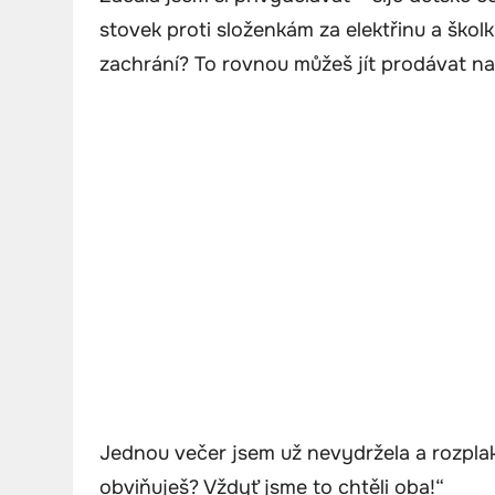
stovek proti složenkám za elektřinu a školk
zachrání? To rovnou můžeš jít prodávat na
Jednou večer jsem už nevydržela a rozplak
obviňuješ? Vždyť jsme to chtěli oba!“