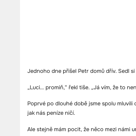
Jednoho dne přišel Petr domů dřív. Sedl s
„Luci… promiň,“ řekl tiše. „Já vím, že to n
Poprvé po dlouhé době jsme spolu mluvili 
jak nás peníze ničí.
Ale stejně mám pocit, že něco mezi námi u