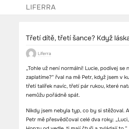
Skip
LIFERRA
to
content
Třetí dítě, třetí šance? Když lás
Liferra
„Tohle už není normální! Lucie, podívej se 
zaplatíme?“ řval na mě Petr, když jsem v kuc
třetí talířek navíc, třetí pár rukou, které n
nemůžu pořádně spát.
Nikdy jsem nebyla typ, co by si stěžoval. A
Petr mě přesvědčoval celé dva roky: „Luci,
Honzu od vedle, ti mají čtyři a zvládají t