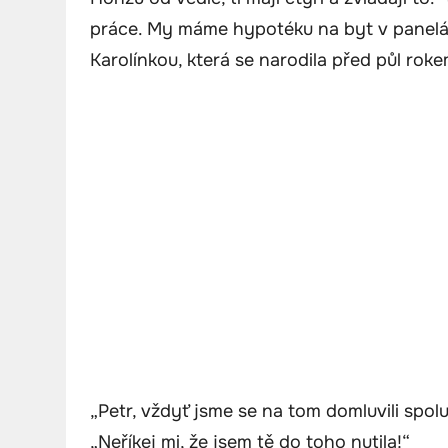
práce. My máme hypotéku na byt v panelá
Karolínkou, která se narodila před půl roke
„Petr, vždyť jsme se na tom domluvili spolu,
„Neříkej mi, že jsem tě do toho nutila!“