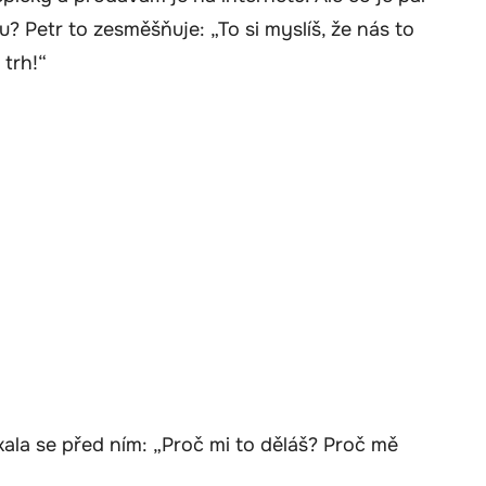
u? Petr to zesměšňuje: „To si myslíš, že nás to
 trh!“
ala se před ním: „Proč mi to děláš? Proč mě