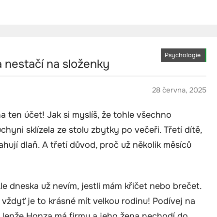
Psychologie
ka nestačí na složenky
28 června, 2025
na ten účet! Jak si myslíš, že tohle všechno
hyni sklízela ze stolu zbytky po večeři. Třetí dítě,
atahují dlaň. A třetí důvod, proč už několik měsíců
le dneska už nevím, jestli mám křičet nebo brečet.
 vždyť je to krásné mít velkou rodinu! Podívej na
o.“ Jenže Honza má firmu a jeho žena nechodí do