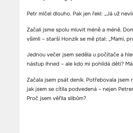
Petr mlčel dlouho. Pak jen řekl: „Já už nevím
Začali jsme spolu mluvit méně a méně. Doma 
všimli – starší Honzík se mě ptal: „Mami, 
Jednou večer jsem seděla u počítače a hle
nástup ihned – ale kdo mi pohlídá děti? M
Začala jsem psát deník. Potřebovala jsem n
jak jsem se cítila podvedená – nejen Petre
Proč jsem věřila slibům?