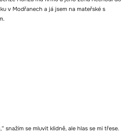
ku v Modřanech a já jsem na mateřské s
m.
“ snažím se mluvit klidně, ale hlas se mi třese.