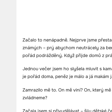
Začalo to nenápadně. Nejprve jsme přestali
známých – prý abychom neutrácely za benz
pořád podrážděný. Když přijde domů z prá
Jednou večer jsem ho slyšela mluvit s kama
je pořád doma, peněz je málo a já makám ja
Zamrazilo mě to. On mě viní? On, který mě
zvládneme?
Začala jsem si přivydělávat – šiju dětské č