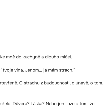
i ke mně do kuchyně a dlouho mlčel.
ení tvoje vina. Jenom… já mám strach.“
otevřeně. O strachu z budoucnosti, o únavě, o tom,
mřelo. Důvěra? Láska? Nebo jen iluze o tom, že