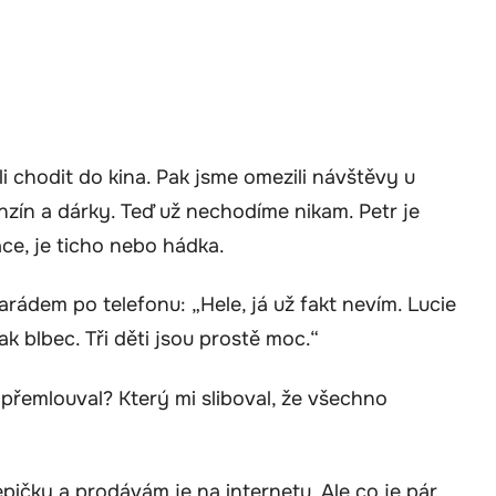
 chodit do kina. Pak jsme omezili návštěvy u
ín a dárky. Teď už nechodíme nikam. Petr je
ce, je ticho nebo hádka.
rádem po telefonu: „Hele, já už fakt nevím. Lucie
k blbec. Tři děti jsou prostě moc.“
 přemlouval? Který mi sliboval, že všechno
epičky a prodávám je na internetu. Ale co je pár