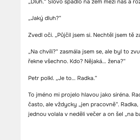
„Dluh.“ Slovo spadlo na zem mezi nás a roz
„Jaký dluh?“
Zvedl oči. „Půjčil jsem si. Nechtěl jsem tě z
„Na chvíli?“ zasmála jsem se, ale byl to zvu
řekne všechno. Kdo? Nějaká… žena?“
Petr polkl. „Je to… Radka.“
To jméno mi projelo hlavou jako siréna. Ra
často, ale vždycky „jen pracovně“. Radka
jednou volala v neděli večer a on šel „na ba