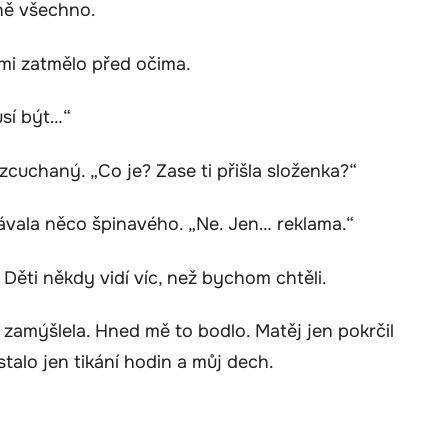
aně všechno.
 mi zatmělo před očima.
usí být…“
ozcuchaný. „Co je? Zase ti přišla složenka?“
vávala něco špinavého. „Ne. Jen… reklama.“
 Děti někdy vidí víc, než bychom chtěli.
m zamýšlela. Hned mě to bodlo. Matěj jen pokrčil
talo jen tikání hodin a můj dech.