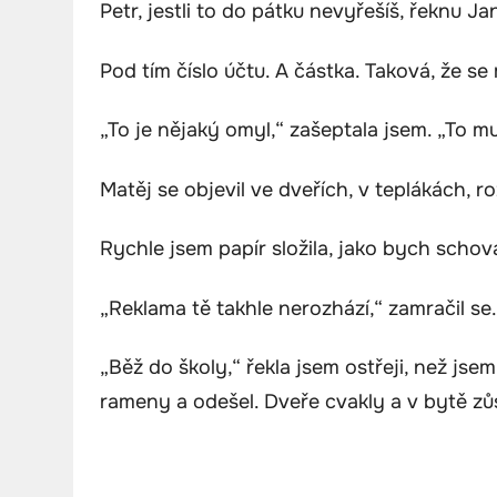
Petr, jestli to do pátku nevyřešíš, řeknu J
Pod tím číslo účtu. A částka. Taková, že se
„To je nějaký omyl,“ zašeptala jsem. „To m
Matěj se objevil ve dveřích, v teplákách, r
Rychle jsem papír složila, jako bych scho
„Reklama tě takhle nerozhází,“ zamračil se.
„Běž do školy,“ řekla jsem ostřeji, než jse
rameny a odešel. Dveře cvakly a v bytě zůs