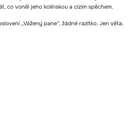
t, co voněl jeho kolínskou a cizím spěchem.
slovení „Vážený pane“, žádné razítko. Jen věta,