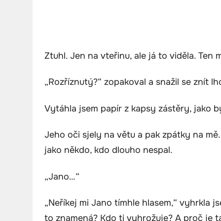
Ztuhl. Jen na vteřinu, ale já to viděla. Te
„Rozříznutý?“ zopakoval a snažil se znít lh
Vytáhla jsem papír z kapsy zástěry, jako b
Jeho oči sjely na větu a pak zpátky na mě.
jako někdo, kdo dlouho nespal.
„Jano…“
„Neříkej mi Jano tímhle hlasem,“ vyhrkla 
to znamená? Kdo ti vyhrožuje? A proč je 