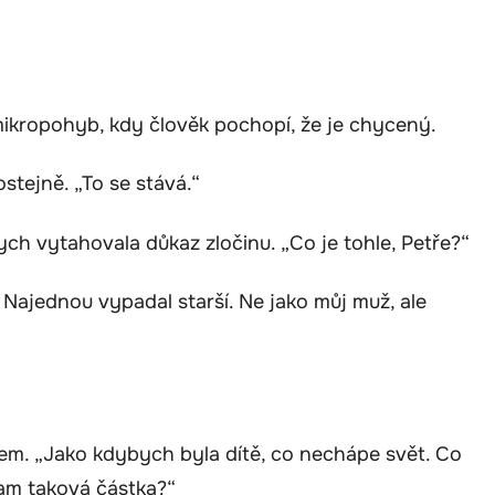
n mikropohyb, kdy člověk pochopí, že je chycený.
ostejně. „To se stává.“
ych vytahovala důkaz zločinu. „Co je tohle, Petře?“
 Najednou vypadal starší. Ne jako můj muž, ale
jsem. „Jako kdybych byla dítě, co nechápe svět. Co
tam taková částka?“