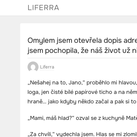
Skip
LIFERRA
to
content
Omylem jsem otevřela dopis adre
jsem pochopila, že náš život už 
Liferra
„Nešahej na to, Jano,“ proběhlo mi hlavou, 
loga, jen čisté bílé papírové ticho a na ně
hraně… jako kdyby někdo začal a pak si to
„Mami, máš hlad?“ ozval se z kuchyně Matěj
„Za chvíli,“ vydechla jsem. Hlas se mi zlom