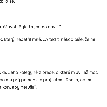
bilo se.
atěžovat. Bylo to jen na chvíli.“
k, který nepatřil mně. „A teď ti někdo píše, že mi
dka. Jeho kolegyně z práce, o které mluvil až moc
, co mu prý pomohla s projektem. Radka, co mu
lkon, aby nerušil“.