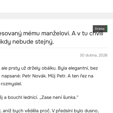
Drama
sovaný mému manželovi. A v tu chvíli
nikdy nebude stejný.
30 dubna, 2026
ale prsty už držely obálku. Byla elegantní, bez
m napsané: Petr Novák. Můj Petr. A ten řez na
 rozmyslel.
 a bouchl lednicí. „Zase není šunka.“
il, aniž bych věděla proč. V předsíni bylo dusno,