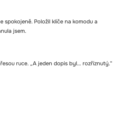
ale spokojeně. Položil klíče na komodu a
hnula jsem.
i třesou ruce. „A jeden dopis byl… rozříznutý.“