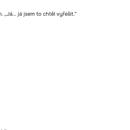
h. „Já… já jsem to chtěl vyřešit.“