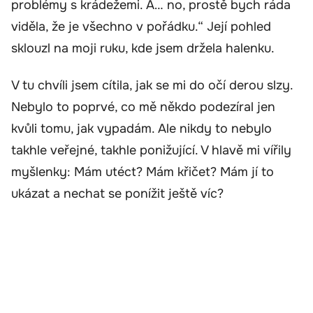
problémy s krádežemi. A… no, prostě bych ráda
viděla, že je všechno v pořádku.“ Její pohled
sklouzl na moji ruku, kde jsem držela halenku.
V tu chvíli jsem cítila, jak se mi do očí derou slzy.
Nebylo to poprvé, co mě někdo podezíral jen
kvůli tomu, jak vypadám. Ale nikdy to nebylo
takhle veřejné, takhle ponižující. V hlavě mi vířily
myšlenky: Mám utéct? Mám křičet? Mám jí to
ukázat a nechat se ponížit ještě víc?