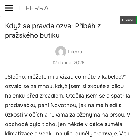
Skip
LIFERRA
to
Drama
content
Když se pravda ozve: Příběh z
pražského butiku
Liferra
12 dubna, 2026
„Slečno, můžete mi ukázat, co máte v kabelce?“
ozvalo se za mnou, když jsem si zkoušela bílou
halenku před zrcadlem. Otočila jsem se a spatřila
prodavačku, paní Novotnou, jak na mě hledí s
úzkostí v očích a rukama založenýma na prsou. V
obchodě bylo ticho, jen někde v dálce šuměla
klimatizace a venku na ulici duněly tramvaje. V tu