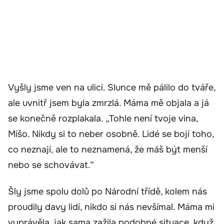
Vyšly jsme ven na ulici. Slunce mě pálilo do tváře,
ale uvnitř jsem byla zmrzlá. Máma mě objala a já
se konečně rozplakala. „Tohle není tvoje vina,
Míšo. Nikdy si to neber osobně. Lidé se bojí toho,
co neznají, ale to neznamená, že máš být menší
nebo se schovávat.“
Šly jsme spolu dolů po Národní třídě, kolem nás
proudily davy lidí, nikdo si nás nevšímal. Máma mi
vyprávěla, jak sama zažila podobné situace, když