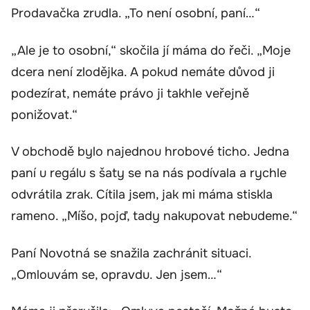
Prodavačka zrudla. „To není osobní, paní…“
„Ale je to osobní,“ skočila jí máma do řeči. „Moje
dcera není zlodějka. A pokud nemáte důvod ji
podezírat, nemáte právo ji takhle veřejně
ponižovat.“
V obchodě bylo najednou hrobové ticho. Jedna
paní u regálu s šaty se na nás podívala a rychle
odvrátila zrak. Cítila jsem, jak mi máma stiskla
rameno. „Míšo, pojď, tady nakupovat nebudeme.“
Paní Novotná se snažila zachránit situaci.
„Omlouvám se, opravdu. Jen jsem…“