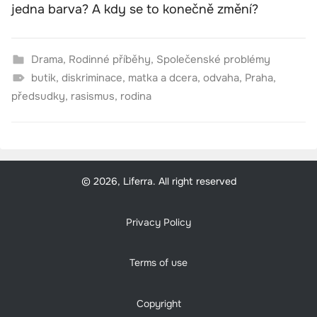
jedna barva? A kdy se to konečně změní?
Drama
,
Rodinné příběhy
,
Společenské problémy
butik
,
diskriminace
,
matka a dcera
,
odvaha
,
Praha
,
předsudky
,
rasismus
,
rodina
© 2026, Liferra. All right reserved
Privacy Policy
Terms of use
Copyright