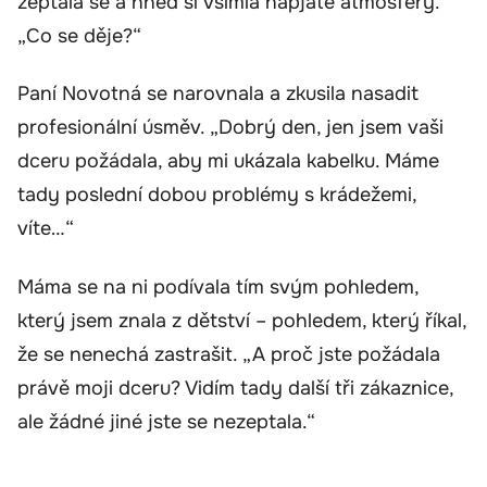
zeptala se a hned si všimla napjaté atmosféry.
„Co se děje?“
Paní Novotná se narovnala a zkusila nasadit
profesionální úsměv. „Dobrý den, jen jsem vaši
dceru požádala, aby mi ukázala kabelku. Máme
tady poslední dobou problémy s krádežemi,
víte…“
Máma se na ni podívala tím svým pohledem,
který jsem znala z dětství – pohledem, který říkal,
že se nenechá zastrašit. „A proč jste požádala
právě moji dceru? Vidím tady další tři zákaznice,
ale žádné jiné jste se nezeptala.“