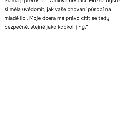
Máma ji přerušila: „Omluva nestačí. Možná byste
si měla uvědomit, jak vaše chování působí na
mladé lidi. Moje dcera má právo cítit se tady
bezpečně, stejně jako kdokoli jiný.“