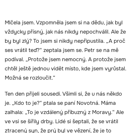
Mlčela jsem. Vzpomněla jsem si na dědu, jak byl
vždycky přísný, jak nás nikdy nepochválil. Ale že
by byl zlý? To jsem si nikdy nepřipustila. „A proč
ses vrátil teď?“ zeptala jsem se. Petr se na mě
podíval. „Protože jsem nemocný. A protože jsem
chtěl ještě jednou vidět místo, kde jsem vyrůstal.
Možná se rozloučit.“
Ten den přijeli sousedi. Všimli si, že u nás někdo
je. „Kdo to je?“ ptala se paní Novotná. Máma
zalhala: „To je vzdálený příbuzný z Moravy.“ Ale
ve vsi se šířily drby. Lidé si šeptali, že se vrátil
ztracený syn, že prý byl ve vězení, že je to