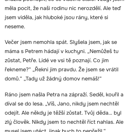
měla pocit, že naši rodinu nic nerozdělí. Ale teď
jsem viděla, jak hluboké jsou rány, které si
neseme.
Večer jsem nemohla spát. Slyšela jsem, jak se
máma s Petrem hádají v kuchyni. „Nemůžeš tu
zůstat, Petře. Lidé ve vsi tě poznají. Co jim
řekneme?“ „Řekni jim pravdu. Že jsem se vrátil
domů.“ „Tady už žádný domov nemáš!“
Ráno jsem našla Petra na zápraží. Seděl, kouřil a
díval se do lesa. „Víš, Jano, nikdy jsem nechtěl
odejít. Ale někdy je těžší zůstat. Tvůj děda… byl
zlý člověk. Nikdy jsem to nechtěl říct nahlas. Ale
musel jsem utéct, jinak bych to nepřežil.“