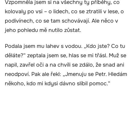
Vzpomněla jsem si na všechny ty příběhy, co
kolovaly po vsi – o lidech, co se ztratili v lese, o
podivínech, co se tam schovávají. Ale něco v
jeho pohledu mě nutilo zůstat.
Podala jsem mu lahev s vodou. „Kdo jste? Co tu
děláte?“ zeptala jsem se, hlas se mi třásl. Muž se
napil, zavřel oči a na chvíli se zdálo, že snad ani
neodpoví. Pak ale řekl: „Jmenuju se Petr. Hledám
někoho, kdo mi kdysi dávno slíbil pomoc.“