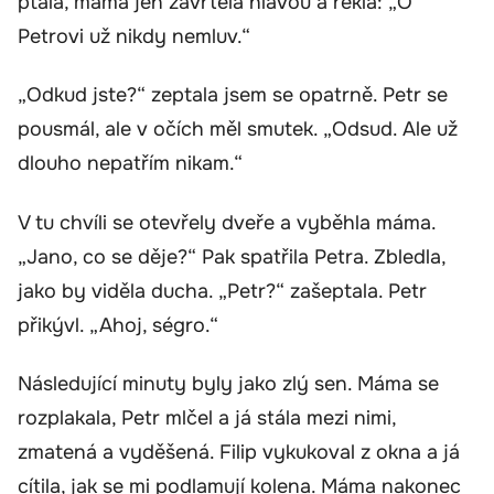
ptala, máma jen zavrtěla hlavou a řekla: „O
Petrovi už nikdy nemluv.“
„Odkud jste?“ zeptala jsem se opatrně. Petr se
pousmál, ale v očích měl smutek. „Odsud. Ale už
dlouho nepatřím nikam.“
V tu chvíli se otevřely dveře a vyběhla máma.
„Jano, co se děje?“ Pak spatřila Petra. Zbledla,
jako by viděla ducha. „Petr?“ zašeptala. Petr
přikývl. „Ahoj, ségro.“
Následující minuty byly jako zlý sen. Máma se
rozplakala, Petr mlčel a já stála mezi nimi,
zmatená a vyděšená. Filip vykukoval z okna a já
cítila, jak se mi podlamují kolena. Máma nakonec