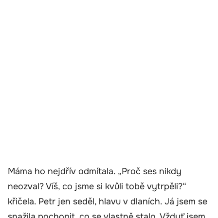
Máma ho nejdřív odmítala. „Proč ses nikdy
neozval? Víš, co jsme si kvůli tobě vytrpěli?“
křičela. Petr jen seděl, hlavu v dlaních. Já jsem se
snažila pochopit, co se vlastně stalo. Vždyť jsem