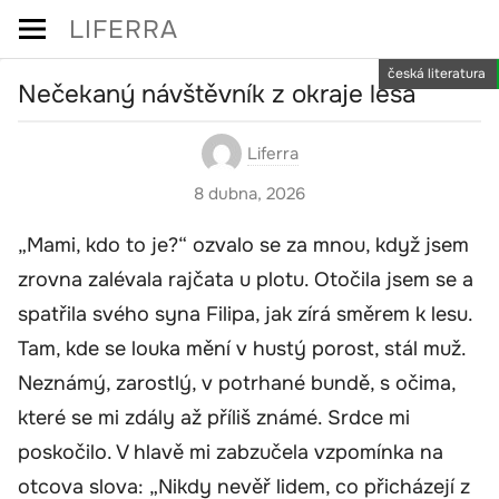
Skip
LIFERRA
to
česká literatura
content
Nečekaný návštěvník z okraje lesa
Liferra
8 dubna, 2026
„Mami, kdo to je?“ ozvalo se za mnou, když jsem
zrovna zalévala rajčata u plotu. Otočila jsem se a
spatřila svého syna Filipa, jak zírá směrem k lesu.
Tam, kde se louka mění v hustý porost, stál muž.
Neznámý, zarostlý, v potrhané bundě, s očima,
které se mi zdály až příliš známé. Srdce mi
poskočilo. V hlavě mi zabzučela vzpomínka na
otcova slova: „Nikdy nevěř lidem, co přicházejí z