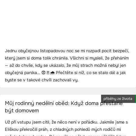
Jednu obyčejnou listopadovou noc se mi rozpadl pocit bezpečí,
který jsem si doma tolik chránila. Všichni si mysleli, že přeháním
— až do chvíle, kdy se ukázalo, že můj strach možná nebyl jen
obyčejná panika… 😨🚪🌧️ Přečtěte si níž, co se stalo dál a jak
byste se v takové chvíli zachovali vy.
příběhy ze života
Můj rodinný nedělní oběd: Když doma přestane
být domovem
Už při vstupu jsem cítil, že něco není v pořádku. Jakmile jsme s
Eliškou překročili práh, z chladných pohledů mých rodičů mi