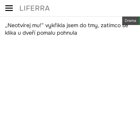
Skip
LIFERRA
to
Drama
content
„Neotvírej mu!“ vykřikla jsem do tmy, zatímco se
klika u dveří pomalu pohnula