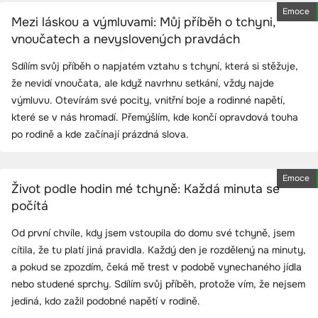
Emoce
Mezi láskou a výmluvami: Můj příběh o tchyni,
vnoučatech a nevyslovených pravdách
Sdílím svůj příběh o napjatém vztahu s tchyní, která si stěžuje,
že nevidí vnoučata, ale když navrhnu setkání, vždy najde
výmluvu. Otevírám své pocity, vnitřní boje a rodinné napětí,
které se v nás hromadí. Přemýšlím, kde končí opravdová touha
po rodině a kde začínají prázdná slova.
Emoce
Život podle hodin mé tchyně: Každá minuta se
počítá
Od první chvíle, kdy jsem vstoupila do domu své tchyně, jsem
cítila, že tu platí jiná pravidla. Každý den je rozdělený na minuty,
a pokud se zpozdím, čeká mě trest v podobě vynechaného jídla
nebo studené sprchy. Sdílím svůj příběh, protože vím, že nejsem
jediná, kdo zažil podobné napětí v rodině.