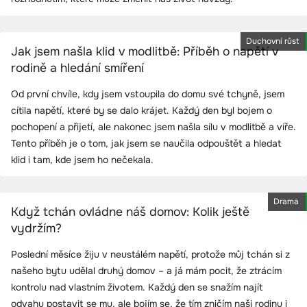
Duchovní růst
Jak jsem našla klid v modlitbě: Příběh o napětí v
rodině a hledání smíření
Od první chvíle, kdy jsem vstoupila do domu své tchyně, jsem
cítila napětí, které by se dalo krájet. Každý den byl bojem o
pochopení a přijetí, ale nakonec jsem našla sílu v modlitbě a víře.
Tento příběh je o tom, jak jsem se naučila odpouštět a hledat
klid i tam, kde jsem ho nečekala.
Drama
Když tchán ovládne náš domov: Kolik ještě
vydržím?
Poslední měsíce žiju v neustálém napětí, protože můj tchán si z
našeho bytu udělal druhý domov – a já mám pocit, že ztrácím
kontrolu nad vlastním životem. Každý den se snažím najít
odvahu postavit se mu, ale bojím se, že tím zničím naši rodinu i