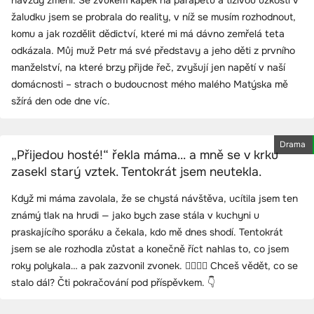
žaludku jsem se probrala do reality, v níž se musím rozhodnout,
komu a jak rozdělit dědictví, které mi má dávno zemřelá teta
odkázala. Můj muž Petr má své představy a jeho děti z prvního
manželství, na které brzy přijde řeč, zvyšují jen napětí v naší
domácnosti – strach o budoucnost mého malého Matýska mě
sžírá den ode dne víc.
Drama
„Přijedou hosté!“ řekla máma… a mně se v krku
zasekl starý vztek. Tentokrát jsem neutekla.
Když mi máma zavolala, že se chystá návštěva, ucítila jsem ten
známý tlak na hrudi — jako bych zase stála v kuchyni u
praskajícího sporáku a čekala, kdo mě dnes shodí. Tentokrát
jsem se ale rozhodla zůstat a konečně říct nahlas to, co jsem
roky polykala… a pak zazvonil zvonek. 😶‍🌫️🏡🔥 Chceš vědět, co se
stalo dál? Čti pokračování pod příspěvkem. 👇