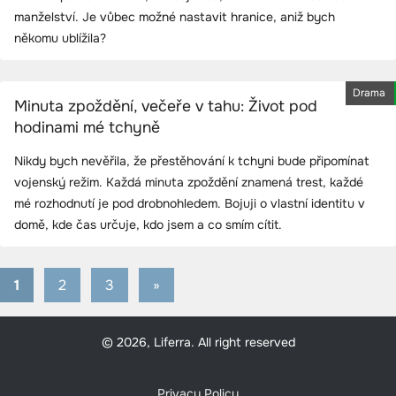
manželství. Je vůbec možné nastavit hranice, aniž bych
někomu ublížila?
Drama
Minuta zpoždění, večeře v tahu: Život pod
hodinami mé tchyně
Nikdy bych nevěřila, že přestěhování k tchyni bude připomínat
vojenský režim. Každá minuta zpoždění znamená trest, každé
mé rozhodnutí je pod drobnohledem. Bojuji o vlastní identitu v
domě, kde čas určuje, kdo jsem a co smím cítit.
1
2
3
Next
»
Stránkování
Posts
příspěvků
© 2026, Liferra. All right reserved
Privacy Policy