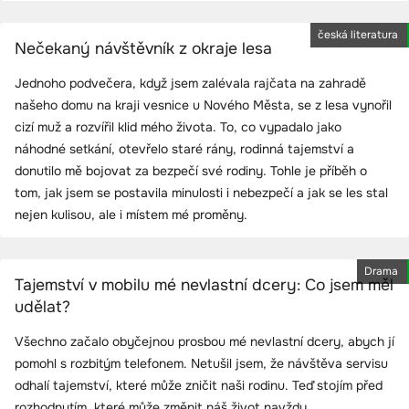
česká literatura
Nečekaný návštěvník z okraje lesa
Jednoho podvečera, když jsem zalévala rajčata na zahradě
našeho domu na kraji vesnice u Nového Města, se z lesa vynořil
cizí muž a rozvířil klid mého života. To, co vypadalo jako
náhodné setkání, otevřelo staré rány, rodinná tajemství a
donutilo mě bojovat za bezpečí své rodiny. Tohle je příběh o
tom, jak jsem se postavila minulosti i nebezpečí a jak se les stal
nejen kulisou, ale i místem mé proměny.
Drama
Tajemství v mobilu mé nevlastní dcery: Co jsem měl
udělat?
Všechno začalo obyčejnou prosbou mé nevlastní dcery, abych jí
pomohl s rozbitým telefonem. Netušil jsem, že návštěva servisu
odhalí tajemství, které může zničit naši rodinu. Teď stojím před
rozhodnutím, které může změnit náš život navždy.