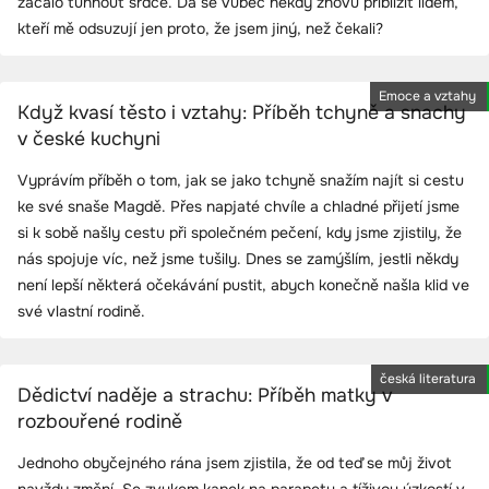
začalo tuhnout srdce. Dá se vůbec někdy znovu přiblížit lidem,
kteří mě odsuzují jen proto, že jsem jiný, než čekali?
Emoce a vztahy
Když kvasí těsto i vztahy: Příběh tchyně a snachy
v české kuchyni
Vyprávím příběh o tom, jak se jako tchyně snažím najít si cestu
ke své snaše Magdě. Přes napjaté chvíle a chladné přijetí jsme
si k sobě našly cestu při společném pečení, kdy jsme zjistily, že
nás spojuje víc, než jsme tušily. Dnes se zamýšlím, jestli někdy
není lepší některá očekávání pustit, abych konečně našla klid ve
své vlastní rodině.
česká literatura
Dědictví naděje a strachu: Příběh matky v
rozbouřené rodině
Jednoho obyčejného rána jsem zjistila, že od teď se můj život
navždy změní. Se zvukem kapek na parapetu a tíživou úzkostí v